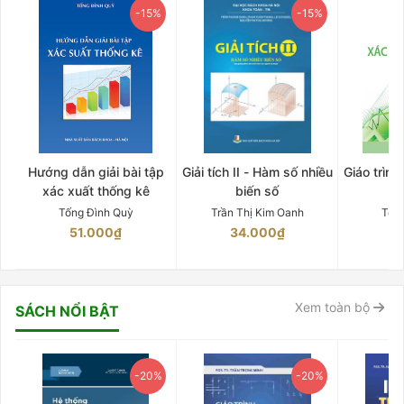
-15%
-15%
Hướng dẫn giải bài tập
Giải tích II - Hàm số nhiều
Giáo trình
xác xuất thống kê
biến số
Tống Đình Quỳ
Trần Thị Kim Oanh
Tốn
51.000₫
34.000₫
5
Xem toàn bộ
SÁCH NỔI BẬT
-20%
-20%