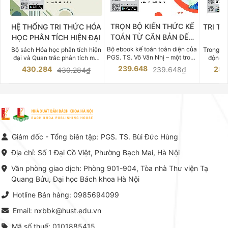
TRỌN BỘ KIẾN THỨC KẾ
HỆ THỐNG TRI THỨC HÓA
TRI TH
TOÁN TỪ CĂN BẢN ĐẾN
HỌC PHÂN TÍCH HIỆN ĐẠI
DO
CHUYÊN SÂU
Bộ ebook kế toán toàn diện của
Bộ sách Hóa học phân tích hiện
Trong bố
PGS. TS. Võ Văn Nhị – một trong
đại và Quan trắc phân tích môi
động v
những chuyên gia hàng đầu,
trường của Cố Giáo sư, Tiến sĩ
việc nắm
239.648
430.284
283
239.648₫
430.284₫
giàu kinh nghiệm trong lĩnh vực
Phạm Luận là một trong những
tế và kỹ 
Kế toán – Kiểm toán tại Việt
công trình khoa học đồ sộ, có
là yếu 
Nam.
giá trị chuyên môn cao và mang
nghiệp.
tính hệ thống bậc nhất trong lĩnh
Kinh t
vực Hóa học phân tích tại Việt
Bách kho
Nam hiện nay. Bộ sách mang
trung v
đến một hệ thống tri thức hoàn
nhất củ
chỉnh từ Lý thuyết cơ sở -> Kỹ
đọc xây 
Giám đốc - Tổng biên tập: PGS. TS. Bùi Đức Hùng
thuật thực hành -> Ứng dụng
vững c
chuyên ngành, được NXB Bách
dụng li
Địa chỉ: Số 1 Đại Cồ Việt, Phường Bạch Mai, Hà Nội
khoa Hà Nội ấn hành cả hai
Đỗ Văn 
phiên bản sách giấy và điện tử.
tín tron
Văn phòng giao dịch: Phòng 901-904, Tòa nhà Thư viện Tạ
lý. Các 
Quang Bửu, Đại học Bách khoa Hà Nội
chỉ là gi
mang t
Hotline Bán hàng: 0985694099
hợp giữ
tài l
Email: nxbbk@hust.edu.vn
Mã số thuế: 0101885415