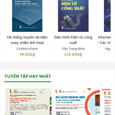
Hệ thống truyền tải điện
Giáo trình Điện tử công
Internet 
xoay chiều linh hoạt
suất
- Các chứ
Lã Minh Khánh
Trần Trọng Minh
Nguyễ
76.000₫
212.000₫
15
TUYỂN TẬP HAY NHẤT