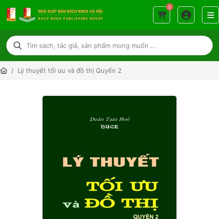
0
Lý thuyết tối ưu và đồ thị Quyển 2