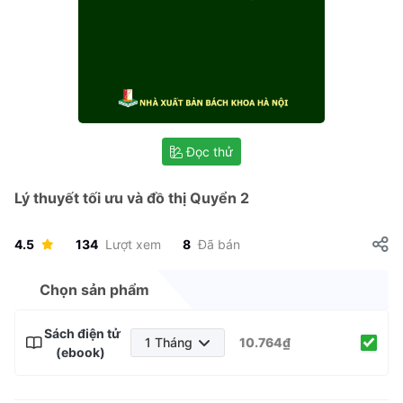
Đọc thử
Lý thuyết tối ưu và đồ thị Quyển 2
4.5
134
Lượt xem
8
Đã bán
Chọn sản phẩm
Sách điện tử
1 Tháng
10.764₫
(ebook)
1 Tháng
3 Tháng