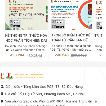
TRỌN BỘ KIẾN THỨC KẾ
HỆ THỐNG TRI THỨC HÓA
TRI TH
TOÁN TỪ CĂN BẢN ĐẾN
HỌC PHÂN TÍCH HIỆN ĐẠI
DO
CHUYÊN SÂU
Bộ ebook kế toán toàn diện của
Bộ sách Hóa học phân tích hiện
Trong bố
PGS. TS. Võ Văn Nhị – một trong
đại và Quan trắc phân tích môi
động v
những chuyên gia hàng đầu,
trường của Cố Giáo sư, Tiến sĩ
việc nắm
239.648
430.284
283
239.648₫
430.284₫
giàu kinh nghiệm trong lĩnh vực
Phạm Luận là một trong những
tế và kỹ 
Kế toán – Kiểm toán tại Việt
công trình khoa học đồ sộ, có
là yếu 
Nam.
giá trị chuyên môn cao và mang
nghiệp.
tính hệ thống bậc nhất trong lĩnh
Kinh t
vực Hóa học phân tích tại Việt
Bách kho
Nam hiện nay. Bộ sách mang
trung v
đến một hệ thống tri thức hoàn
nhất củ
chỉnh từ Lý thuyết cơ sở -> Kỹ
đọc xây 
Giám đốc - Tổng biên tập: PGS. TS. Bùi Đức Hùng
thuật thực hành -> Ứng dụng
vững c
chuyên ngành, được NXB Bách
dụng li
Địa chỉ: Số 1 Đại Cồ Việt, Phường Bạch Mai, Hà Nội
khoa Hà Nội ấn hành cả hai
Đỗ Văn 
phiên bản sách giấy và điện tử.
tín tron
Văn phòng giao dịch: Phòng 901-904, Tòa nhà Thư viện Tạ
lý. Các 