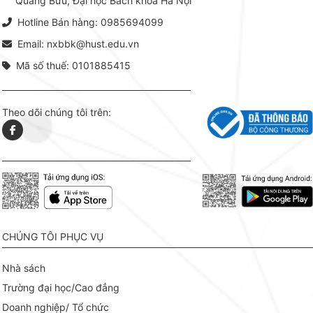
Quang Bửu, Đại học Bách khoa Hà Nội
chỉ là gi
mang t
Hotline Bán hàng: 0985694099
hợp giữ
tài l
Email: nxbbk@hust.edu.vn
Mã số thuế: 0101885415
Theo dõi chúng tôi trên:
CHÚNG TÔI PHỤC VỤ
Nhà sách
Trường đại học/Cao đẳng
Doanh nghiệp/ Tổ chức