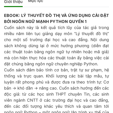
Mục lục
Giới thiệu
EBOOK: LÝ THUYẾT ĐỒ THỊ VÀ ỨNG DỤNG CÀI ĐẶT
BỞI NGÔN NGỮ MẠNH PYTHON QUYỂN 1
Cuốn sách này là kết quả tích lũy của tác giả trong
nhiều năm liên tục giảng dạy môn “Lý thuyết đồ thị”
cho một số trường đại học và cao đẳng. Nội dung
sách không dừng lại ở mức hướng phương (diễn đạt
các thuật toán bằng ngôn ngữ tự nhiên hoặc mã giả)
mà còn hiện thực hóa các thuật toán ấy bằng việc cài
đặt chúng bằng ngôn ngữ chuyên nghiệp Python.
Cuốn sách đảm bảo tính cơ bản, trật tự sư phạm, hệ
thống và trực quan. Khối lượng các bài tập mẫu, tự
luyện rất phong phú và được đưa ra theo trình tự: Cơ
bản → khó dần → nâng cao. Cuốn sách hướng đến các
độc giả: từ các học sinh THPT chuyên Tin, các sinh
viên ngành CNTT ở các trường đại học và cao đẳng,
đến các đối tượng khác yêu thích và quan tâm tới
ngôn ngữ Python – một ngôn ngữ lập trình xu thế của