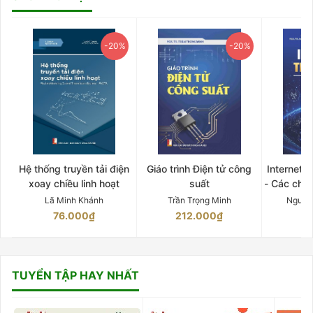
-20%
-20%
Hệ thống truyền tải điện
Giáo trình Điện tử công
Internet 
xoay chiều linh hoạt
suất
- Các chứ
Lã Minh Khánh
Trần Trọng Minh
Nguyễ
76.000₫
212.000₫
15
TUYỂN TẬP HAY NHẤT