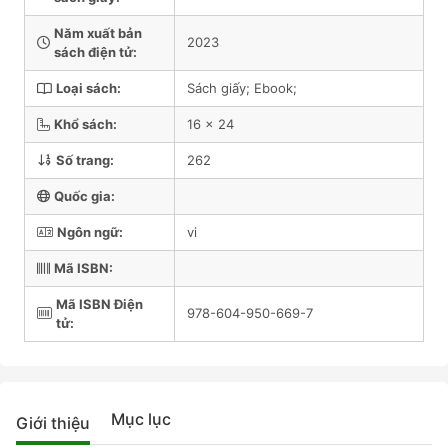
Năm xuất bản
2023
sách điện tử:
Loại sách:
Sách giấy; Ebook;
Khổ sách:
16 x 24
Số trang:
262
Quốc gia:
Ngôn ngữ:
vi
Mã ISBN:
Mã ISBN Điện
978-604-950-669-7
tử:
Mục lục
Giới thiệu