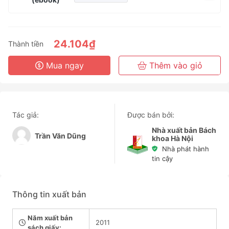
1 Tháng
3 Tháng
6 Tháng
24.104₫
Thành tiền
3 Năm
Mua ngay
Thêm vào giỏ
Tác giả:
Được bán bởi:
Nhà xuất bản Bách
Trần Văn Dũng
khoa Hà Nội
Nhà phát hành
tin cậy
Thông tin xuất bản
Năm xuất bản
2011
sách giấy: