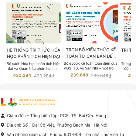
TRỌN BỘ KIẾN THỨC KẾ
HỆ THỐNG TRI THỨC HÓA
TRI TH
TOÁN TỪ CĂN BẢN ĐẾN
HỌC PHÂN TÍCH HIỆN ĐẠI
DO
CHUYÊN SÂU
Bộ ebook kế toán toàn diện của
Bộ sách Hóa học phân tích hiện
Trong bố
PGS. TS. Võ Văn Nhị – một trong
đại và Quan trắc phân tích môi
động v
những chuyên gia hàng đầu,
trường của Cố Giáo sư, Tiến sĩ
việc nắm
239.648
430.284
283
239.648₫
430.284₫
giàu kinh nghiệm trong lĩnh vực
Phạm Luận là một trong những
tế và kỹ 
Kế toán – Kiểm toán tại Việt
công trình khoa học đồ sộ, có
là yếu 
Nam.
giá trị chuyên môn cao và mang
nghiệp.
tính hệ thống bậc nhất trong lĩnh
Kinh t
vực Hóa học phân tích tại Việt
Bách kho
Nam hiện nay. Bộ sách mang
trung v
đến một hệ thống tri thức hoàn
nhất củ
chỉnh từ Lý thuyết cơ sở -> Kỹ
đọc xây 
Giám đốc - Tổng biên tập: PGS. TS. Bùi Đức Hùng
thuật thực hành -> Ứng dụng
vững c
chuyên ngành, được NXB Bách
dụng li
Địa chỉ: Số 1 Đại Cồ Việt, Phường Bạch Mai, Hà Nội
khoa Hà Nội ấn hành cả hai
Đỗ Văn 
phiên bản sách giấy và điện tử.
tín tron
Văn phòng giao dịch: Phòng 901-904, Tòa nhà Thư viện Tạ