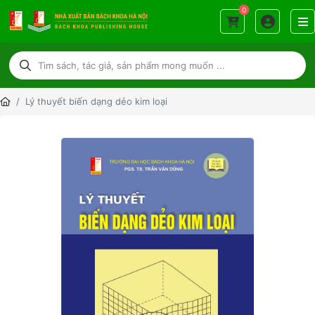
0
Lý thuyết biến dạng dẻo kim loại