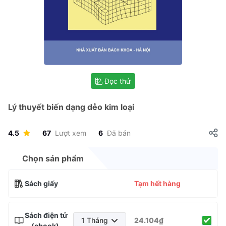
Đọc thử
Lý thuyết biến dạng dẻo kim loại
4.5
67
Lượt xem
6
Đã bán
Chọn sản phẩm
Sách giấy
Tạm hết hàng
Sách điện tử
1 Tháng
24.104₫
(ebook)