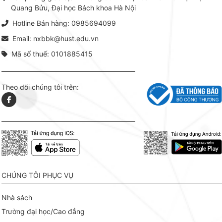
lý. Các 
Quang Bửu, Đại học Bách khoa Hà Nội
chỉ là gi
mang t
Hotline Bán hàng: 0985694099
hợp giữ
tài l
Email: nxbbk@hust.edu.vn
Mã số thuế: 0101885415
Theo dõi chúng tôi trên:
CHÚNG TÔI PHỤC VỤ
Nhà sách
Trường đại học/Cao đẳng