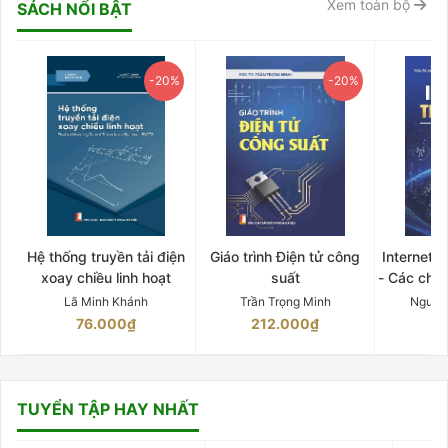
Xem toàn bộ
SÁCH NỔI BẬT
-20%
-20%
Hệ thống truyền tải điện
Giáo trình Điện tử công
Internet 
xoay chiều linh hoạt
suất
- Các chứ
Lã Minh Khánh
Trần Trọng Minh
Nguyễ
76.000₫
212.000₫
15
TUYỂN TẬP HAY NHẤT