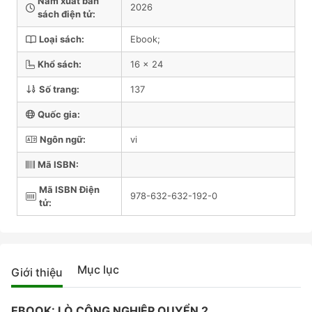
Năm xuất bản
2026
sách điện tử:
Loại sách:
Ebook;
Khổ sách:
16 x 24
Số trang:
137
Quốc gia:
Ngôn ngữ:
vi
Mã ISBN:
Mã ISBN Điện
978-632-632-192-0
tử:
Mục lục
Giới thiệu
EBOOK: LÒ CÔNG NGHIỆP QUYỂN 2