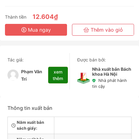
3 Tháng
6 Tháng
12.604₫
Thành tiền
3 Năm
Mua ngay
Thêm vào giỏ
Tác giả:
Được bán bởi:
Nhà xuất bản Bách
Phạm Văn
xem
khoa Hà Nội
thêm
Trí
Nhà phát hành
tin cậy
Thông tin xuất bản
Năm xuất bản
sách giấy: