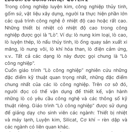
Trong công nghiệp luyện kim, công nghiệp thủy tinh,
gốm sứ, vật liệu xây dựng, người ta thực hiện phần lớn
các quá trình công nghệ ở nhiệt độ cao hoặc rất cao.
Những thiết bị nhiệt có nhiệt độ cao trong công
nghiệp được gọi là "Lò". Ví dụ: lò nung kim loại, lò cao,
lò luyện thép, lò nấu thủy tinh, lò ống quay sản xuất xi
măng, lò nung vôi, lò khí hóa than, lò điện cảm ứng,
v.v.. Tất cả các dạng lò này được gọi chung là "Lò
công nghiệp".
Cuốn giáo trình “Lò công nghiệp” nghiên cứu những
đặc điểm kỹ thuật quan trọng nhất, những đặc điểm
chung nhất của các lò công nghiệp. Trên cơ sở đó,
người đọc có thể vận dụng để thiết kế, vận hành
những lò có yêu cầu công nghệ và các thông số kỹ
thuật riêng. Giáo trình “Lò công nghiệp” được sử dụng
để giảng dạy cho sinh viên các ngành: Thiết bị nhiệt
và máy lạnh, Luyện kim, Silicat, Cơ khí – rèn dập và
các ngành có liên quan khác.