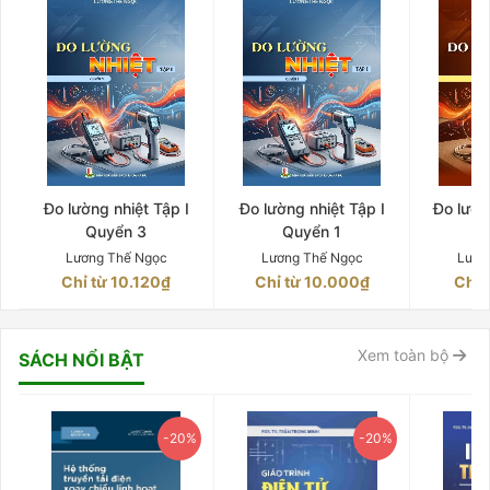
Đo lường nhiệt Tập I
Đo lường nhiệt Tập I
Đo lườn
Quyển 3
Quyển 1
Q
Lương Thế Ngọc
Lương Thế Ngọc
Lươn
Chỉ từ 10.120₫
Chỉ từ 10.000₫
Chỉ 
Xem toàn bộ
SÁCH NỔI BẬT
-20%
-20%