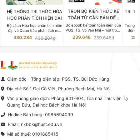
TRỌN BỘ KIẾN THỨC KẾ
HỆ THỐNG TRI THỨC HÓA
TRI TH
TOÁN TỪ CĂN BẢN ĐẾN
HỌC PHÂN TÍCH HIỆN ĐẠI
DO
CHUYÊN SÂU
Bộ ebook kế toán toàn diện của
Bộ sách Hóa học phân tích hiện
Trong bố
PGS. TS. Võ Văn Nhị – một trong
đại và Quan trắc phân tích môi
động v
những chuyên gia hàng đầu,
trường của Cố Giáo sư, Tiến sĩ
việc nắm
239.648
430.284
283
239.648₫
430.284₫
giàu kinh nghiệm trong lĩnh vực
Phạm Luận là một trong những
tế và kỹ 
Kế toán – Kiểm toán tại Việt
công trình khoa học đồ sộ, có
là yếu 
Nam.
giá trị chuyên môn cao và mang
nghiệp.
tính hệ thống bậc nhất trong lĩnh
Kinh t
vực Hóa học phân tích tại Việt
Bách kho
Nam hiện nay. Bộ sách mang
trung v
đến một hệ thống tri thức hoàn
nhất củ
chỉnh từ Lý thuyết cơ sở -> Kỹ
đọc xây 
Giám đốc - Tổng biên tập: PGS. TS. Bùi Đức Hùng
thuật thực hành -> Ứng dụng
vững c
chuyên ngành, được NXB Bách
dụng li
Địa chỉ: Số 1 Đại Cồ Việt, Phường Bạch Mai, Hà Nội
khoa Hà Nội ấn hành cả hai
Đỗ Văn 
phiên bản sách giấy và điện tử.
tín tron
Văn phòng giao dịch: Phòng 901-904, Tòa nhà Thư viện Tạ
lý. Các 
Quang Bửu, Đại học Bách khoa Hà Nội
chỉ là gi
mang t
Hotline Bán hàng: 0985694099
hợp giữ
tài l
Email: nxbbk@hust.edu.vn
Mã số thuế: 0101885415