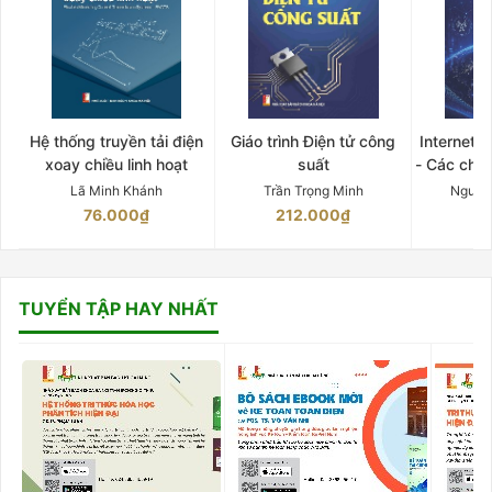
Hệ thống truyền tải điện
Giáo trình Điện tử công
Internet 
xoay chiều linh hoạt
suất
- Các chứ
Lã Minh Khánh
Trần Trọng Minh
Nguyễ
76.000₫
212.000₫
15
TUYỂN TẬP HAY NHẤT