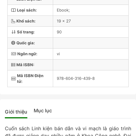
Loại sách:
Ebook;
Khổ sách:
19 x 27
Số trang:
90
Quốc gia:
Ngôn ngữ:
vi
Mã ISBN:
Mã ISBN Điện
978-604-316-439-8
tử:
Mục lục
Giới thiệu
Cuốn sách Linh kiện bán dẫn và vi mạch là giáo trình
đã được giảng dạy nhiều năm ở Khoa Công nghệ, Đại