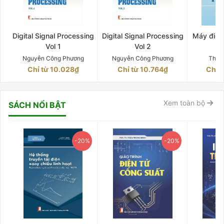
Digital Signal Processing
Digital Signal Processing
Máy điện 
Vol 1
Vol 2
Q
Nguyễn Công Phương
Nguyễn Công Phương
Thân
Chỉ từ 10.028₫
Chỉ từ 10.764₫
Chỉ 
Xem toàn bộ
SÁCH NỔI BẬT
-20%
-20%