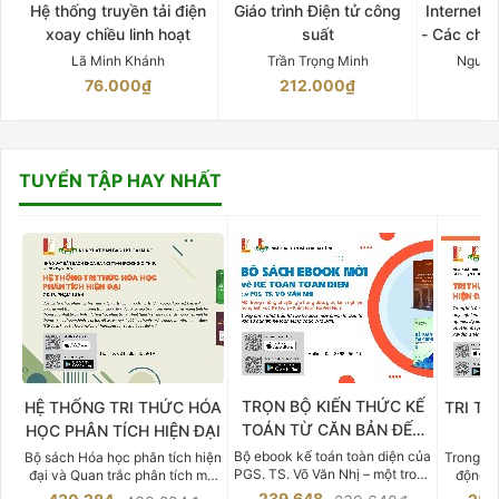
Hệ thống truyền tải điện
Giáo trình Điện tử công
Internet 
xoay chiều linh hoạt
suất
- Các chứ
Lã Minh Khánh
Trần Trọng Minh
Nguyễ
76.000₫
212.000₫
15
TUYỂN TẬP HAY NHẤT
TRỌN BỘ KIẾN THỨC KẾ
HỆ THỐNG TRI THỨC HÓA
TRI TH
TOÁN TỪ CĂN BẢN ĐẾN
HỌC PHÂN TÍCH HIỆN ĐẠI
DO
CHUYÊN SÂU
Bộ ebook kế toán toàn diện của
Bộ sách Hóa học phân tích hiện
Trong bố
PGS. TS. Võ Văn Nhị – một trong
đại và Quan trắc phân tích môi
động v
những chuyên gia hàng đầu,
trường của Cố Giáo sư, Tiến sĩ
việc nắm
239.648