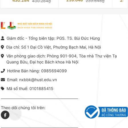
430.284
283
239.648₫
430.284₫
giàu kinh nghiệm trong lĩnh vực
Phạm Luận là một trong những
tế và kỹ 
Kế toán – Kiểm toán tại Việt
công trình khoa học đồ sộ, có
là yếu 
Nam.
giá trị chuyên môn cao và mang
nghiệp.
tính hệ thống bậc nhất trong lĩnh
Kinh t
vực Hóa học phân tích tại Việt
Bách kho
Nam hiện nay. Bộ sách mang
trung v
đến một hệ thống tri thức hoàn
nhất củ
chỉnh từ Lý thuyết cơ sở -> Kỹ
đọc xây 
Giám đốc - Tổng biên tập: PGS. TS. Bùi Đức Hùng
thuật thực hành -> Ứng dụng
vững c
chuyên ngành, được NXB Bách
dụng li
Địa chỉ: Số 1 Đại Cồ Việt, Phường Bạch Mai, Hà Nội
khoa Hà Nội ấn hành cả hai
Đỗ Văn 
phiên bản sách giấy và điện tử.
tín tron
Văn phòng giao dịch: Phòng 901-904, Tòa nhà Thư viện Tạ
lý. Các 
Quang Bửu, Đại học Bách khoa Hà Nội
chỉ là gi
mang t
Hotline Bán hàng: 0985694099
hợp giữ
tài l
Email: nxbbk@hust.edu.vn
Mã số thuế: 0101885415
Theo dõi chúng tôi trên: