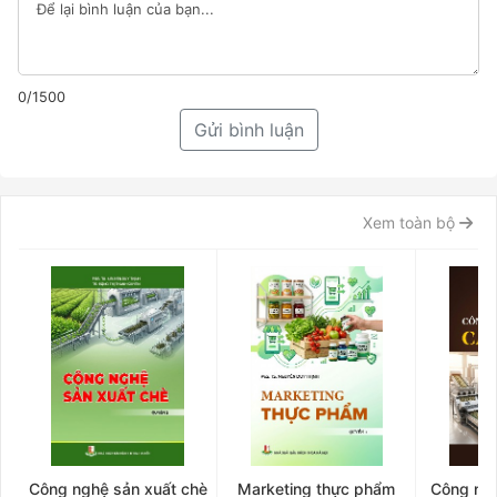
0/1500
Gửi bình luận
Xem toàn bộ
Công nghệ sản xuất chè
Marketing thực phẩm
Công ngh