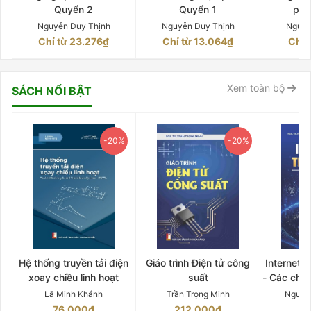
Quyển 2
Quyển 1
phê
Nguyễn Duy Thịnh
Nguyễn Duy Thịnh
Nguyễ
Chỉ từ 23.276₫
Chỉ từ 13.064₫
Chỉ 
Xem toàn bộ
SÁCH NỔI BẬT
-20%
-20%
Hệ thống truyền tải điện
Giáo trình Điện tử công
Internet 
xoay chiều linh hoạt
suất
- Các chứ
Lã Minh Khánh
Trần Trọng Minh
Nguyễ
76.000₫
212.000₫
15