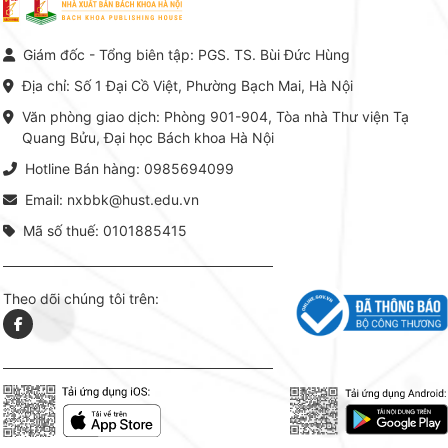
Nam hiện nay. Bộ sách mang
trung v
đến một hệ thống tri thức hoàn
nhất củ
chỉnh từ Lý thuyết cơ sở -> Kỹ
đọc xây 
Giám đốc - Tổng biên tập: PGS. TS. Bùi Đức Hùng
thuật thực hành -> Ứng dụng
vững c
chuyên ngành, được NXB Bách
dụng li
Địa chỉ: Số 1 Đại Cồ Việt, Phường Bạch Mai, Hà Nội
khoa Hà Nội ấn hành cả hai
Đỗ Văn 
phiên bản sách giấy và điện tử.
tín tron
Văn phòng giao dịch: Phòng 901-904, Tòa nhà Thư viện Tạ
lý. Các 
Quang Bửu, Đại học Bách khoa Hà Nội
chỉ là gi
mang t
Hotline Bán hàng: 0985694099
hợp giữ
tài l
Email: nxbbk@hust.edu.vn
Mã số thuế: 0101885415
Theo dõi chúng tôi trên: