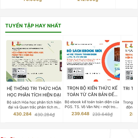
TUYỂN TẬP HAY NHẤT
TRỌN BỘ KIẾN THỨC KẾ
HỆ THỐNG TRI THỨC HÓA
TRI TH
TOÁN TỪ CĂN BẢN ĐẾN
HỌC PHÂN TÍCH HIỆN ĐẠI
DO
CHUYÊN SÂU
Bộ ebook kế toán toàn diện của
Bộ sách Hóa học phân tích hiện
Trong bố
PGS. TS. Võ Văn Nhị – một trong
đại và Quan trắc phân tích môi
động v
những chuyên gia hàng đầu,
trường của Cố Giáo sư, Tiến sĩ
việc nắm
239.648
430.284
283
239.648₫
430.284₫
giàu kinh nghiệm trong lĩnh vực
Phạm Luận là một trong những
tế và kỹ 
Kế toán – Kiểm toán tại Việt
công trình khoa học đồ sộ, có
là yếu 
Nam.
giá trị chuyên môn cao và mang
nghiệp.
tính hệ thống bậc nhất trong lĩnh
Kinh t
vực Hóa học phân tích tại Việt
Bách kho