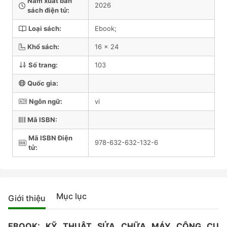
Năm xuất bản
2026
sách điện tử:
Loại sách:
Ebook;
Khổ sách:
16 x 24
Số trang:
103
Quốc gia:
Ngôn ngữ:
vi
Mã ISBN:
Mã ISBN Điện
978-632-632-132-6
tử:
Mục lục
Giới thiệu
EBOOK: KỸ THUẬT SỬA CHỮA MÁY CÔNG CỤ