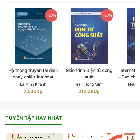
-20%
-20%
Hệ thống truyền tải điện
Giáo trình Điện tử công
Internet 
xoay chiều linh hoạt
suất
- Các chứ
Lã Minh Khánh
Trần Trọng Minh
Nguyễ
76.000₫
212.000₫
15
TUYỂN TẬP HAY NHẤT