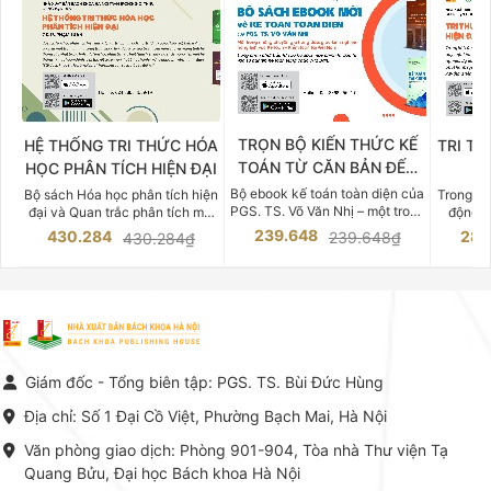
TRỌN BỘ KIẾN THỨC KẾ
HỆ THỐNG TRI THỨC HÓA
TRI TH
TOÁN TỪ CĂN BẢN ĐẾN
HỌC PHÂN TÍCH HIỆN ĐẠI
DO
CHUYÊN SÂU
Bộ ebook kế toán toàn diện của
Bộ sách Hóa học phân tích hiện
Trong bố
PGS. TS. Võ Văn Nhị – một trong
đại và Quan trắc phân tích môi
động v
những chuyên gia hàng đầu,
trường của Cố Giáo sư, Tiến sĩ
việc nắm
239.648
430.284
283
239.648₫
430.284₫
giàu kinh nghiệm trong lĩnh vực
Phạm Luận là một trong những
tế và kỹ 
Kế toán – Kiểm toán tại Việt
công trình khoa học đồ sộ, có
là yếu 
Nam.
giá trị chuyên môn cao và mang
nghiệp.
tính hệ thống bậc nhất trong lĩnh
Kinh t
vực Hóa học phân tích tại Việt
Bách kho
Nam hiện nay. Bộ sách mang
trung v
đến một hệ thống tri thức hoàn
nhất củ
chỉnh từ Lý thuyết cơ sở -> Kỹ
đọc xây 
Giám đốc - Tổng biên tập: PGS. TS. Bùi Đức Hùng
thuật thực hành -> Ứng dụng
vững c
chuyên ngành, được NXB Bách
dụng li
Địa chỉ: Số 1 Đại Cồ Việt, Phường Bạch Mai, Hà Nội
khoa Hà Nội ấn hành cả hai
Đỗ Văn 
phiên bản sách giấy và điện tử.
tín tron
Văn phòng giao dịch: Phòng 901-904, Tòa nhà Thư viện Tạ
lý. Các 
Quang Bửu, Đại học Bách khoa Hà Nội
chỉ là gi