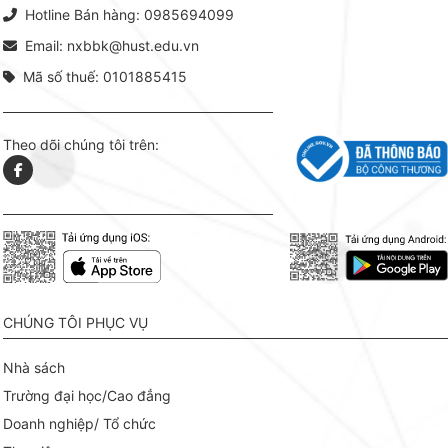
mang t
Hotline Bán hàng: 0985694099
hợp giữ
tài l
Email: nxbbk@hust.edu.vn
Mã số thuế: 0101885415
Theo dõi chúng tôi trên:
CHÚNG TÔI PHỤC VỤ
Nhà sách
Trường đại học/Cao đẳng
Doanh nghiệp/ Tổ chức