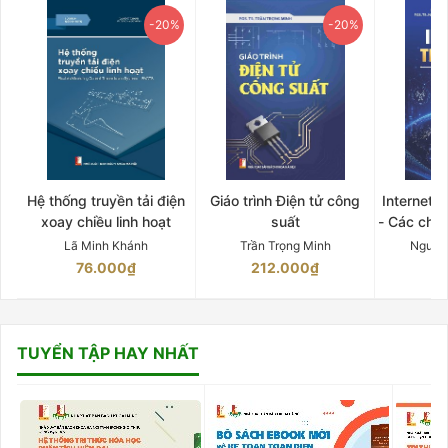
-20%
-20%
Hệ thống truyền tải điện
Giáo trình Điện tử công
Internet 
xoay chiều linh hoạt
suất
- Các chứ
Lã Minh Khánh
Trần Trọng Minh
Nguyễ
76.000₫
212.000₫
15
TUYỂN TẬP HAY NHẤT