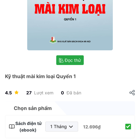
Đọc thử
Kỹ thuật mài kim loại Quyển 1
4.5
27
Lượt xem
0
Đã bán
Chọn sản phẩm
Sách điện tử
1 Tháng
12.696₫
(ebook)
1 Tháng