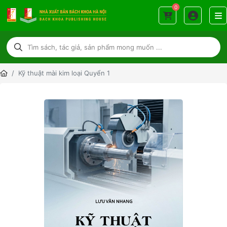
0
Kỹ thuật mài kim loại Quyển 1