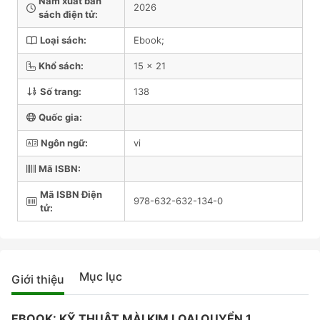
Năm xuất bản
2026
sách điện tử:
Loại sách:
Ebook;
Khổ sách:
15 x 21
Số trang:
138
Quốc gia:
Ngôn ngữ:
vi
Mã ISBN:
Mã ISBN Điện
978-632-632-134-0
tử:
Mục lục
Giới thiệu
EBOOK: KỸ THUẬT MÀI KIM LOẠI QUYỂN 1