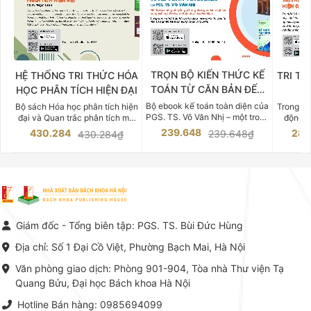
TRỌN BỘ KIẾN THỨC KẾ
HỆ THỐNG TRI THỨC HÓA
TRI TH
TOÁN TỪ CĂN BẢN ĐẾN
HỌC PHÂN TÍCH HIỆN ĐẠI
DO
CHUYÊN SÂU
Bộ ebook kế toán toàn diện của
Bộ sách Hóa học phân tích hiện
Trong bố
PGS. TS. Võ Văn Nhị – một trong
đại và Quan trắc phân tích môi
động v
những chuyên gia hàng đầu,
trường của Cố Giáo sư, Tiến sĩ
việc nắm
239.648
430.284
283
239.648₫
430.284₫
giàu kinh nghiệm trong lĩnh vực
Phạm Luận là một trong những
tế và kỹ 
Kế toán – Kiểm toán tại Việt
công trình khoa học đồ sộ, có
là yếu 
Nam.
giá trị chuyên môn cao và mang
nghiệp.
tính hệ thống bậc nhất trong lĩnh
Kinh t
vực Hóa học phân tích tại Việt
Bách kho
Nam hiện nay. Bộ sách mang
trung v
đến một hệ thống tri thức hoàn
nhất củ
chỉnh từ Lý thuyết cơ sở -> Kỹ
đọc xây 
Giám đốc - Tổng biên tập: PGS. TS. Bùi Đức Hùng
thuật thực hành -> Ứng dụng
vững c
chuyên ngành, được NXB Bách
dụng li
Địa chỉ: Số 1 Đại Cồ Việt, Phường Bạch Mai, Hà Nội
khoa Hà Nội ấn hành cả hai
Đỗ Văn 
phiên bản sách giấy và điện tử.
tín tron
Văn phòng giao dịch: Phòng 901-904, Tòa nhà Thư viện Tạ
lý. Các 
Quang Bửu, Đại học Bách khoa Hà Nội
chỉ là gi
mang t
Hotline Bán hàng: 0985694099
hợp giữ