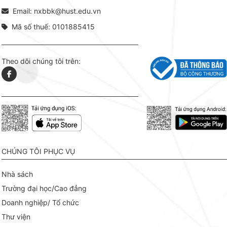
tài l
Email: nxbbk@hust.edu.vn
Mã số thuế: 0101885415
Theo dõi chúng tôi trên:
CHÚNG TÔI PHỤC VỤ
Nhà sách
Trường đại học/Cao đẳng
Doanh nghiệp/ Tổ chức
Thư viện