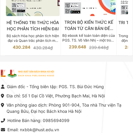
TRỌN BỘ KIẾN THỨC KẾ
HỆ THỐNG TRI THỨC HÓA
TRI TH
TOÁN TỪ CĂN BẢN ĐẾN
HỌC PHÂN TÍCH HIỆN ĐẠI
DO
CHUYÊN SÂU
Bộ ebook kế toán toàn diện của
Bộ sách Hóa học phân tích hiện
Trong bố
PGS. TS. Võ Văn Nhị – một trong
đại và Quan trắc phân tích môi
động v
những chuyên gia hàng đầu,
trường của Cố Giáo sư, Tiến sĩ
việc nắm
239.648
430.284
283
239.648₫
430.284₫
giàu kinh nghiệm trong lĩnh vực
Phạm Luận là một trong những
tế và kỹ 
Kế toán – Kiểm toán tại Việt
công trình khoa học đồ sộ, có
là yếu 
Nam.
giá trị chuyên môn cao và mang
nghiệp.
tính hệ thống bậc nhất trong lĩnh
Kinh t
vực Hóa học phân tích tại Việt
Bách kho
Nam hiện nay. Bộ sách mang
trung v
đến một hệ thống tri thức hoàn
nhất củ
chỉnh từ Lý thuyết cơ sở -> Kỹ
đọc xây 
Giám đốc - Tổng biên tập: PGS. TS. Bùi Đức Hùng
thuật thực hành -> Ứng dụng
vững c
chuyên ngành, được NXB Bách
dụng li
Địa chỉ: Số 1 Đại Cồ Việt, Phường Bạch Mai, Hà Nội
khoa Hà Nội ấn hành cả hai
Đỗ Văn 
phiên bản sách giấy và điện tử.
tín tron
Văn phòng giao dịch: Phòng 901-904, Tòa nhà Thư viện Tạ
lý. Các 
Quang Bửu, Đại học Bách khoa Hà Nội
chỉ là gi
mang t
Hotline Bán hàng: 0985694099
hợp giữ
tài l
Email: nxbbk@hust.edu.vn