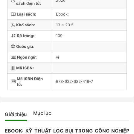
2026
sách điện tử:
Loại sách:
Ebook;
Khổ sách:
13 x 20.5
Số trang:
109
Quốc gia:
Ngôn ngữ:
vi
Mã ISBN:
Mã ISBN Điện
978-632-632-416-7
tử:
Mục lục
Giới thiệu
EBOOK: KỸ THUẬT LỌC BỤI TRONG CÔNG NGHIỆP