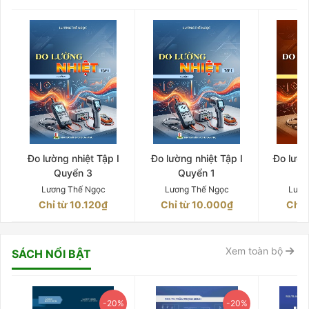
Đo lường nhiệt Tập I
Đo lường nhiệt Tập I
Đo lườn
Quyển 3
Quyển 1
Q
Lương Thế Ngọc
Lương Thế Ngọc
Lươn
Chỉ từ 10.120₫
Chỉ từ 10.000₫
Chỉ 
Xem toàn bộ
SÁCH NỔI BẬT
-20%
-20%