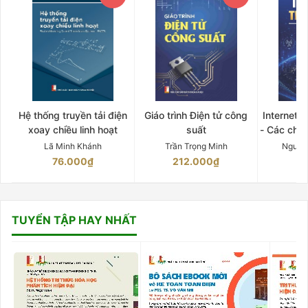
Hệ thống truyền tải điện
Giáo trình Điện tử công
Internet 
xoay chiều linh hoạt
suất
- Các chứ
Lã Minh Khánh
Trần Trọng Minh
Nguyễ
76.000₫
212.000₫
15
TUYỂN TẬP HAY NHẤT