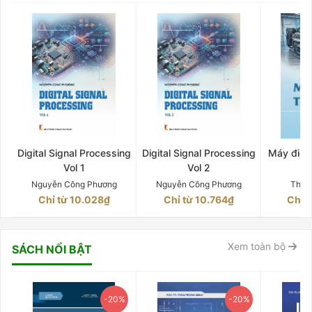
Digital Signal Processing
Digital Signal Processing
Máy điện 
Vol 1
Vol 2
Q
Nguyễn Công Phương
Nguyễn Công Phương
Thân
Chỉ từ 10.028₫
Chỉ từ 10.764₫
Chỉ 
Xem toàn bộ
SÁCH NỔI BẬT
-20%
-20%