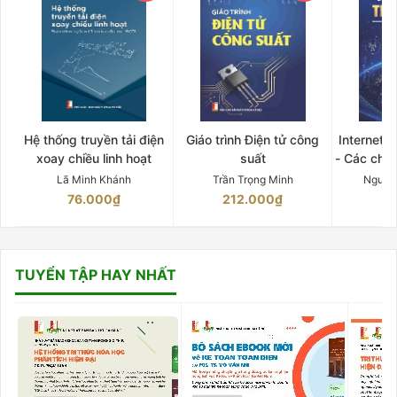
Hệ thống truyền tải điện
Giáo trình Điện tử công
Internet 
xoay chiều linh hoạt
suất
- Các chứ
Lã Minh Khánh
Trần Trọng Minh
Nguyễ
76.000₫
212.000₫
15
TUYỂN TẬP HAY NHẤT