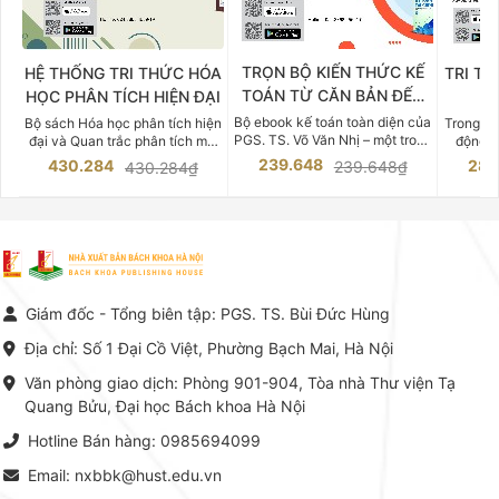
TRỌN BỘ KIẾN THỨC KẾ
HỆ THỐNG TRI THỨC HÓA
TRI TH
TOÁN TỪ CĂN BẢN ĐẾN
HỌC PHÂN TÍCH HIỆN ĐẠI
DO
CHUYÊN SÂU
Bộ ebook kế toán toàn diện của
Bộ sách Hóa học phân tích hiện
Trong bố
PGS. TS. Võ Văn Nhị – một trong
đại và Quan trắc phân tích môi
động v
những chuyên gia hàng đầu,
trường của Cố Giáo sư, Tiến sĩ
việc nắm
239.648
430.284
283
239.648₫
430.284₫
giàu kinh nghiệm trong lĩnh vực
Phạm Luận là một trong những
tế và kỹ 
Kế toán – Kiểm toán tại Việt
công trình khoa học đồ sộ, có
là yếu 
Nam.
giá trị chuyên môn cao và mang
nghiệp.
tính hệ thống bậc nhất trong lĩnh
Kinh t
vực Hóa học phân tích tại Việt
Bách kho
Nam hiện nay. Bộ sách mang
trung v
đến một hệ thống tri thức hoàn
nhất củ
chỉnh từ Lý thuyết cơ sở -> Kỹ
đọc xây 
Giám đốc - Tổng biên tập: PGS. TS. Bùi Đức Hùng
thuật thực hành -> Ứng dụng
vững c
chuyên ngành, được NXB Bách
dụng li
Địa chỉ: Số 1 Đại Cồ Việt, Phường Bạch Mai, Hà Nội
khoa Hà Nội ấn hành cả hai
Đỗ Văn 
phiên bản sách giấy và điện tử.
tín tron
Văn phòng giao dịch: Phòng 901-904, Tòa nhà Thư viện Tạ
lý. Các 
Quang Bửu, Đại học Bách khoa Hà Nội
chỉ là gi
mang t
Hotline Bán hàng: 0985694099
hợp giữ
tài l
Email: nxbbk@hust.edu.vn