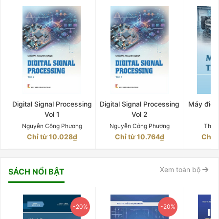
Digital Signal Processing
Digital Signal Processing
Máy điện 
Vol 1
Vol 2
Q
Nguyễn Công Phương
Nguyễn Công Phương
Thân
Chỉ từ 10.028₫
Chỉ từ 10.764₫
Chỉ 
Xem toàn bộ
SÁCH NỔI BẬT
-20%
-20%