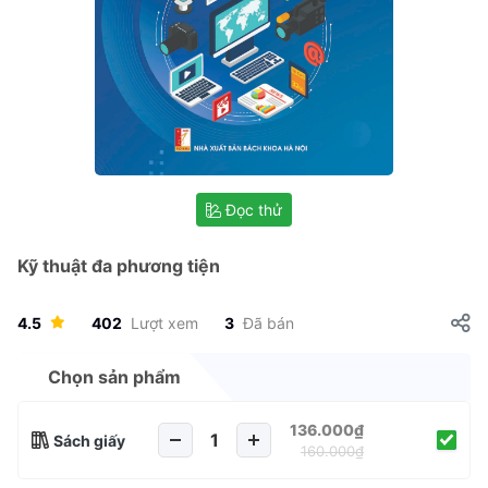
Đọc thử
Kỹ thuật đa phương tiện
4.5
402
Lượt xem
3
Đã bán
Chọn sản phẩm
136.000₫
Sách giấy
160.000₫