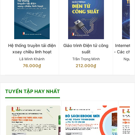
Hệ thống truyền tải điện
Giáo trình Điện tử công
Internet 
xoay chiều linh hoạt
suất
- Các chứ
Lã Minh Khánh
Trần Trọng Minh
Nguyễ
76.000₫
212.000₫
15
TUYỂN TẬP HAY NHẤT