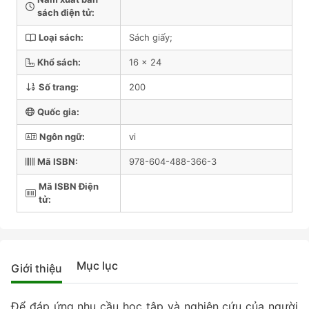
sách điện tử:
Loại sách:
Sách giấy;
Khổ sách:
16 x 24
Số trang:
200
Quốc gia:
Ngôn ngữ:
vi
Mã ISBN:
978-604-488-366-3
Mã ISBN Điện
tử:
Mục lục
Giới thiệu
Để đáp ứng nhu cầu học tập và nghiên cứu của người