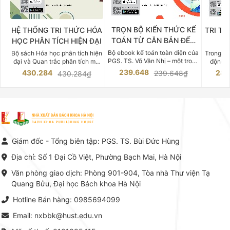
TRỌN BỘ KIẾN THỨC KẾ
HỆ THỐNG TRI THỨC HÓA
TRI TH
TOÁN TỪ CĂN BẢN ĐẾN
HỌC PHÂN TÍCH HIỆN ĐẠI
DO
CHUYÊN SÂU
Bộ ebook kế toán toàn diện của
Bộ sách Hóa học phân tích hiện
Trong bố
PGS. TS. Võ Văn Nhị – một trong
đại và Quan trắc phân tích môi
động v
những chuyên gia hàng đầu,
trường của Cố Giáo sư, Tiến sĩ
việc nắm
239.648
430.284
283
239.648₫
430.284₫
giàu kinh nghiệm trong lĩnh vực
Phạm Luận là một trong những
tế và kỹ 
Kế toán – Kiểm toán tại Việt
công trình khoa học đồ sộ, có
là yếu 
Nam.
giá trị chuyên môn cao và mang
nghiệp.
tính hệ thống bậc nhất trong lĩnh
Kinh t
vực Hóa học phân tích tại Việt
Bách kho
Nam hiện nay. Bộ sách mang
trung v
đến một hệ thống tri thức hoàn
nhất củ
chỉnh từ Lý thuyết cơ sở -> Kỹ
đọc xây 
Giám đốc - Tổng biên tập: PGS. TS. Bùi Đức Hùng
thuật thực hành -> Ứng dụng
vững c
chuyên ngành, được NXB Bách
dụng li
Địa chỉ: Số 1 Đại Cồ Việt, Phường Bạch Mai, Hà Nội
khoa Hà Nội ấn hành cả hai
Đỗ Văn 
phiên bản sách giấy và điện tử.
tín tron
Văn phòng giao dịch: Phòng 901-904, Tòa nhà Thư viện Tạ
lý. Các 
Quang Bửu, Đại học Bách khoa Hà Nội
chỉ là gi
mang t
Hotline Bán hàng: 0985694099
hợp giữ
tài l
Email: nxbbk@hust.edu.vn