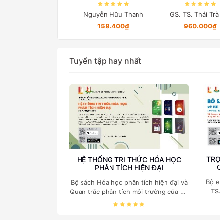
(Bản in màu đặc 
Trần Trọng Minh
Nguyễn Hữu Thanh
GS. TS. Thái Tr
212.000₫
158.400₫
960.000₫
Tuyển tập hay nhất
TRỌ
HỆ THỐNG TRI THỨC HÓA HỌC
PHÂN TÍCH HIỆN ĐẠI
Bộ e
Bộ sách Hóa học phân tích hiện đại và
TS
Quan trắc phân tích môi trường của Cố
c
Giáo sư, Tiến sĩ Phạm Luận là một
nghi
trong những công trình khoa học đồ
sộ, có giá trị chuyên môn cao và mang