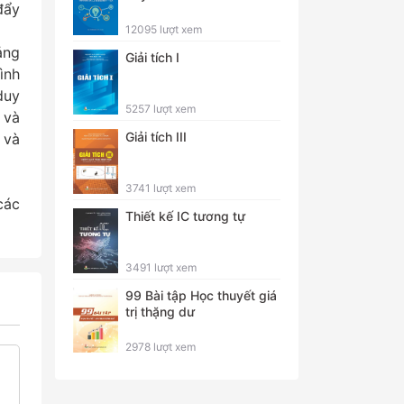
đẩy
12095 lượt xem
ảng
Giải tích I
ình
duy
5257 lượt xem
 và
Giải tích III
 và
3741 lượt xem
các
Thiết kế IC tương tự
3491 lượt xem
99 Bài tập Học thuyết giá
trị thặng dư
2978 lượt xem