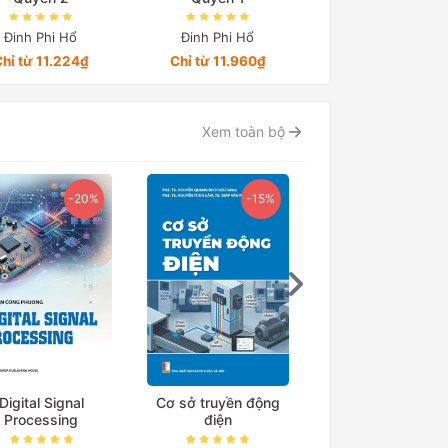
Đinh Phi Hổ
Đinh Phi Hổ
Đinh Phi Hổ
hỉ từ 11.224₫
Chỉ từ 11.960₫
Chỉ từ 10.000₫
Xem toàn bộ
Ebook
-20%
-15%
Digital Signal
Cơ sở truyền động
Processing
điện
Ebook Cẩm nang t
Đánh giá Tư du