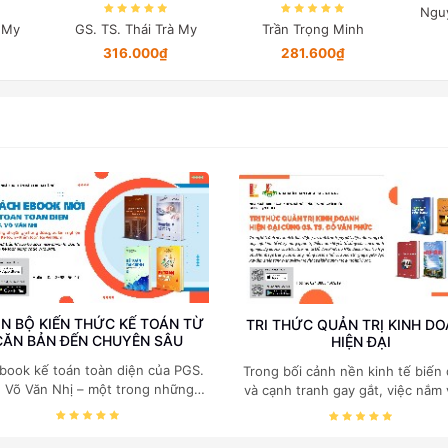
biệt)
tử công suất
Ngu
à My
GS. TS. Thái Trà My
Trần Trọng Minh
316.000₫
281.600₫
N BỘ KIẾN THỨC KẾ TOÁN TỪ
TRI THỨC QUẢN TRỊ KINH D
CĂN BẢN ĐẾN CHUYÊN SÂU
HIỆN ĐẠI
book kế toán toàn diện của PGS.
Trong bối cảnh nền kinh tế biến
. Võ Văn Nhị – một trong những
và cạnh tranh gay gắt, việc nắm
huyên gia hàng đầu, giàu kinh
các quy luật kinh tế và kỹ năng
ệm trong lĩnh vực Kế toán – Kiểm
trị điều hành là yếu tố sống còn
toán tại Việt Nam.
doanh nghiệp. Bộ ebook của GS