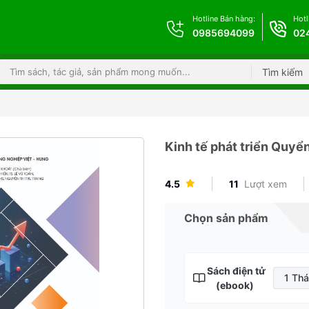
Hotline Bán hàng:
Hotl
0985694099
02
Tìm kiếm
Kinh tế phát triển Quyển
4.5
11
Lượt xem
Chọn sản phẩm
Sách điện tử
1 Th
(ebook)
1 T