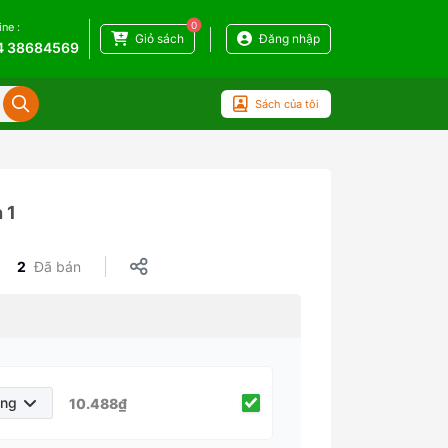
0
ine :
Giỏ sách
Đăng nhập
4 38684569
Sách của tôi
 1
2
Đã bán
áng
10.488₫
háng