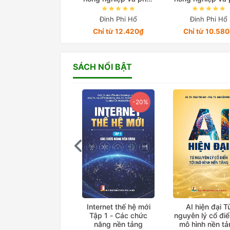
triển ở Việt Nam
triển ở Việt N
trong giai đoạn
trong giai đo
Đinh Phi Hổ
Đinh Phi Hổ
2010-2022 Quyển 2
2010-2022 Quy
Chỉ từ 12.420₫
Chỉ từ 10.58
SÁCH NỔI BẬT
-20%
-20%
Giáo trình Điện tử
Internet thế hệ mới
AI hiện đại T
công suất
Tập 1 - Các chức
nguyên lý cổ điể
năng nền tảng
mô hình nền t