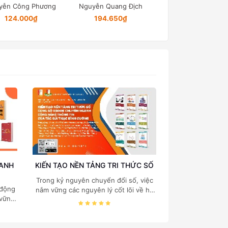
yễn Công Phương
Nguyễn Quang Địch
124.000₫
194.650₫
Đại học Bách khoa
Nội
OANH
KIẾN TẠO NỀN TẢNG TRI THỨC SỐ
Trong kỷ nguyên chuyển đổi số, việc
 động
nắm vững các nguyên lý cốt lõi về hệ
 vững
thống thông tin, cấu trúc dữ liệu, cơ
 quản
sở dữ liệu và quản trị hệ thống là "chìa
 của
khóa vàng" đối với mọi sinh viên và
. TS.