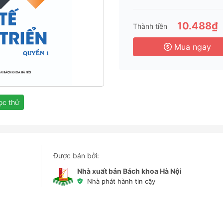
3 
6 
10.488₫
Thành tiền
3 
Mua ngay
c thử
Được bán bởi:
Nhà xuất bản Bách khoa Hà Nội
Nhà phát hành tin cậy