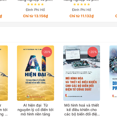
am
triển ở Việt Nam
triển ở Việt Nam
ạn
trong giai đoạn
trong giai đoạn
Đinh Phi Hổ
Đinh Phi Hổ
ển 3
2010-2022 Quyển 1
2010-2022 Quyển 4
0₫
Chỉ từ 13.156₫
Chỉ từ 11.132₫
C
-20%
-20%
ừ
AI hiện đại Từ
Mô hình hoá và thiết
n tới
nguyên lý cổ điển tới
kế điều khiển cho
ảng
mô hình nền tảng
các bộ biến đổi điện