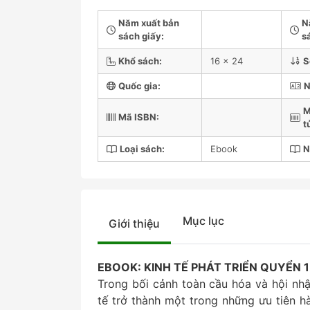
Năm xuất bản
N
sách giấy:
s
Khổ sách:
16 x 24
S
Quốc gia:
N
M
Mã ISBN:
t
Loại sách:
Ebook
N
Mục lục
Giới thiệu
EBOOK: KINH TẾ PHÁT TRIỂN QUYỂN 1
Trong bối cảnh toàn cầu hóa và hội nhậ
tế trở thành một trong những ưu tiên h