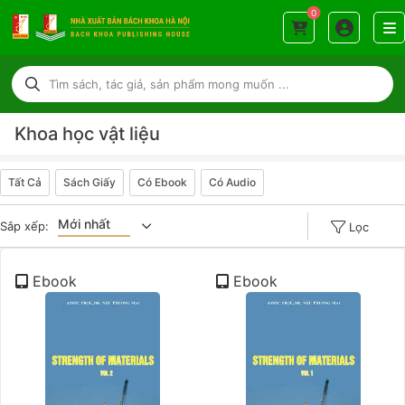
0
Khoa học vật liệu
Tất Cả
Sách Giấy
Có Ebook
Có Audio
Mới nhất
Sắp xếp:
Lọc
Giá tăng đần
Ebook
Ebook
Giá thấp đần
Năm xuất bản
Mới nhất