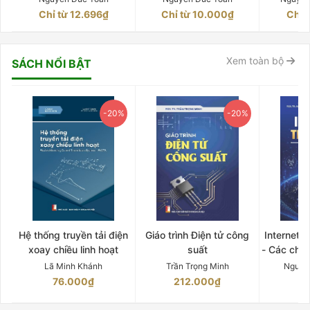
Chỉ từ 12.696₫
Chỉ từ 10.000₫
Chỉ 
Xem toàn bộ
SÁCH NỔI BẬT
-20%
-20%
Hệ thống truyền tải điện
Giáo trình Điện tử công
Internet 
xoay chiều linh hoạt
suất
- Các chứ
Lã Minh Khánh
Trần Trọng Minh
Nguyễ
76.000₫
212.000₫
15