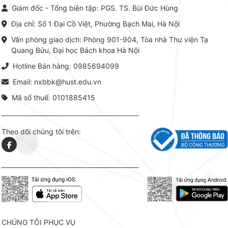
chỉnh từ Lý thuyết cơ sở -> Kỹ
đọc xây 
Giám đốc - Tổng biên tập: PGS. TS. Bùi Đức Hùng
thuật thực hành -> Ứng dụng
vững c
chuyên ngành, được NXB Bách
dụng li
Địa chỉ: Số 1 Đại Cồ Việt, Phường Bạch Mai, Hà Nội
khoa Hà Nội ấn hành cả hai
Đỗ Văn 
phiên bản sách giấy và điện tử.
tín tron
Văn phòng giao dịch: Phòng 901-904, Tòa nhà Thư viện Tạ
lý. Các 
Quang Bửu, Đại học Bách khoa Hà Nội
chỉ là gi
mang t
Hotline Bán hàng: 0985694099
hợp giữ
tài l
Email: nxbbk@hust.edu.vn
Mã số thuế: 0101885415
Theo dõi chúng tôi trên:
CHÚNG TÔI PHỤC VỤ