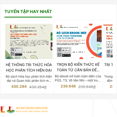
TUYỂN TẬP HAY NHẤT
TRỌN BỘ KIẾN THỨC KẾ
HỆ THỐNG TRI THỨC HÓA
TRI TH
TOÁN TỪ CĂN BẢN ĐẾN
HỌC PHÂN TÍCH HIỆN ĐẠI
DO
CHUYÊN SÂU
Bộ ebook kế toán toàn diện của
Bộ sách Hóa học phân tích hiện
Trong bố
PGS. TS. Võ Văn Nhị – một trong
đại và Quan trắc phân tích môi
động v
những chuyên gia hàng đầu,
trường của Cố Giáo sư, Tiến sĩ
việc nắm
239.648
430.284
283
239.648₫
430.284₫
giàu kinh nghiệm trong lĩnh vực
Phạm Luận là một trong những
tế và kỹ 
Kế toán – Kiểm toán tại Việt
công trình khoa học đồ sộ, có
là yếu 
Nam.
giá trị chuyên môn cao và mang
nghiệp.
tính hệ thống bậc nhất trong lĩnh
Kinh t
vực Hóa học phân tích tại Việt
Bách kho
Nam hiện nay. Bộ sách mang
trung v
đến một hệ thống tri thức hoàn
nhất củ