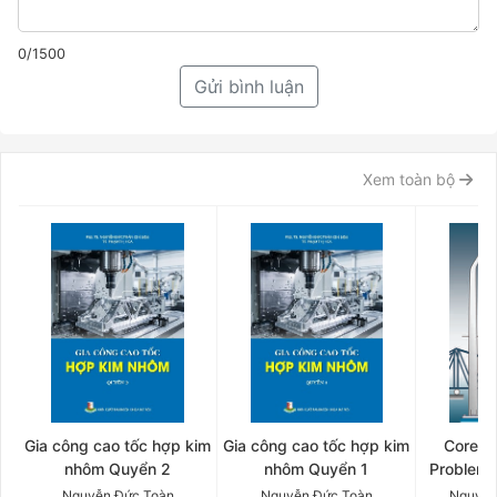
0/1500
Gửi bình luận
Xem toàn bộ
Gia công cao tốc hợp kim
Gia công cao tốc hợp kim
Core C
nhôm Quyển 2
nhôm Quyển 1
Problem
OF MAT
Nguyễn Đức Toàn
Nguyễn Đức Toàn
Nguyễn