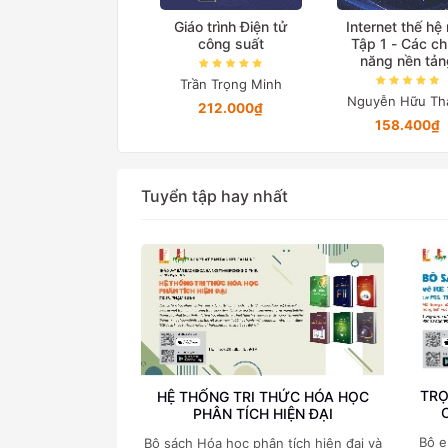
ệ thống truyền tải
Giáo trình Điện tử
Internet thế hệ
iện xoay chiều linh
công suất
Tập 1 - Các c
hoạt
năng nền tản
Trần Trọng Minh
Lã Minh Khánh
Nguyễn Hữu Th
212.000₫
76.000₫
158.400₫
Tuyển tập hay nhất
TRỌ
HỆ THỐNG TRI THỨC HÓA HỌC
PHÂN TÍCH HIỆN ĐẠI
Bộ e
Bộ sách Hóa học phân tích hiện đại và