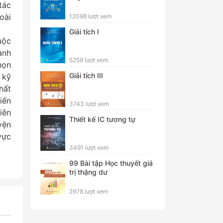
tác
oài
12098 lượt xem
Giải tích I
uộc
anh
5259 lượt xem
họn
Giải tích III
 kỹ
hất
iến
3743 lượt xem
iên
Thiết kế IC tương tự
yện
vực
3491 lượt xem
99 Bài tập Học thuyết giá
trị thặng dư
2978 lượt xem