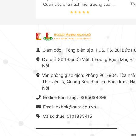
TS
Quan trắc phân tích môi trường của Cố
c
Giáo sư, Tiến sĩ Phạm Luận là một
nghi
trong những công trình khoa học đồ
sộ, có giá trị chuyên môn cao và mang
tính hệ thống bậc nhất trong lĩnh vực
Hóa học phân tích tại Việt Nam hiện
nay. Bộ sách mang đến một hệ thống
tri thức hoàn chỉnh từ Lý thuyết cơ sở
Giám đốc - Tổng biên tập: PGS. TS. Bùi Đức H
-> Kỹ thuật thực hành -> Ứng dụng
chuyên ngành, được NXB Bách khoa
Địa chỉ: Số 1 Đại Cồ Việt, Phường Bạch Mai, Hà
Hà Nội ấn hành cả hai phiên bản sách
Nội
giấy và điện tử.
Văn phòng giao dịch: Phòng 901-904, Tòa nhà
Thư viện Tạ Quang Bửu, Đại học Bách khoa Hà
Nội
Hotline Bán hàng: 0985694099
Email: nxbbk@hust.edu.vn
Mã số thuế: 0101885415