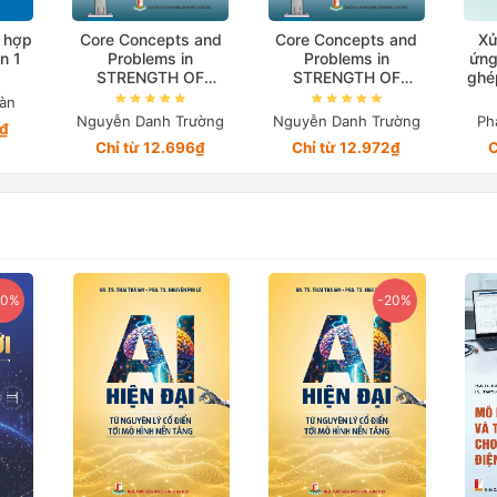
c hợp
Core Concepts and
Core Concepts and
Xử
n 1
Problems in
Problems in
ứng
STRENGTH OF
STRENGTH OF
ghé
MATERIALS Vol 1
MATERIALS Vol 2
àn
Nguyễn Danh Trường
Nguyễn Danh Trường
Ph
0₫
Chỉ từ 12.696₫
Chỉ từ 12.972₫
C
20%
-20%