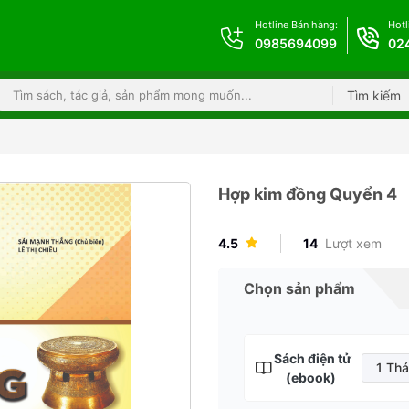
Hotline Bán hàng:
Hotl
0985694099
02
Tìm kiếm
Hợp kim đồng Quyển 4
4.5
14
Lượt xem
Chọn sản phẩm
Sách điện tử
1 Th
(ebook)
1 T