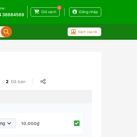
0
ine :
Giỏ sách
Đăng nhập
4 38684569
Sách của tôi
2
Đã bán
áng
10.000₫
háng