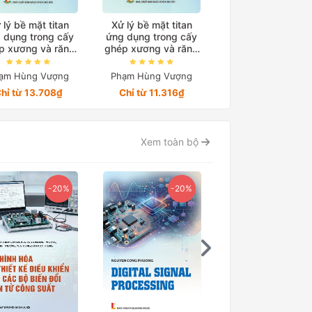
 lý bề mặt titan
Xử lý bề mặt titan
Kỹ thuật đánh gi
 dụng trong cấy
ứng dụng trong cấy
tính tương thích 
p xương và răng
ghép xương và răng
bào của vật liệu 
Quyển 2
Quyển 1
sinh
ạm Hùng Vượng
Phạm Hùng Vượng
Phạm Hùng Vượn
hỉ từ 13.708₫
Chỉ từ 11.316₫
Chỉ từ 12.604₫
Xem toàn bộ
-20%
-20%
-15