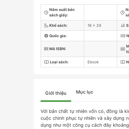
Năm xuất bản
N
sách giấy:
s
Khổ sách:
16 x 24
S
Quốc gia:
N
M
Mã ISBN:
t
Loại sách:
Ebook
N
Mục lục
Giới thiệu
Với bản chất tự nhiên vốn có, đồng là 
cuộc chinh phục tự nhiên và xây dựng 
dụng như một công cụ cách đây khoảng