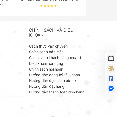
 vững
thống thông tin, cấu trúc dữ liệu, cơ
 quản
sở dữ liệu và quản trị hệ thống là "chìa
 của
khóa vàng" đối với mọi sinh viên và
. TS.
chuyên gia công nghệ thông tin.
ách
Nhằm mang đến nguồn tài liệu chuẩn
g vào
mực và chuyên sâu, Nhà xuất bản
CHÍNH SÁCH VÀ ĐIỀU
 trị,
Bách khoa phát hành bộ ebook
KHOẢN
ng lý
chuyên ngành của tác giả Thạc Bình
 ứng
Cường – một giảng viên giàu kinh
Cách thức vận chuyển
ỗ Văn
nghiệm với cách tiếp cận khoa học,
Chính sách bảo mật
ngành
thực tiễn.
Chính sách khách hàng mua sỉ
m của
Điều khoản sử dụng
huyết
, kết
Chính sách hồi hoàn
 liệu
Hướng dẫn đăng ký tài khoản
Hướng dẫn đọc sách ebook
Hướng dẫn đặt hàng
Hướng dẫn thanh toán đơn hàng