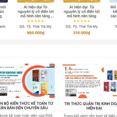
 mới
AI hiện đại Từ
AI hiện đại Từ
Mô 
hức
nguyên lý cổ điển tới
nguyên lý cổ điển tới
kế
g
mô hình nền tảng
mô hình nền tảng
các
(Bản in màu đặc biệt)
anh
GS. TS. Thái Trà My
GS. TS. Thái Trà My
T
960.000₫
316.000₫
N BỘ KIẾN THỨC KẾ TOÁN TỪ
TRI THỨC QUẢN TRỊ KINH D
CĂN BẢN ĐẾN CHUYÊN SÂU
HIỆN ĐẠI
book kế toán toàn diện của PGS.
Trong bối cảnh nền kinh tế biến