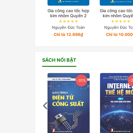
Gia công cao tốc hợp
Gia công cao tố
kim nhôm Quyển 2
kim nhôm Quyể
Nguyễn Đức Toàn
Nguyễn Đức To
Chỉ từ 12.696₫
Chỉ từ 10.00
SÁCH NỔI BẬT
-20%
-20%
-