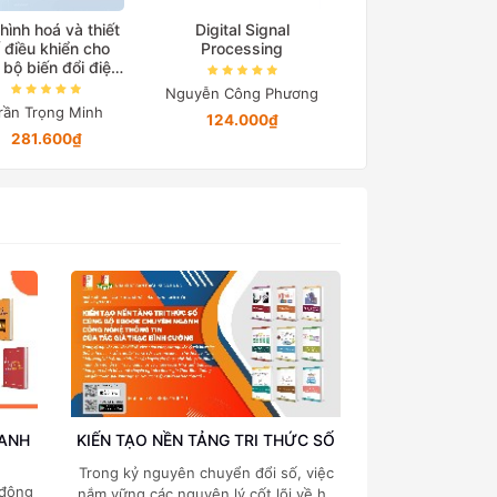
hình hoá và thiết
Digital Signal
Cơ sở truyền độ
 điều khiển cho
Processing
điện
 bộ biến đổi điện
tử công suất
Nguyễn Công Phương
Nguyễn Quang Đị
rần Trọng Minh
124.000₫
194.650₫
281.600₫
OANH
KIẾN TẠO NỀN TẢNG TRI THỨC SỐ
Trong kỷ nguyên chuyển đổi số, việc
 động
nắm vững các nguyên lý cốt lõi về hệ