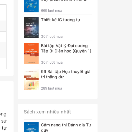
669 lượt mua
Thiết kế IC tương tự
307 lượt mua
Bài tập Vật lý Đại cương
Tập 3: Điện học (Quyển 1)
307 lượt mua
99 Bài tập Học thuyết giá
trị thặng dư
289 lượt mua
Sách xem nhiều nhất
ông
 sử
Cẩm nang thi Đánh giá Tư
 tự
duy