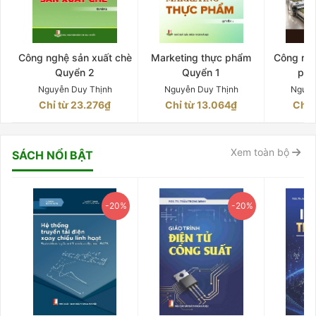
Công nghệ sản xuất chè
Marketing thực phẩm
Công ngh
Quyển 2
Quyển 1
phê
Nguyễn Duy Thịnh
Nguyễn Duy Thịnh
Nguyễ
Chỉ từ 23.276₫
Chỉ từ 13.064₫
Chỉ 
Xem toàn bộ
SÁCH NỔI BẬT
-20%
-20%