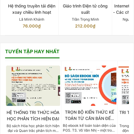
Hệ thống truyền tải điện
Giáo trình Điện tử công
Internet 
xoay chiều linh hoạt
suất
- Các chứ
Lã Minh Khánh
Trần Trọng Minh
Nguyễ
76.000₫
212.000₫
15
TUYỂN TẬP HAY NHẤT
TRỌN BỘ KIẾN THỨC KẾ
HỆ THỐNG TRI THỨC HÓA
TRI TH
TOÁN TỪ CĂN BẢN ĐẾN
HỌC PHÂN TÍCH HIỆN ĐẠI
DO
CHUYÊN SÂU
Bộ ebook kế toán toàn diện của
Bộ sách Hóa học phân tích hiện
Trong bố
PGS. TS. Võ Văn Nhị – một trong
đại và Quan trắc phân tích môi
động v