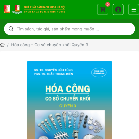
0
Hóa công – Cơ sở chuyển khối Quyển 3