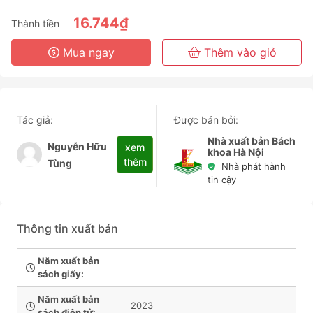
6 Tháng
16.744₫
Thành tiền
3 Năm
Mua ngay
Thêm vào giỏ
Tác giả:
Được bán bởi:
Nhà xuất bản Bách
Nguyễn Hữu
xem
khoa Hà Nội
thêm
Tùng
Nhà phát hành
tin cậy
Thông tin xuất bản
Năm xuất bản
sách giấy:
Năm xuất bản
2023
sách điện tử: