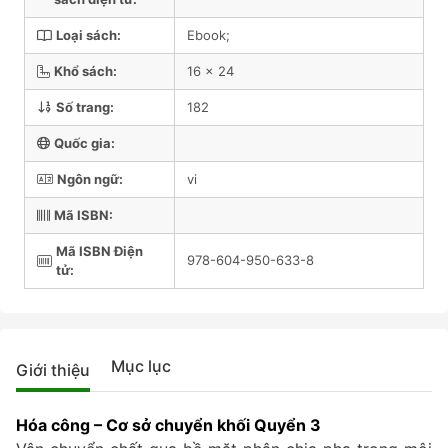
Loại sách:
Ebook;
Khổ sách:
16 x 24
Số trang:
182
Quốc gia:
Ngôn ngữ:
vi
Mã ISBN:
Mã ISBN Điện
978-604-950-633-8
tử:
Mục lục
Giới thiệu
Hóa công – Cơ sở chuyển khối Quyển 3