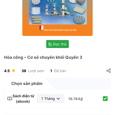
Đọc thử
Hóa công – Cơ sở chuyển khối Quyển 3
4.5
38
Lượt xem
1
Đã bán
Chọn sản phẩm
Sách điện tử
1 Tháng
16.744₫
(ebook)
1 Tháng
3 Tháng