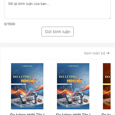
0/1500
Gửi bình luận
Xem toàn bộ
Đo lường nhiệt Tập I
Đo lường nhiệt Tập I
Đo lườn