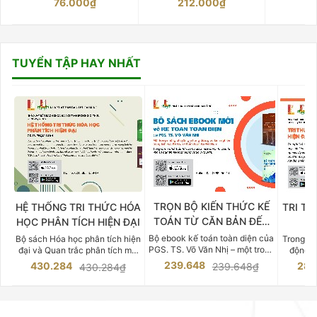
76.000₫
212.000₫
15
TUYỂN TẬP HAY NHẤT
TRỌN BỘ KIẾN THỨC KẾ
HỆ THỐNG TRI THỨC HÓA
TRI TH
TOÁN TỪ CĂN BẢN ĐẾN
HỌC PHÂN TÍCH HIỆN ĐẠI
DO
CHUYÊN SÂU
Bộ ebook kế toán toàn diện của
Bộ sách Hóa học phân tích hiện
Trong bố
PGS. TS. Võ Văn Nhị – một trong
đại và Quan trắc phân tích môi
động v
những chuyên gia hàng đầu,
trường của Cố Giáo sư, Tiến sĩ
việc nắm
239.648
430.284
283
239.648₫
430.284₫
giàu kinh nghiệm trong lĩnh vực
Phạm Luận là một trong những
tế và kỹ 
Kế toán – Kiểm toán tại Việt
công trình khoa học đồ sộ, có
là yếu 
Nam.
giá trị chuyên môn cao và mang
nghiệp.
tính hệ thống bậc nhất trong lĩnh
Kinh t