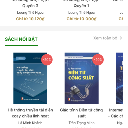
Quyển 3
Quyển 1
Q
Lương Thế Ngọc
Lương Thế Ngọc
Lươn
Chỉ từ 10.120₫
Chỉ từ 10.000₫
Chỉ 
Xem toàn bộ
SÁCH NỔI BẬT
-20%
-20%
Hệ thống truyền tải điện
Giáo trình Điện tử công
Internet 
xoay chiều linh hoạt
suất
- Các chứ
Lã Minh Khánh
Trần Trọng Minh
Nguyễ