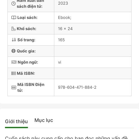
Năm xuất bản
2023
sách điện tử:
Loại sách:
Ebook;
Khổ sách:
16 x 24
Số trang:
165
Quốc gia:
Ngôn ngữ:
vi
Mã ISBN:
Mã ISBN Điện
978-604-471-884-2
tử:
Mục lục
Giới thiệu
Cuốn sách này cung cấp cho bạn đọc những vấn đề