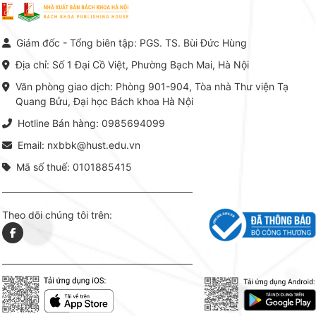
vực Hóa học phân tích tại Việt
Bách kho
Nam hiện nay. Bộ sách mang
trung v
đến một hệ thống tri thức hoàn
nhất củ
chỉnh từ Lý thuyết cơ sở -> Kỹ
đọc xây 
Giám đốc - Tổng biên tập: PGS. TS. Bùi Đức Hùng
thuật thực hành -> Ứng dụng
vững c
chuyên ngành, được NXB Bách
dụng li
Địa chỉ: Số 1 Đại Cồ Việt, Phường Bạch Mai, Hà Nội
khoa Hà Nội ấn hành cả hai
Đỗ Văn 
phiên bản sách giấy và điện tử.
tín tron
Văn phòng giao dịch: Phòng 901-904, Tòa nhà Thư viện Tạ
lý. Các 
Quang Bửu, Đại học Bách khoa Hà Nội
chỉ là gi
mang t
Hotline Bán hàng: 0985694099
hợp giữ
tài l
Email: nxbbk@hust.edu.vn
Mã số thuế: 0101885415
Theo dõi chúng tôi trên: