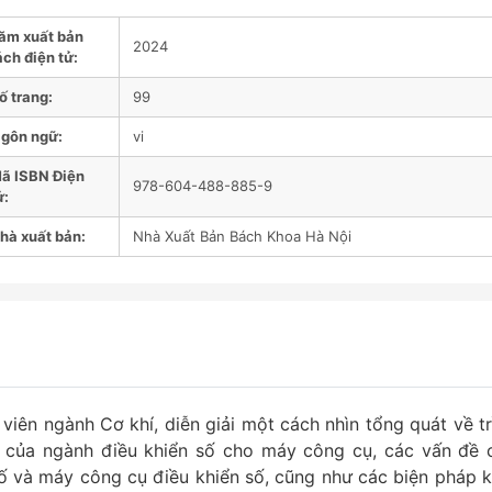
ăm xuất bản
2024
ách điện tử:
ố trang:
99
gôn ngữ:
vi
ã ISBN Điện
978-604-488-885-9
ử:
hà xuất bản:
Nhà Xuất Bản Bách Khoa Hà Nội
iên ngành Cơ khí, diễn giải một cách nhìn tổng quát về tr
n của ngành điều khiển số cho máy công cụ, các vấn đề 
số và máy công cụ điều khiển số, cũng như các biện pháp k