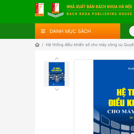
DANH MỤC SÁCH
Hệ thống điều khiển sổ cho máy công cụ Quyể