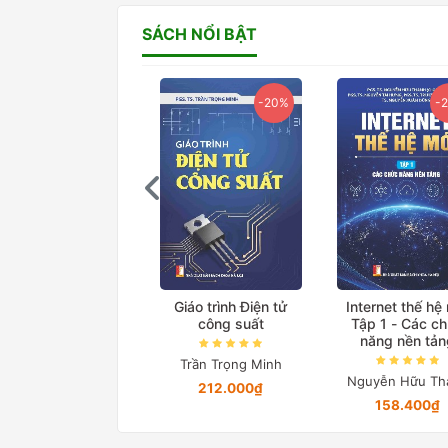
SÁCH NỔI BẬT
-20%
-20%
-
ệ thống truyền tải
Giáo trình Điện tử
Internet thế hệ
iện xoay chiều linh
công suất
Tập 1 - Các c
hoạt
năng nền tản
Trần Trọng Minh
Lã Minh Khánh
Nguyễn Hữu Th
212.000₫
76.000₫
158.400₫