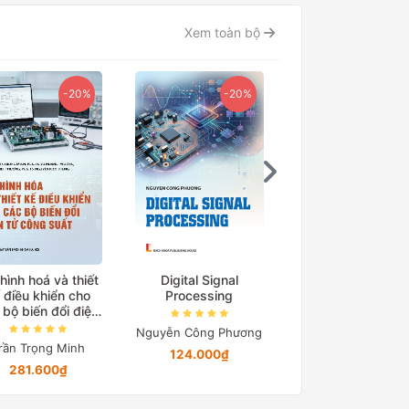
Xem toàn bộ
-20%
-20%
-15
hình hoá và thiết
Digital Signal
Cơ sở truyền độ
 điều khiển cho
Processing
điện
 bộ biến đổi điện
tử công suất
Nguyễn Công Phương
Nguyễn Quang Đị
rần Trọng Minh
124.000₫
194.650₫
281.600₫