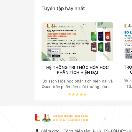
Tuyển tập hay nhất
TRỌ
HỆ THỐNG TRI THỨC HÓA HỌC
PHÂN TÍCH HIỆN ĐẠI
Bộ e
Bộ sách Hóa học phân tích hiện đại và
TS
Quan trắc phân tích môi trường của Cố
c
Giáo sư, Tiến sĩ Phạm Luận là một
nghi
trong những công trình khoa học đồ
sộ, có giá trị chuyên môn cao và mang
tính hệ thống bậc nhất trong lĩnh vực
Hóa học phân tích tại Việt Nam hiện
nay. Bộ sách mang đến một hệ thống
tri thức hoàn chỉnh từ Lý thuyết cơ sở
Giám đốc - Tổng biên tập: PGS. TS. Bùi Đức H
-> Kỹ thuật thực hành -> Ứng dụng