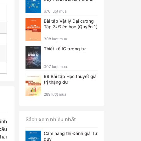
670 lượt mua
Bài tập Vật lý Đại cương
Tập 3: Điện học (Quyển 1)
308 lượt mua
Thiết kế IC tương tự
307 lượt mua
99 Bài tập Học thuyết giá
trị thặng dư
289 lượt mua
Sách xem nhiều nhất
ình
cấu
Cẩm nang thi Đánh giá Tư
hai
duy