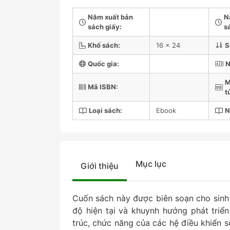
Năm xuất bản
N
sách giấy:
s
Khổ sách:
16 x 24
S
Quốc gia:
N
M
Mã ISBN:
t
Loại sách:
Ebook
N
Mục lục
Giới thiệu
Cuốn sách này được biên soạn cho sinh v
độ hiện tại và khuynh hướng phát triể
trúc, chức năng của các hệ điều khiển 