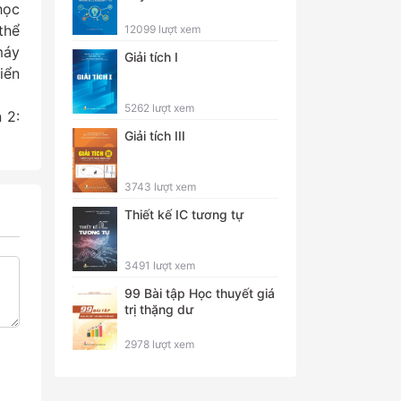
học
thể
12099 lượt xem
máy
Giải tích I
iển
5262 lượt xem
 2:
Giải tích III
3743 lượt xem
Thiết kế IC tương tự
3491 lượt xem
99 Bài tập Học thuyết giá
trị thặng dư
2978 lượt xem