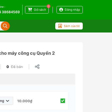
0
ine :
Giỏ sách
Đăng nhập
4 38684569
Sách của tôi
 cho máy công cụ Quyển 2
0
Đã bán
áng
10.000₫
háng