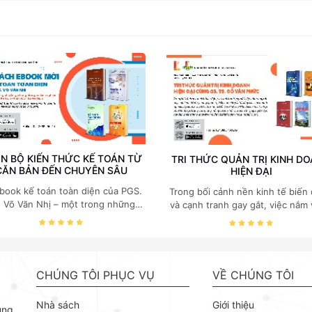
N BỘ KIẾN THỨC KẾ TOÁN TỪ
TRI THỨC QUẢN TRỊ KINH D
CĂN BẢN ĐẾN CHUYÊN SÂU
HIỆN ĐẠI
book kế toán toàn diện của PGS.
Trong bối cảnh nền kinh tế biến
. Võ Văn Nhị – một trong những
và cạnh tranh gay gắt, việc nắm
huyên gia hàng đầu, giàu kinh
các quy luật kinh tế và kỹ năng
ệm trong lĩnh vực Kế toán – Kiểm
trị điều hành là yếu tố sống còn
toán tại Việt Nam.
doanh nghiệp. Bộ ebook của GS
Kinh tế Đỗ Văn Phức do NXB B
khoa Hà Nội phát hành tập trun
CHÚNG TÔI PHỤC VỤ
VỀ CHÚNG TÔI
những mảng cốt lõi nhất của quản
giúp người đọc xây dựng nền tả
Nhà sách
Giới thiệu
ùng
thuyết vững chắc và khả năng