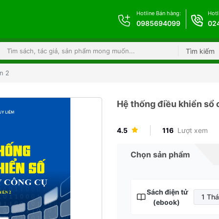
Hotline Bán hàng:
Hotl
0985694099
02
Tìm kiếm
n 2
Hệ thống điều khiển sổ
4.5
116
Lượt xem
Chọn sản phẩm
Sách điện tử
1 Th
(ebook)
1 T