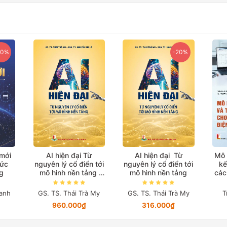
20%
-20%
 mới
AI hiện đại Từ
AI hiện đại Từ
Mô 
hức
nguyên lý cổ điển tới
nguyên lý cổ điển tới
kế
g
mô hình nền tảng
mô hình nền tảng
các
(Bản in màu đặc biệt)
anh
GS. TS. Thái Trà My
GS. TS. Thái Trà My
T
960.000₫
316.000₫