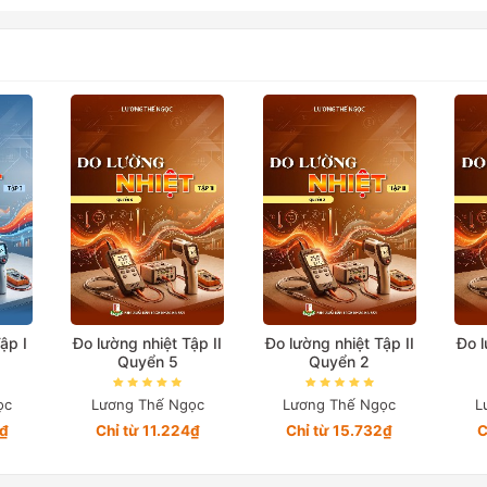
ập I
Đo lường nhiệt Tập II
Đo lường nhiệt Tập II
Đo l
Quyển 5
Quyển 2
ọc
Lương Thế Ngọc
Lương Thế Ngọc
L
0₫
Chỉ từ 11.224₫
Chỉ từ 15.732₫
C