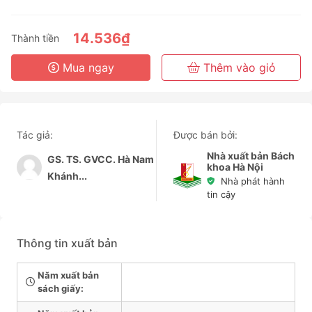
3 Tháng
6 Tháng
14.536₫
Thành tiền
3 Năm
Mua ngay
Thêm vào giỏ
Tác giả:
Được bán bởi:
Nhà xuất bản Bách
GS. TS. GVCC. Hà Nam
khoa Hà Nội
Khánh...
Nhà phát hành
tin cậy
Thông tin xuất bản
Năm xuất bản
sách giấy: