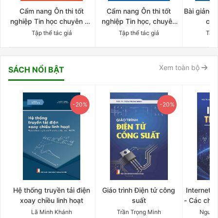
Cẩm nang Ôn thi tốt
Cẩm nang Ôn thi tốt
Bài giảng 
nghiệp Tin học chuyên đề
nghiệp Tin học, chuyên
côn
về website: CSS (tập 1)
đề về website: HTML
Tập thể tác giả
Tập thể tác giả
Tập 
(Tập 1)
Xem toàn bộ
SÁCH NỔI BẬT
-20%
-20%
Hệ thống truyền tải điện
Giáo trình Điện tử công
Internet 
xoay chiều linh hoạt
suất
- Các chứ
Lã Minh Khánh
Trần Trọng Minh
Nguyễ