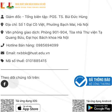
vực Hóa học phân tích tại Việt
Bách kho
Nam hiện nay. Bộ sách mang
trung v
đến một hệ thống tri thức hoàn
nhất củ
chỉnh từ Lý thuyết cơ sở -> Kỹ
đọc xây 
Giám đốc - Tổng biên tập: PGS. TS. Bùi Đức Hùng
thuật thực hành -> Ứng dụng
vững c
chuyên ngành, được NXB Bách
dụng li
Địa chỉ: Số 1 Đại Cồ Việt, Phường Bạch Mai, Hà Nội
khoa Hà Nội ấn hành cả hai
Đỗ Văn 
phiên bản sách giấy và điện tử.
tín tron
Văn phòng giao dịch: Phòng 901-904, Tòa nhà Thư viện Tạ
lý. Các 
Quang Bửu, Đại học Bách khoa Hà Nội
chỉ là gi
mang t
Hotline Bán hàng: 0985694099
hợp giữ
tài l
Email: nxbbk@hust.edu.vn
Mã số thuế: 0101885415
Theo dõi chúng tôi trên: