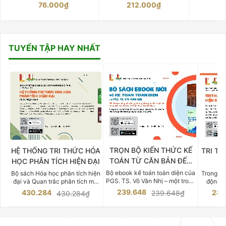
76.000₫
212.000₫
15
TUYỂN TẬP HAY NHẤT
TRỌN BỘ KIẾN THỨC KẾ
HỆ THỐNG TRI THỨC HÓA
TRI TH
TOÁN TỪ CĂN BẢN ĐẾN
HỌC PHÂN TÍCH HIỆN ĐẠI
DO
CHUYÊN SÂU
Bộ ebook kế toán toàn diện của
Bộ sách Hóa học phân tích hiện
Trong bố
PGS. TS. Võ Văn Nhị – một trong
đại và Quan trắc phân tích môi
động v
những chuyên gia hàng đầu,
trường của Cố Giáo sư, Tiến sĩ
việc nắm
239.648
430.284
283
239.648₫
430.284₫
giàu kinh nghiệm trong lĩnh vực
Phạm Luận là một trong những
tế và kỹ 
Kế toán – Kiểm toán tại Việt
công trình khoa học đồ sộ, có
là yếu 
Nam.
giá trị chuyên môn cao và mang
nghiệp.
tính hệ thống bậc nhất trong lĩnh
Kinh t