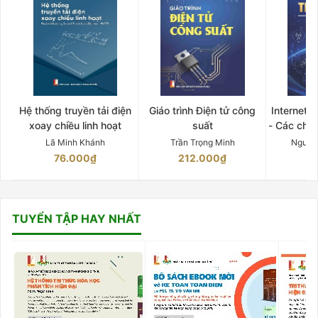
Hệ thống truyền tải điện
Giáo trình Điện tử công
Internet 
xoay chiều linh hoạt
suất
- Các chứ
Lã Minh Khánh
Trần Trọng Minh
Nguyễ
76.000₫
212.000₫
15
TUYỂN TẬP HAY NHẤT