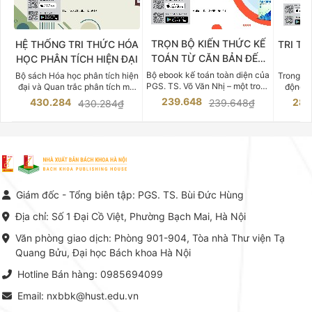
TRỌN BỘ KIẾN THỨC KẾ
HỆ THỐNG TRI THỨC HÓA
TRI TH
TOÁN TỪ CĂN BẢN ĐẾN
HỌC PHÂN TÍCH HIỆN ĐẠI
DO
CHUYÊN SÂU
Bộ ebook kế toán toàn diện của
Bộ sách Hóa học phân tích hiện
Trong bố
PGS. TS. Võ Văn Nhị – một trong
đại và Quan trắc phân tích môi
động v
những chuyên gia hàng đầu,
trường của Cố Giáo sư, Tiến sĩ
việc nắm
239.648
430.284
283
239.648₫
430.284₫
giàu kinh nghiệm trong lĩnh vực
Phạm Luận là một trong những
tế và kỹ 
Kế toán – Kiểm toán tại Việt
công trình khoa học đồ sộ, có
là yếu 
Nam.
giá trị chuyên môn cao và mang
nghiệp.
tính hệ thống bậc nhất trong lĩnh
Kinh t
vực Hóa học phân tích tại Việt
Bách kho
Nam hiện nay. Bộ sách mang
trung v
đến một hệ thống tri thức hoàn
nhất củ
chỉnh từ Lý thuyết cơ sở -> Kỹ
đọc xây 
Giám đốc - Tổng biên tập: PGS. TS. Bùi Đức Hùng
thuật thực hành -> Ứng dụng
vững c
chuyên ngành, được NXB Bách
dụng li
Địa chỉ: Số 1 Đại Cồ Việt, Phường Bạch Mai, Hà Nội
khoa Hà Nội ấn hành cả hai
Đỗ Văn 
phiên bản sách giấy và điện tử.
tín tron
Văn phòng giao dịch: Phòng 901-904, Tòa nhà Thư viện Tạ
lý. Các 
Quang Bửu, Đại học Bách khoa Hà Nội
chỉ là gi
mang t
Hotline Bán hàng: 0985694099
hợp giữ
tài l
Email: nxbbk@hust.edu.vn