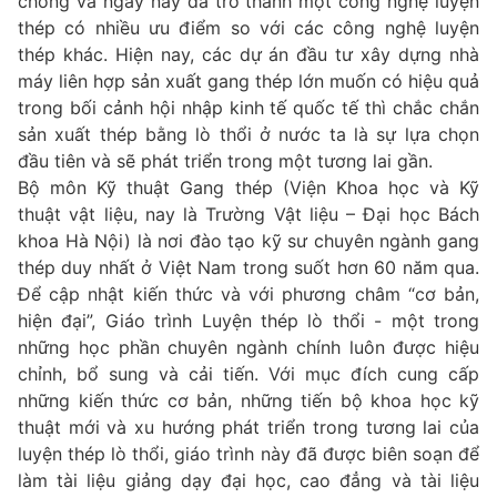
chóng và ngày nay đã trở thành một công nghệ luyện
thép có nhiều ưu điểm so với các công nghệ luyện
thép khác. Hiện nay, các dự án đầu tư xây dựng nhà
máy liên hợp sản xuất gang thép lớn muốn có hiệu quả
trong bối cảnh hội nhập kinh tế quốc tế thì chắc chắn
sản xuất thép bằng lò thổi ở nước ta là sự lựa chọn
đầu tiên và sẽ phát triển trong một tương lai gần.
Bộ môn Kỹ thuật Gang thép (Viện Khoa học và Kỹ
thuật vật liệu, nay là Trường Vật liệu – Đại học Bách
khoa Hà Nội) là nơi đào tạo kỹ sư chuyên ngành gang
thép duy nhất ở Việt Nam trong suốt hơn 60 năm qua.
Để cập nhật kiến thức và với phương châm “cơ bản,
hiện đại”, Giáo trình Luyện thép lò thổi - một trong
những học phần chuyên ngành chính luôn được hiệu
chỉnh, bổ sung và cải tiến. Với mục đích cung cấp
những kiến thức cơ bản, những tiến bộ khoa học kỹ
thuật mới và xu hướng phát triển trong tương lai của
luyện thép lò thổi, giáo trình này đã được biên soạn để
làm tài liệu giảng dạy đại học, cao đẳng và tài liệu