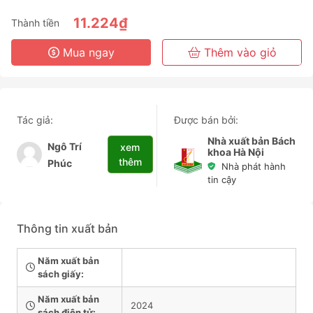
6 Tháng
11.224₫
Thành tiền
3 Năm
Mua ngay
Thêm vào giỏ
Tác giả:
Được bán bởi:
Nhà xuất bản Bách
Ngô Trí
xem
khoa Hà Nội
thêm
Phúc
Nhà phát hành
tin cậy
Thông tin xuất bản
Năm xuất bản
sách giấy:
Năm xuất bản
2024
sách điện tử: