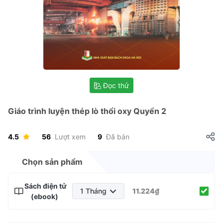
Đọc thử
Giáo trình luyện thép lò thổi oxy Quyển 2
4.5
56
Lượt xem
9
Đã bán
Chọn sản phẩm
Sách điện tử
1 Tháng
11.224₫
(ebook)
1 Tháng
3 Tháng