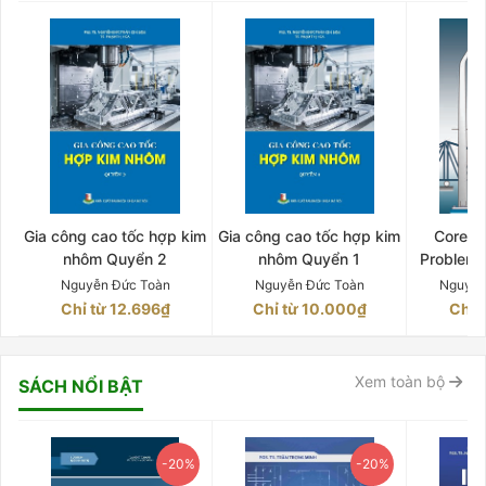
Gia công cao tốc hợp kim
Gia công cao tốc hợp kim
Core C
nhôm Quyển 2
nhôm Quyển 1
Problem
OF MAT
Nguyễn Đức Toàn
Nguyễn Đức Toàn
Nguyễn
Chỉ từ 12.696₫
Chỉ từ 10.000₫
Chỉ 
Xem toàn bộ
SÁCH NỔI BẬT
-20%
-20%