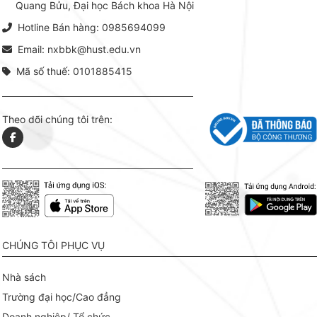
Quang Bửu, Đại học Bách khoa Hà Nội
chỉ là gi
mang t
Hotline Bán hàng: 0985694099
hợp giữ
tài l
Email: nxbbk@hust.edu.vn
Mã số thuế: 0101885415
Theo dõi chúng tôi trên:
CHÚNG TÔI PHỤC VỤ
Nhà sách
Trường đại học/Cao đẳng
Doanh nghiệp/ Tổ chức