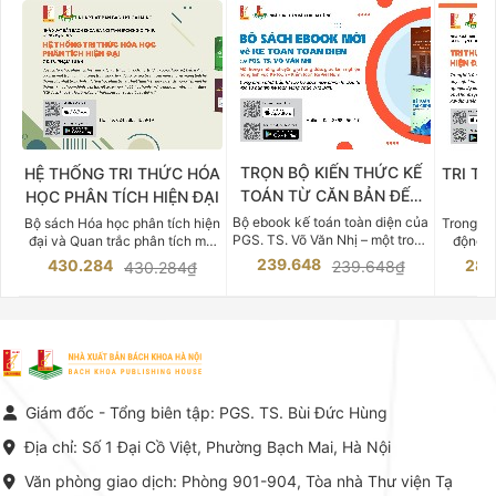
TRỌN BỘ KIẾN THỨC KẾ
HỆ THỐNG TRI THỨC HÓA
TRI TH
TOÁN TỪ CĂN BẢN ĐẾN
HỌC PHÂN TÍCH HIỆN ĐẠI
DO
CHUYÊN SÂU
Bộ ebook kế toán toàn diện của
Bộ sách Hóa học phân tích hiện
Trong bố
PGS. TS. Võ Văn Nhị – một trong
đại và Quan trắc phân tích môi
động v
những chuyên gia hàng đầu,
trường của Cố Giáo sư, Tiến sĩ
việc nắm
239.648
430.284
283
239.648₫
430.284₫
giàu kinh nghiệm trong lĩnh vực
Phạm Luận là một trong những
tế và kỹ 
Kế toán – Kiểm toán tại Việt
công trình khoa học đồ sộ, có
là yếu 
Nam.
giá trị chuyên môn cao và mang
nghiệp.
tính hệ thống bậc nhất trong lĩnh
Kinh t
vực Hóa học phân tích tại Việt
Bách kho
Nam hiện nay. Bộ sách mang
trung v
đến một hệ thống tri thức hoàn
nhất củ
chỉnh từ Lý thuyết cơ sở -> Kỹ
đọc xây 
Giám đốc - Tổng biên tập: PGS. TS. Bùi Đức Hùng
thuật thực hành -> Ứng dụng
vững c
chuyên ngành, được NXB Bách
dụng li
Địa chỉ: Số 1 Đại Cồ Việt, Phường Bạch Mai, Hà Nội
khoa Hà Nội ấn hành cả hai
Đỗ Văn 
phiên bản sách giấy và điện tử.
tín tron
Văn phòng giao dịch: Phòng 901-904, Tòa nhà Thư viện Tạ
lý. Các 