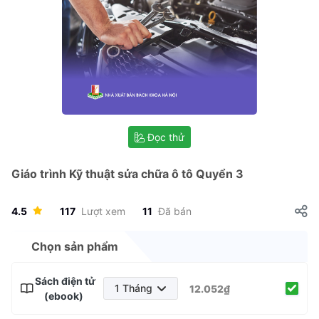
Đọc thử
Giáo trình Kỹ thuật sửa chữa ô tô Quyển 3
4.5
117
Lượt xem
11
Đã bán
Chọn sản phẩm
Sách điện tử
1 Tháng
12.052₫
(ebook)
1 Tháng