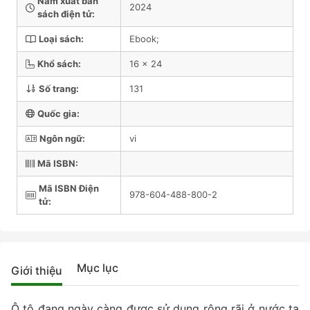
Năm xuất bản
2024
sách điện tử:
Loại sách:
Ebook;
Khổ sách:
16 x 24
Số trang:
131
Quốc gia:
Ngôn ngữ:
vi
Mã ISBN:
Mã ISBN Điện
978-604-488-800-2
tử:
Mục lục
Giới thiệu
Ô tô đang ngày càng được sử dụng rộng rãi ở nước ta