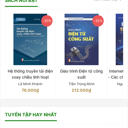
SÁCH NỔI BẬT
-20%
-20%
Hệ thống truyền tải điện
Giáo trình Điện tử công
Internet 
xoay chiều linh hoạt
suất
- Các chứ
Lã Minh Khánh
Trần Trọng Minh
Nguyễ
76.000₫
212.000₫
15
TUYỂN TẬP HAY NHẤT