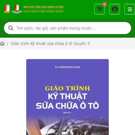
0
Giáo trình Kỹ thuật sửa chữa ô tô Quyển 3