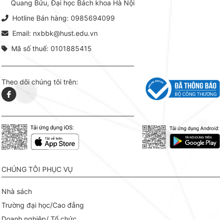
Quang Bửu, Đại học Bách khoa Hà Nội
chỉ là gi
mang t
Hotline Bán hàng: 0985694099
hợp giữ
tài l
Email: nxbbk@hust.edu.vn
Mã số thuế: 0101885415
Theo dõi chúng tôi trên:
CHÚNG TÔI PHỤC VỤ
Nhà sách
Trường đại học/Cao đẳng
Doanh nghiệp/ Tổ chức