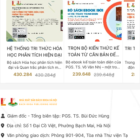
TRỌN BỘ KIẾN THỨC KẾ
HỆ THỐNG TRI THỨC HÓA
TRI TH
TOÁN TỪ CĂN BẢN ĐẾN
HỌC PHÂN TÍCH HIỆN ĐẠI
DO
CHUYÊN SÂU
Bộ ebook kế toán toàn diện của
Bộ sách Hóa học phân tích hiện
Trong bố
PGS. TS. Võ Văn Nhị – một trong
đại và Quan trắc phân tích môi
động v
những chuyên gia hàng đầu,
trường của Cố Giáo sư, Tiến sĩ
việc nắm
239.648
430.284
283
239.648₫
430.284₫
giàu kinh nghiệm trong lĩnh vực
Phạm Luận là một trong những
tế và kỹ 
Kế toán – Kiểm toán tại Việt
công trình khoa học đồ sộ, có
là yếu 
Nam.
giá trị chuyên môn cao và mang
nghiệp.
tính hệ thống bậc nhất trong lĩnh
Kinh t
vực Hóa học phân tích tại Việt
Bách kho
Nam hiện nay. Bộ sách mang
trung v
đến một hệ thống tri thức hoàn
nhất củ
chỉnh từ Lý thuyết cơ sở -> Kỹ
đọc xây 
Giám đốc - Tổng biên tập: PGS. TS. Bùi Đức Hùng
thuật thực hành -> Ứng dụng
vững c
chuyên ngành, được NXB Bách
dụng li
Địa chỉ: Số 1 Đại Cồ Việt, Phường Bạch Mai, Hà Nội
khoa Hà Nội ấn hành cả hai
Đỗ Văn 
phiên bản sách giấy và điện tử.
tín tron
Văn phòng giao dịch: Phòng 901-904, Tòa nhà Thư viện Tạ
lý. Các 