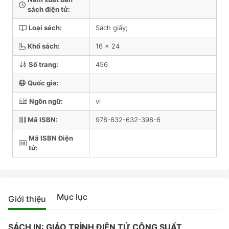
sách điện tử:
Loại sách:
Sách giấy;
Khổ sách:
16 x 24
Số trang:
456
Quốc gia:
Ngôn ngữ:
vi
Mã ISBN:
978-632-632-398-6
Mã ISBN Điện
tử:
Mục lục
Giới thiệu
SÁCH IN: GIÁO TRÌNH ĐIỆN TỬ CÔNG SUẤT