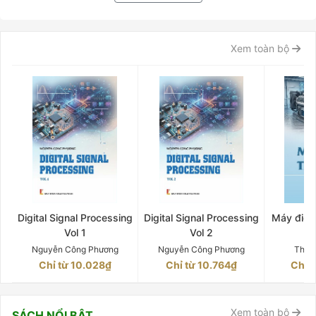
Xem toàn bộ
Digital Signal Processing
Digital Signal Processing
Máy điện 
Vol 1
Vol 2
Q
Nguyễn Công Phương
Nguyễn Công Phương
Thân
Chỉ từ 10.028₫
Chỉ từ 10.764₫
Chỉ 
Xem toàn bộ
SÁCH NỔI BẬT