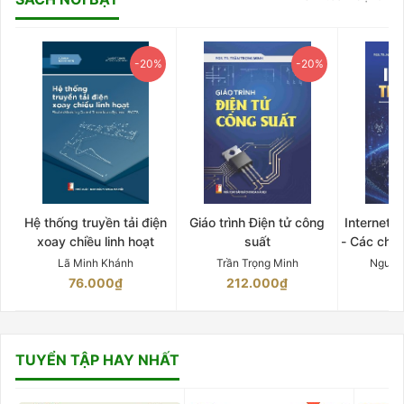
-20%
-20%
Hệ thống truyền tải điện
Giáo trình Điện tử công
Internet 
xoay chiều linh hoạt
suất
- Các chứ
Lã Minh Khánh
Trần Trọng Minh
Nguyễ
76.000₫
212.000₫
15
TUYỂN TẬP HAY NHẤT