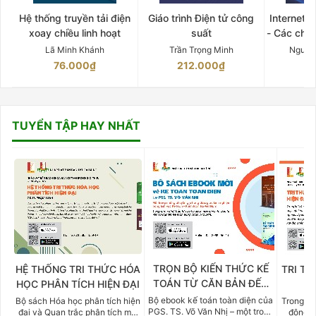
Hệ thống truyền tải điện
Giáo trình Điện tử công
Internet 
xoay chiều linh hoạt
suất
- Các chứ
Lã Minh Khánh
Trần Trọng Minh
Nguyễ
76.000₫
212.000₫
15
TUYỂN TẬP HAY NHẤT
TRỌN BỘ KIẾN THỨC KẾ
HỆ THỐNG TRI THỨC HÓA
TRI TH
TOÁN TỪ CĂN BẢN ĐẾN
HỌC PHÂN TÍCH HIỆN ĐẠI
DO
CHUYÊN SÂU
Bộ ebook kế toán toàn diện của
Bộ sách Hóa học phân tích hiện
Trong bố
PGS. TS. Võ Văn Nhị – một trong
đại và Quan trắc phân tích môi
động v