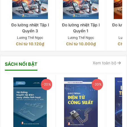
Đo lường nhiệt Tập I
Đo lường nhiệt Tập I
Đo lườn
Quyển 3
Quyển 1
Q
Lương Thế Ngọc
Lương Thế Ngọc
Lươn
Chỉ từ 10.120₫
Chỉ từ 10.000₫
Chỉ 
Xem toàn bộ
SÁCH NỔI BẬT
-20%
-20%