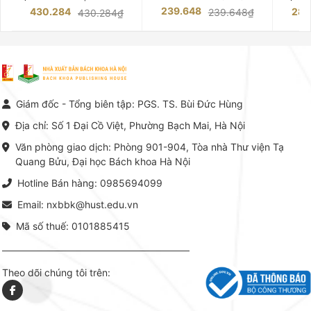
những chuyên gia hàng đầu,
trường của Cố Giáo sư, Tiến sĩ
việc nắm
239.648
430.284
283
239.648₫
430.284₫
giàu kinh nghiệm trong lĩnh vực
Phạm Luận là một trong những
tế và kỹ 
Kế toán – Kiểm toán tại Việt
công trình khoa học đồ sộ, có
là yếu 
Nam.
giá trị chuyên môn cao và mang
nghiệp.
tính hệ thống bậc nhất trong lĩnh
Kinh t
vực Hóa học phân tích tại Việt
Bách kho
Nam hiện nay. Bộ sách mang
trung v
đến một hệ thống tri thức hoàn
nhất củ
chỉnh từ Lý thuyết cơ sở -> Kỹ
đọc xây 
Giám đốc - Tổng biên tập: PGS. TS. Bùi Đức Hùng
thuật thực hành -> Ứng dụng
vững c
chuyên ngành, được NXB Bách
dụng li
Địa chỉ: Số 1 Đại Cồ Việt, Phường Bạch Mai, Hà Nội
khoa Hà Nội ấn hành cả hai
Đỗ Văn 
phiên bản sách giấy và điện tử.
tín tron
Văn phòng giao dịch: Phòng 901-904, Tòa nhà Thư viện Tạ
lý. Các 
Quang Bửu, Đại học Bách khoa Hà Nội
chỉ là gi
mang t
Hotline Bán hàng: 0985694099
hợp giữ
tài l
Email: nxbbk@hust.edu.vn
Mã số thuế: 0101885415
Theo dõi chúng tôi trên: