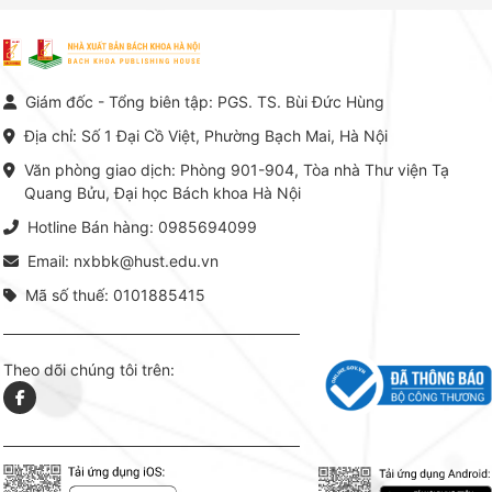
Nam.
giá trị chuyên môn cao và mang
nghiệp.
tính hệ thống bậc nhất trong lĩnh
Kinh t
vực Hóa học phân tích tại Việt
Bách kho
Nam hiện nay. Bộ sách mang
trung v
đến một hệ thống tri thức hoàn
nhất củ
chỉnh từ Lý thuyết cơ sở -> Kỹ
đọc xây 
Giám đốc - Tổng biên tập: PGS. TS. Bùi Đức Hùng
thuật thực hành -> Ứng dụng
vững c
chuyên ngành, được NXB Bách
dụng li
Địa chỉ: Số 1 Đại Cồ Việt, Phường Bạch Mai, Hà Nội
khoa Hà Nội ấn hành cả hai
Đỗ Văn 
phiên bản sách giấy và điện tử.
tín tron
Văn phòng giao dịch: Phòng 901-904, Tòa nhà Thư viện Tạ
lý. Các 
Quang Bửu, Đại học Bách khoa Hà Nội
chỉ là gi
mang t
Hotline Bán hàng: 0985694099
hợp giữ
tài l
Email: nxbbk@hust.edu.vn
Mã số thuế: 0101885415
Theo dõi chúng tôi trên: