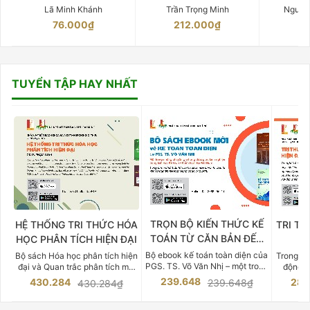
Lã Minh Khánh
Trần Trọng Minh
Nguyễ
76.000₫
212.000₫
15
TUYỂN TẬP HAY NHẤT
TRỌN BỘ KIẾN THỨC KẾ
HỆ THỐNG TRI THỨC HÓA
TRI TH
TOÁN TỪ CĂN BẢN ĐẾN
HỌC PHÂN TÍCH HIỆN ĐẠI
DO
CHUYÊN SÂU
Bộ ebook kế toán toàn diện của
Bộ sách Hóa học phân tích hiện
Trong bố
PGS. TS. Võ Văn Nhị – một trong
đại và Quan trắc phân tích môi
động v
những chuyên gia hàng đầu,
trường của Cố Giáo sư, Tiến sĩ
việc nắm
239.648
430.284
283
239.648₫
430.284₫
giàu kinh nghiệm trong lĩnh vực
Phạm Luận là một trong những
tế và kỹ 
Kế toán – Kiểm toán tại Việt
công trình khoa học đồ sộ, có
là yếu 