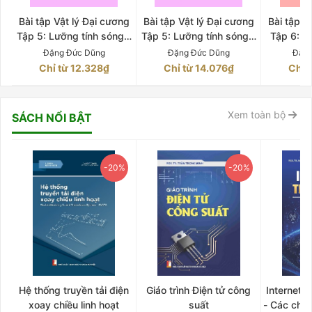
Bài tập Vật lý Đại cương
Bài tập Vật lý Đại cương
Bài tập V
Tập 5: Lưỡng tính sóng –
Tập 5: Lưỡng tính sóng –
Tập 6: C
hạt của ánh sáng (Quyển
hạt của ánh sáng (Quyển
và vật l
Đặng Đức Dũng
Đặng Đức Dũng
Đặng
2)
1)
Chỉ từ 12.328₫
Chỉ từ 14.076₫
Chỉ 
Xem toàn bộ
SÁCH NỔI BẬT
-20%
-20%
Hệ thống truyền tải điện
Giáo trình Điện tử công
Internet 
xoay chiều linh hoạt
suất
- Các chứ