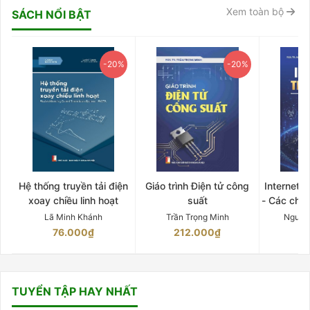
Xem toàn bộ
SÁCH NỔI BẬT
-20%
-20%
Hệ thống truyền tải điện
Giáo trình Điện tử công
Internet 
xoay chiều linh hoạt
suất
- Các chứ
Lã Minh Khánh
Trần Trọng Minh
Nguyễ
76.000₫
212.000₫
15
TUYỂN TẬP HAY NHẤT