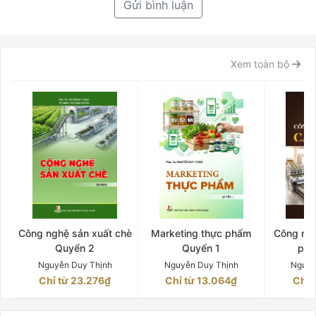
Gửi bình luận
Xem toàn bộ
Công nghệ sản xuất chè
Marketing thực phẩm
Công ngh
Quyển 2
Quyển 1
phê
Nguyễn Duy Thịnh
Nguyễn Duy Thịnh
Nguyễ
Chỉ từ 23.276₫
Chỉ từ 13.064₫
Chỉ 