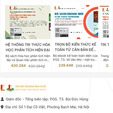
TRỌN BỘ KIẾN THỨC KẾ
HỆ THỐNG TRI THỨC HÓA
TRI TH
TOÁN TỪ CĂN BẢN ĐẾN
HỌC PHÂN TÍCH HIỆN ĐẠI
DO
CHUYÊN SÂU
Bộ ebook kế toán toàn diện của
Bộ sách Hóa học phân tích hiện
Trong bố
PGS. TS. Võ Văn Nhị – một trong
đại và Quan trắc phân tích môi
động v
những chuyên gia hàng đầu,
trường của Cố Giáo sư, Tiến sĩ
việc nắm
239.648
430.284
283
239.648₫
430.284₫
giàu kinh nghiệm trong lĩnh vực
Phạm Luận là một trong những
tế và kỹ 
Kế toán – Kiểm toán tại Việt
công trình khoa học đồ sộ, có
là yếu 
Nam.
giá trị chuyên môn cao và mang
nghiệp.
tính hệ thống bậc nhất trong lĩnh
Kinh t
vực Hóa học phân tích tại Việt
Bách kho
Nam hiện nay. Bộ sách mang
trung v
đến một hệ thống tri thức hoàn
nhất củ
chỉnh từ Lý thuyết cơ sở -> Kỹ
đọc xây 
Giám đốc - Tổng biên tập: PGS. TS. Bùi Đức Hùng
thuật thực hành -> Ứng dụng
vững c
chuyên ngành, được NXB Bách
dụng li
Địa chỉ: Số 1 Đại Cồ Việt, Phường Bạch Mai, Hà Nội
khoa Hà Nội ấn hành cả hai
Đỗ Văn 
phiên bản sách giấy và điện tử.
tín tron