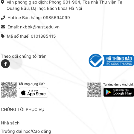
Văn phòng giao dịch: Phòng 901-904, Tòa nhà Thư viện Tạ
lý. Các 
Quang Bửu, Đại học Bách khoa Hà Nội
chỉ là gi
mang t
Hotline Bán hàng: 0985694099
hợp giữ
tài l
Email: nxbbk@hust.edu.vn
Mã số thuế: 0101885415
Theo dõi chúng tôi trên:
CHÚNG TÔI PHỤC VỤ
Nhà sách
Trường đại học/Cao đẳng