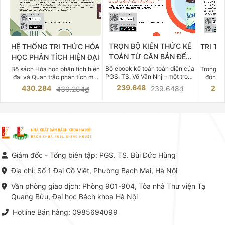
TRỌN BỘ KIẾN THỨC KẾ
HỆ THỐNG TRI THỨC HÓA
TRI TH
TOÁN TỪ CĂN BẢN ĐẾN
HỌC PHÂN TÍCH HIỆN ĐẠI
DO
CHUYÊN SÂU
Bộ ebook kế toán toàn diện của
Bộ sách Hóa học phân tích hiện
Trong bố
PGS. TS. Võ Văn Nhị – một trong
đại và Quan trắc phân tích môi
động v
những chuyên gia hàng đầu,
trường của Cố Giáo sư, Tiến sĩ
việc nắm
239.648
430.284
283
239.648₫
430.284₫
giàu kinh nghiệm trong lĩnh vực
Phạm Luận là một trong những
tế và kỹ 
Kế toán – Kiểm toán tại Việt
công trình khoa học đồ sộ, có
là yếu 
Nam.
giá trị chuyên môn cao và mang
nghiệp.
tính hệ thống bậc nhất trong lĩnh
Kinh t
vực Hóa học phân tích tại Việt
Bách kho
Nam hiện nay. Bộ sách mang
trung v
đến một hệ thống tri thức hoàn
nhất củ
chỉnh từ Lý thuyết cơ sở -> Kỹ
đọc xây 
Giám đốc - Tổng biên tập: PGS. TS. Bùi Đức Hùng
thuật thực hành -> Ứng dụng
vững c
chuyên ngành, được NXB Bách
dụng li
Địa chỉ: Số 1 Đại Cồ Việt, Phường Bạch Mai, Hà Nội
khoa Hà Nội ấn hành cả hai
Đỗ Văn 
phiên bản sách giấy và điện tử.
tín tron
Văn phòng giao dịch: Phòng 901-904, Tòa nhà Thư viện Tạ
lý. Các 
Quang Bửu, Đại học Bách khoa Hà Nội
chỉ là gi
mang t
Hotline Bán hàng: 0985694099
hợp giữ
tài l