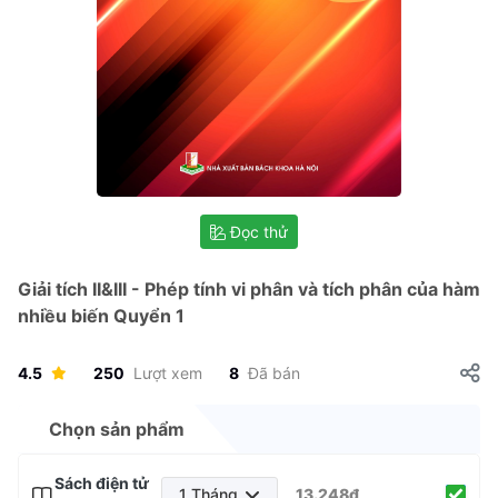
Đọc thử
Giải tích II&III - Phép tính vi phân và tích phân của hàm
nhiều biến Quyển 1
4.5
250
Lượt xem
8
Đã bán
Chọn sản phẩm
Sách điện tử
1 Tháng
13.248₫