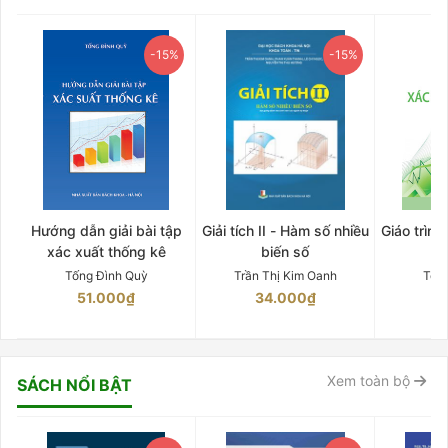
-15%
-15%
Hướng dẫn giải bài tập
Giải tích II - Hàm số nhiều
Giáo trình
xác xuất thống kê
biến số
Tống Đình Quỳ
Trần Thị Kim Oanh
Tốn
51.000₫
34.000₫
5
Xem toàn bộ
SÁCH NỔI BẬT