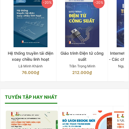
-20%
-20%
Hệ thống truyền tải điện
Giáo trình Điện tử công
Internet 
xoay chiều linh hoạt
suất
- Các chứ
Lã Minh Khánh
Trần Trọng Minh
Nguyễ
76.000₫
212.000₫
15
TUYỂN TẬP HAY NHẤT