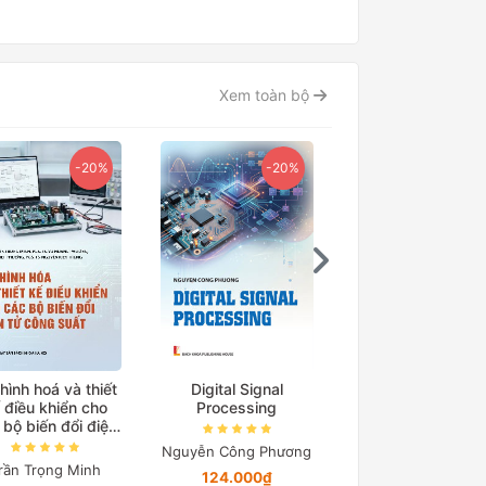
Xem toàn bộ
-20%
-20%
-15
hình hoá và thiết
Digital Signal
Cơ sở truyền độ
 điều khiển cho
Processing
điện
 bộ biến đổi điện
tử công suất
Nguyễn Công Phương
Nguyễn Quang Đị
rần Trọng Minh
124.000₫
194.650₫