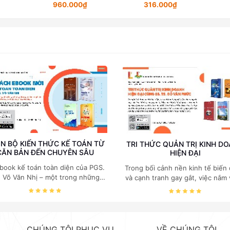
960.000₫
316.000₫
N BỘ KIẾN THỨC KẾ TOÁN TỪ
TRI THỨC QUẢN TRỊ KINH D
CĂN BẢN ĐẾN CHUYÊN SÂU
HIỆN ĐẠI
book kế toán toàn diện của PGS.
Trong bối cảnh nền kinh tế biến
. Võ Văn Nhị – một trong những
và cạnh tranh gay gắt, việc nắm
huyên gia hàng đầu, giàu kinh
các quy luật kinh tế và kỹ năng
ệm trong lĩnh vực Kế toán – Kiểm
trị điều hành là yếu tố sống còn
toán tại Việt Nam.
doanh nghiệp. Bộ ebook của GS
Kinh tế Đỗ Văn Phức do NXB B
khoa Hà Nội phát hành tập trun
CHÚNG TÔI PHỤC VỤ
VỀ CHÚNG TÔI