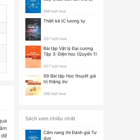
668 lượt mua
Thiết kế IC tương tự
307 lượt mua
Bài tập Vật lý Đại cương
Tập 3: Điện học (Quyển 1)
307 lượt mua
99 Bài tập Học thuyết giá
trị thặng dư
288 lượt mua
Sách xem nhiều nhất
qua
hằm
Cẩm nang thi Đánh giá Tư
 để
duy