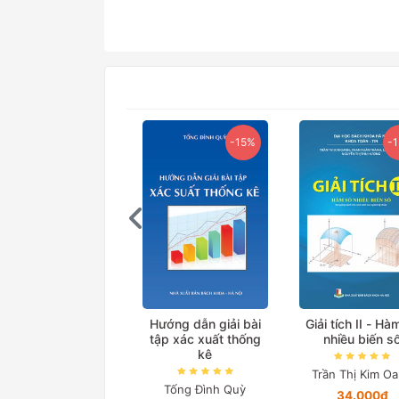
-15%
-
Hướng dẫn giải bài
Giải tích II - Hà
tập xác xuất thống
nhiều biến s
kê
Trần Thị Kim O
Tống Đình Quỳ
34.000₫