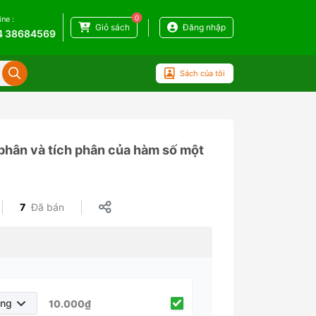
0
ine :
Giỏ sách
Đăng nhập
4 38684569
Sách của tôi
vi phân và tích phân của hàm số một
7
Đã bán
áng
10.000₫