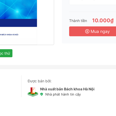
1 T
3 
6 
10.000₫
Thành tiền
3 
Mua ngay
c thử
Được bán bởi:
Nhà xuất bản Bách khoa Hà Nội
Nhà phát hành tin cậy