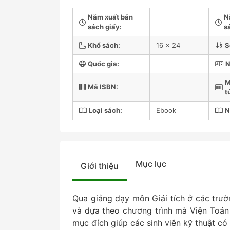
Năm xuất bản
N
sách giấy:
s
Khổ sách:
16 x 24
S
Quốc gia:
N
M
Mã ISBN:
t
Loại sách:
Ebook
N
Mục lục
Giới thiệu
Qua giảng dạy môn Giải tích ở các trườ
và dựa theo chương trình mà Viện Toán –
mục đích giúp các sinh viên kỹ thuật có