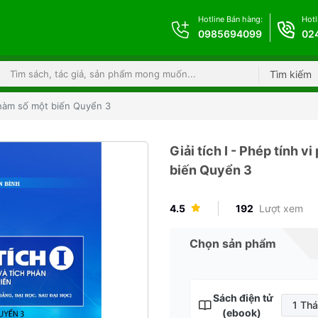
Hotline Bán hàng:
Hotl
0985694099
02
Tìm kiếm
a hàm số một biến Quyển 3
Giải tích I - Phép tính 
biến Quyển 3
4.5
192
Lượt xem
Chọn sản phẩm
Sách điện tử
1 Th
(ebook)