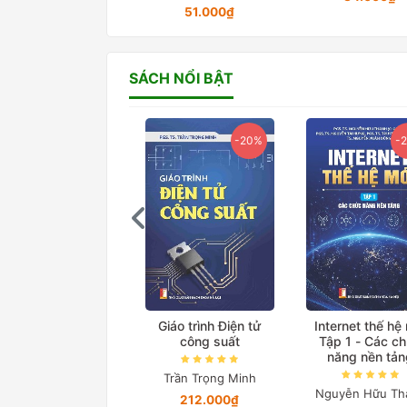
51.000₫
SÁCH NỔI BẬT
-20%
-20%
-
ệ thống truyền tải
Giáo trình Điện tử
Internet thế hệ
iện xoay chiều linh
công suất
Tập 1 - Các c
hoạt
năng nền tản
Trần Trọng Minh
Lã Minh Khánh
Nguyễn Hữu Th
212.000₫