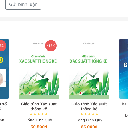
Gửi bình luận
15%
-15%
m số
Giáo trình Xác suất
Giáo trình Xác suất
Bài
ố
thống kê
thống kê
Đ
anh
Tống ĐÌnh Quỳ
Tống ĐÌnh Quỳ
59.500₫
65.000₫