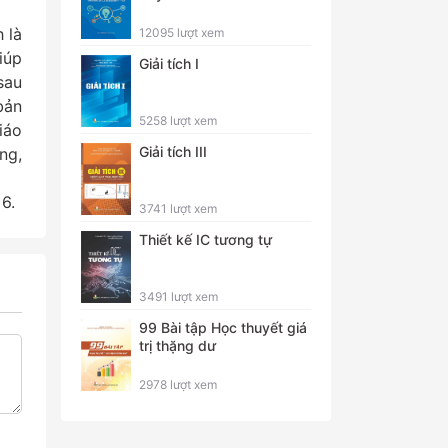
 là
12095 lượt xem
iúp
Giải tích I
sau
bản
5258 lượt xem
iáo
Giải tích III
ng,
 6.
3741 lượt xem
Thiết kế IC tương tự
3491 lượt xem
99 Bài tập Học thuyết giá
trị thặng dư
2978 lượt xem