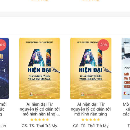
20%
-20%
 mới
AI hiện đại Từ
AI hiện đại Từ
Mô 
hức
nguyên lý cổ điển tới
nguyên lý cổ điển tới
kế
g
mô hình nền tảng
mô hình nền tảng
các
(Bản in màu đặc biệt)
anh
GS. TS. Thái Trà My
GS. TS. Thái Trà My
T