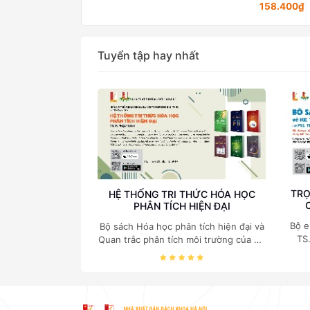
76.000₫
158.400₫
Tuyển tập hay nhất
TRỌ
HỆ THỐNG TRI THỨC HÓA HỌC
PHÂN TÍCH HIỆN ĐẠI
Bộ e
Bộ sách Hóa học phân tích hiện đại và
TS
Quan trắc phân tích môi trường của Cố
c
Giáo sư, Tiến sĩ Phạm Luận là một
nghi
trong những công trình khoa học đồ
sộ, có giá trị chuyên môn cao và mang
tính hệ thống bậc nhất trong lĩnh vực
Hóa học phân tích tại Việt Nam hiện