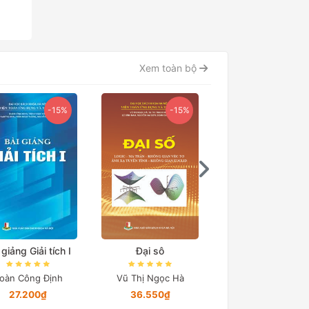
Xem toàn bộ
-15%
-15%
 giảng Giải tích I
Đại sô
Phương pháp tín
Quyển 2
oàn Công Định
Vũ Thị Ngọc Hà
Hà Đăng Toàn
27.200₫
36.550₫
Chỉ từ 11.500₫