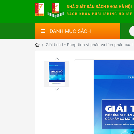
DANH MỤC SÁCH
Giải tích I - Phép tính vi phân và tích phân củ