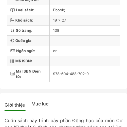
Loại sách:
Ebook;
Khổ sách:
19 x 27
Số trang:
138
Quốc gia:
Ngôn ngữ:
en
Mã ISBN:
Mã ISBN Điện
978-604-488-702-9
tử:
Mục lục
Giới thiệu
Cuốn sách này trình bày phần Động học của môn Cơ