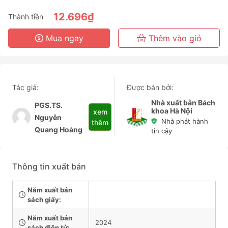
6 Tháng
12.696₫
Thành tiền
3 Năm
Mua ngay
Thêm vào giỏ
Tác giả:
Được bán bởi:
Nhà xuất bản Bách
PGS.TS.
khoa Hà Nội
xem
Nguyễn
Nhà phát hành
thêm
Quang Hoàng
tin cậy
Thông tin xuất bản
Năm xuất bản
sách giấy:
Năm xuất bản
2024
sách điện tử: