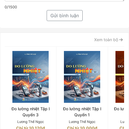
0/1500
Gửi bình luận
Xem toàn bộ
Đo lường nhiệt Tập I
Đo lường nhiệt Tập I
Đo lườn
Quyển 3
Quyển 1
Q
Lương Thế Ngọc
Lương Thế Ngọc
Lươn
Chỉ từ 10.120₫
Chỉ từ 10.000₫
Chỉ 