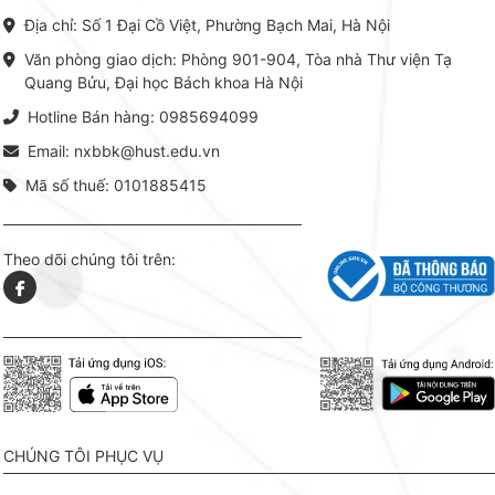
chuyên ngành, được NXB Bách
dụng li
Địa chỉ: Số 1 Đại Cồ Việt, Phường Bạch Mai, Hà Nội
khoa Hà Nội ấn hành cả hai
Đỗ Văn 
phiên bản sách giấy và điện tử.
tín tron
Văn phòng giao dịch: Phòng 901-904, Tòa nhà Thư viện Tạ
lý. Các 
Quang Bửu, Đại học Bách khoa Hà Nội
chỉ là gi
mang t
Hotline Bán hàng: 0985694099
hợp giữ
tài l
Email: nxbbk@hust.edu.vn
Mã số thuế: 0101885415
Theo dõi chúng tôi trên:
CHÚNG TÔI PHỤC VỤ