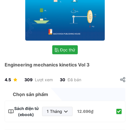
Đọc thử
Engineering mechanics kinetics Vol 3
4.5
309
Lượt xem
30
Đã bán
Chọn sản phẩm
Sách điện tử
1 Tháng
12.696₫
(ebook)
1 Tháng
3 Tháng