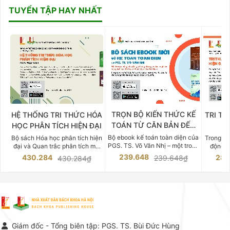
TUYỂN TẬP HAY NHẤT
TRỌN BỘ KIẾN THỨC KẾ
HỆ THỐNG TRI THỨC HÓA
TRI TH
TOÁN TỪ CĂN BẢN ĐẾN
HỌC PHÂN TÍCH HIỆN ĐẠI
DO
CHUYÊN SÂU
Bộ ebook kế toán toàn diện của
Bộ sách Hóa học phân tích hiện
Trong bố
PGS. TS. Võ Văn Nhị – một trong
đại và Quan trắc phân tích môi
động v
những chuyên gia hàng đầu,
trường của Cố Giáo sư, Tiến sĩ
việc nắm
239.648
430.284
283
239.648₫
430.284₫
giàu kinh nghiệm trong lĩnh vực
Phạm Luận là một trong những
tế và kỹ 
Kế toán – Kiểm toán tại Việt
công trình khoa học đồ sộ, có
là yếu 
Nam.
giá trị chuyên môn cao và mang
nghiệp.
tính hệ thống bậc nhất trong lĩnh
Kinh t
vực Hóa học phân tích tại Việt
Bách kho
Nam hiện nay. Bộ sách mang
trung v
đến một hệ thống tri thức hoàn
nhất củ
chỉnh từ Lý thuyết cơ sở -> Kỹ
đọc xây 
Giám đốc - Tổng biên tập: PGS. TS. Bùi Đức Hùng
thuật thực hành -> Ứng dụng
vững c