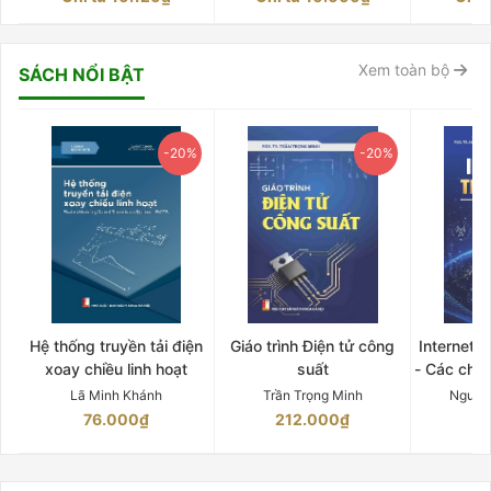
Xem toàn bộ
SÁCH NỔI BẬT
-20%
-20%
Hệ thống truyền tải điện
Giáo trình Điện tử công
Internet 
xoay chiều linh hoạt
suất
- Các chứ
Lã Minh Khánh
Trần Trọng Minh
Nguyễ
76.000₫
212.000₫
15