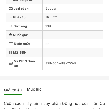
Loại sách:
Ebook;
Khổ sách:
19 x 27
Số trang:
109
Quốc gia:
Ngôn ngữ:
en
Mã ISBN:
Mã ISBN Điện
978-604-488-700-5
tử:
Mục lục
Giới thiệu
Cuốn sách này trình bày phần Động học của môn Cơ