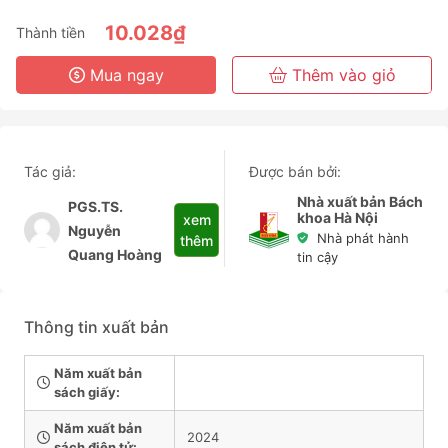
6 Tháng
10.028₫
Thành tiền
3 Năm
Mua ngay
Thêm vào giỏ
Tác giả:
Được bán bởi:
Nhà xuất bản Bách
PGS.TS.
khoa Hà Nội
xem
Nguyễn
Nhà phát hành
thêm
Quang Hoàng
tin cậy
Thông tin xuất bản
Năm xuất bản
sách giấy:
Năm xuất bản
2024
sách điện tử: