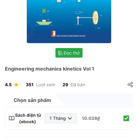
Đọc thử
Engineering mechanics kinetics Vol 1
4.5
351
Lượt xem
29
Đã bán
Chọn sản phẩm
Sách điện tử
1 Tháng
10.028₫
(ebook)
1 Tháng
3 Tháng