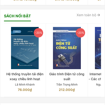
Xem toàn bộ
SÁCH NỔI BẬT
-20%
-20%
Hệ thống truyền tải điện
Giáo trình Điện tử công
Internet 
xoay chiều linh hoạt
suất
- Các chứ
Lã Minh Khánh
Trần Trọng Minh
Nguyễ
76.000₫
212.000₫
15