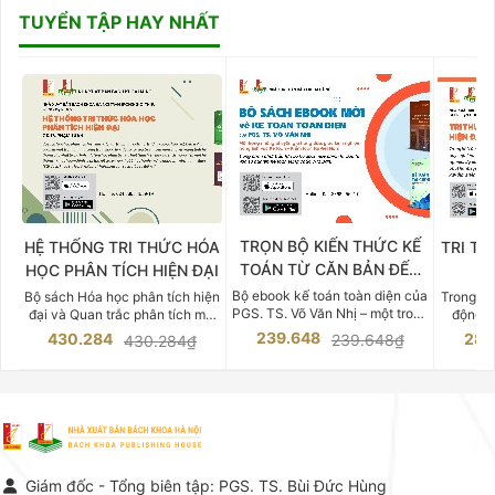
TUYỂN TẬP HAY NHẤT
TRỌN BỘ KIẾN THỨC KẾ
HỆ THỐNG TRI THỨC HÓA
TRI TH
TOÁN TỪ CĂN BẢN ĐẾN
HỌC PHÂN TÍCH HIỆN ĐẠI
DO
CHUYÊN SÂU
Bộ ebook kế toán toàn diện của
Bộ sách Hóa học phân tích hiện
Trong bố
PGS. TS. Võ Văn Nhị – một trong
đại và Quan trắc phân tích môi
động v
những chuyên gia hàng đầu,
trường của Cố Giáo sư, Tiến sĩ
việc nắm
239.648
430.284
283
239.648₫
430.284₫
giàu kinh nghiệm trong lĩnh vực
Phạm Luận là một trong những
tế và kỹ 
Kế toán – Kiểm toán tại Việt
công trình khoa học đồ sộ, có
là yếu 
Nam.
giá trị chuyên môn cao và mang
nghiệp.
tính hệ thống bậc nhất trong lĩnh
Kinh t
vực Hóa học phân tích tại Việt
Bách kho
Nam hiện nay. Bộ sách mang
trung v
đến một hệ thống tri thức hoàn
nhất củ
chỉnh từ Lý thuyết cơ sở -> Kỹ
đọc xây 
Giám đốc - Tổng biên tập: PGS. TS. Bùi Đức Hùng
thuật thực hành -> Ứng dụng
vững c