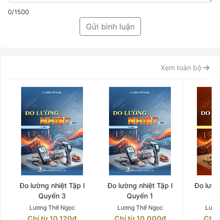
0/1500
Gửi bình luận
Xem toàn bộ
Đo lường nhiệt Tập I
Đo lường nhiệt Tập I
Đo lườn
Quyển 3
Quyển 1
Q
Lương Thế Ngọc
Lương Thế Ngọc
Lươn
Chỉ từ 10.120₫
Chỉ từ 10.000₫
Chỉ 