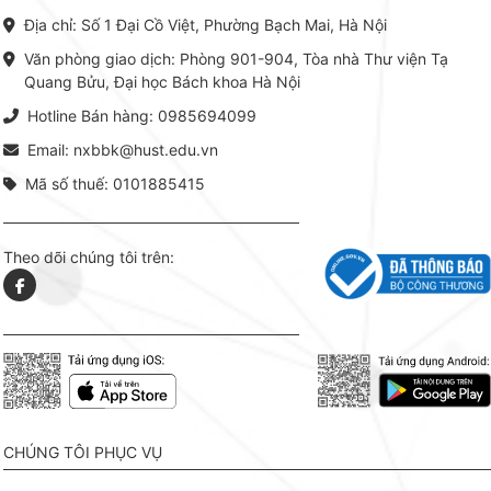
chuyên ngành, được NXB Bách
dụng li
Địa chỉ: Số 1 Đại Cồ Việt, Phường Bạch Mai, Hà Nội
khoa Hà Nội ấn hành cả hai
Đỗ Văn 
phiên bản sách giấy và điện tử.
tín tron
Văn phòng giao dịch: Phòng 901-904, Tòa nhà Thư viện Tạ
lý. Các 
Quang Bửu, Đại học Bách khoa Hà Nội
chỉ là gi
mang t
Hotline Bán hàng: 0985694099
hợp giữ
tài l
Email: nxbbk@hust.edu.vn
Mã số thuế: 0101885415
Theo dõi chúng tôi trên:
CHÚNG TÔI PHỤC VỤ