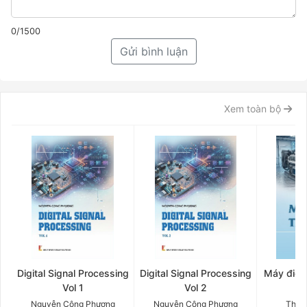
0/1500
Gửi bình luận
Xem toàn bộ
Digital Signal Processing
Digital Signal Processing
Máy điện 
Vol 1
Vol 2
Q
Nguyễn Công Phương
Nguyễn Công Phương
Thân