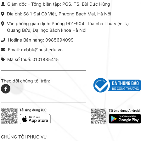
chỉnh từ Lý thuyết cơ sở -> Kỹ
đọc xây 
Giám đốc - Tổng biên tập: PGS. TS. Bùi Đức Hùng
thuật thực hành -> Ứng dụng
vững c
chuyên ngành, được NXB Bách
dụng li
Địa chỉ: Số 1 Đại Cồ Việt, Phường Bạch Mai, Hà Nội
khoa Hà Nội ấn hành cả hai
Đỗ Văn 
phiên bản sách giấy và điện tử.
tín tron
Văn phòng giao dịch: Phòng 901-904, Tòa nhà Thư viện Tạ
lý. Các 
Quang Bửu, Đại học Bách khoa Hà Nội
chỉ là gi
mang t
Hotline Bán hàng: 0985694099
hợp giữ
tài l
Email: nxbbk@hust.edu.vn
Mã số thuế: 0101885415
Theo dõi chúng tôi trên:
CHÚNG TÔI PHỤC VỤ