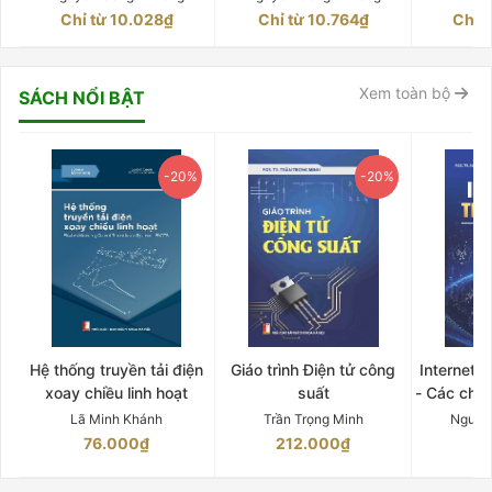
Chỉ từ 10.028₫
Chỉ từ 10.764₫
Chỉ 
Xem toàn bộ
SÁCH NỔI BẬT
-20%
-20%
Hệ thống truyền tải điện
Giáo trình Điện tử công
Internet 
xoay chiều linh hoạt
suất
- Các chứ
Lã Minh Khánh
Trần Trọng Minh
Nguyễ
76.000₫
212.000₫
15