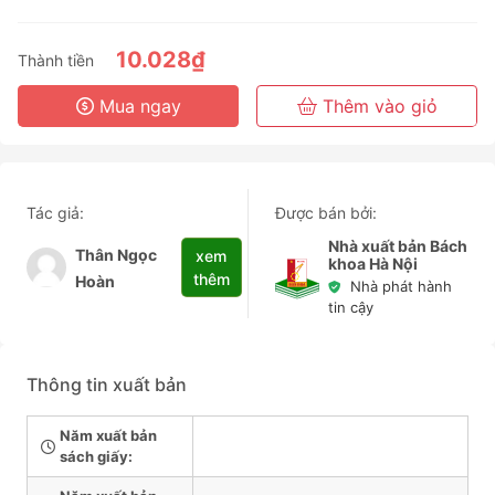
3 Tháng
6 Tháng
10.028₫
Thành tiền
3 Năm
Mua ngay
Thêm vào giỏ
Tác giả:
Được bán bởi:
Nhà xuất bản Bách
Thân Ngọc
xem
khoa Hà Nội
thêm
Hoàn
Nhà phát hành
tin cậy
Thông tin xuất bản
Năm xuất bản
sách giấy: