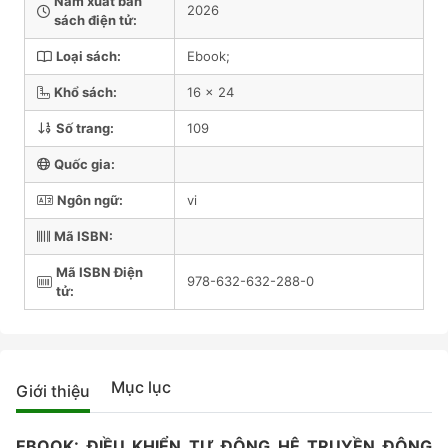
Năm xuất bản
2026
sách điện tử:
Loại sách:
Ebook;
Khổ sách:
16 x 24
Số trang:
109
Quốc gia:
Ngôn ngữ:
vi
Mã ISBN:
Mã ISBN Điện
978-632-632-288-0
tử:
Mục lục
Giới thiệu
EBOOK: ĐIỀU KHIỂN TỰ ĐỘNG HỆ TRUYỀN ĐỘNG