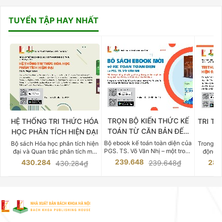
TUYỂN TẬP HAY NHẤT
TRỌN BỘ KIẾN THỨC KẾ
HỆ THỐNG TRI THỨC HÓA
TRI TH
TOÁN TỪ CĂN BẢN ĐẾN
HỌC PHÂN TÍCH HIỆN ĐẠI
DO
CHUYÊN SÂU
Bộ ebook kế toán toàn diện của
Bộ sách Hóa học phân tích hiện
Trong bố
PGS. TS. Võ Văn Nhị – một trong
đại và Quan trắc phân tích môi
động v
những chuyên gia hàng đầu,
trường của Cố Giáo sư, Tiến sĩ
việc nắm
239.648
430.284
283
239.648₫
430.284₫
giàu kinh nghiệm trong lĩnh vực
Phạm Luận là một trong những
tế và kỹ 
Kế toán – Kiểm toán tại Việt
công trình khoa học đồ sộ, có
là yếu 
Nam.
giá trị chuyên môn cao và mang
nghiệp.
tính hệ thống bậc nhất trong lĩnh
Kinh t
vực Hóa học phân tích tại Việt
Bách kho
Nam hiện nay. Bộ sách mang
trung v
đến một hệ thống tri thức hoàn
nhất củ