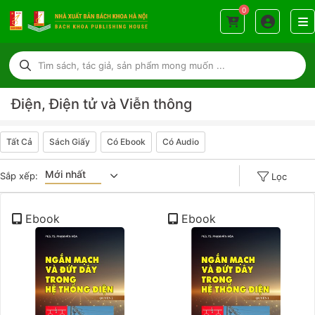
0
Điện, Điện tử và Viễn thông
Tất Cả
Sách Giấy
Có Ebook
Có Audio
Mới nhất
Sắp xếp:
Lọc
Giá tăng đần
Ebook
Ebook
Giá thấp đần
Năm xuất bản
Mới nhất