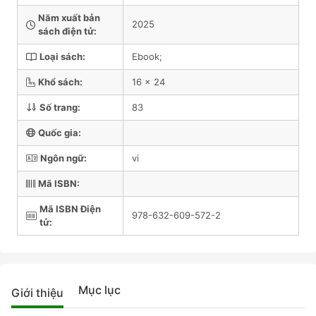
Năm xuất bản
2025
sách điện tử:
Loại sách:
Ebook;
Khổ sách:
16 x 24
Số trang:
83
Quốc gia:
Ngôn ngữ:
vi
Mã ISBN:
Mã ISBN Điện
978-632-609-572-2
tử:
Mục lục
Giới thiệu