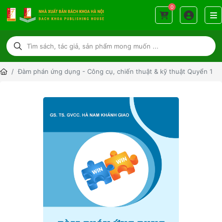
0
Đàm phán ứng dụng - Công cụ, chiến thuật & kỹ thuật Quyển 1