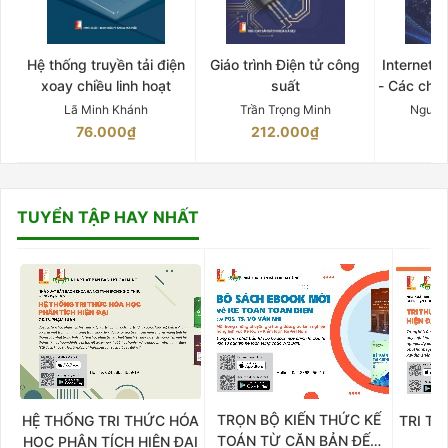
Hệ thống truyền tải điện
Giáo trình Điện tử công
Internet 
xoay chiều linh hoạt
suất
- Các chứ
Lã Minh Khánh
Trần Trọng Minh
Nguyễ
76.000₫
212.000₫
15
TUYỂN TẬP HAY NHẤT
TRỌN BỘ KIẾN THỨC KẾ
HỆ THỐNG TRI THỨC HÓA
TRI TH
TOÁN TỪ CĂN BẢN ĐẾN
HỌC PHÂN TÍCH HIỆN ĐẠI
DO