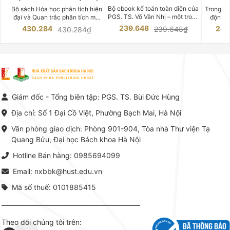
CHUYÊN SÂU
Bộ ebook kế toán toàn diện của
Bộ sách Hóa học phân tích hiện
Trong bố
PGS. TS. Võ Văn Nhị – một trong
đại và Quan trắc phân tích môi
động v
những chuyên gia hàng đầu,
trường của Cố Giáo sư, Tiến sĩ
việc nắm
239.648
430.284
283
239.648₫
430.284₫
giàu kinh nghiệm trong lĩnh vực
Phạm Luận là một trong những
tế và kỹ 
Kế toán – Kiểm toán tại Việt
công trình khoa học đồ sộ, có
là yếu 
Nam.
giá trị chuyên môn cao và mang
nghiệp.
tính hệ thống bậc nhất trong lĩnh
Kinh t
vực Hóa học phân tích tại Việt
Bách kho
Nam hiện nay. Bộ sách mang
trung v
đến một hệ thống tri thức hoàn
nhất củ
chỉnh từ Lý thuyết cơ sở -> Kỹ
đọc xây 
Giám đốc - Tổng biên tập: PGS. TS. Bùi Đức Hùng
thuật thực hành -> Ứng dụng
vững c
chuyên ngành, được NXB Bách
dụng li
Địa chỉ: Số 1 Đại Cồ Việt, Phường Bạch Mai, Hà Nội
khoa Hà Nội ấn hành cả hai
Đỗ Văn 
phiên bản sách giấy và điện tử.
tín tron
Văn phòng giao dịch: Phòng 901-904, Tòa nhà Thư viện Tạ
lý. Các 
Quang Bửu, Đại học Bách khoa Hà Nội
chỉ là gi
mang t
Hotline Bán hàng: 0985694099
hợp giữ
tài l
Email: nxbbk@hust.edu.vn
Mã số thuế: 0101885415
Theo dõi chúng tôi trên: