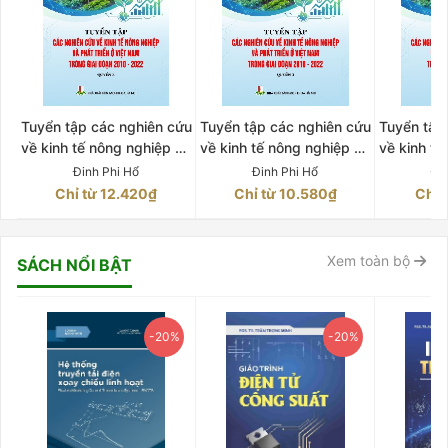
Tuyển tập các nghiên cứu
Tuyển tập các nghiên cứu
Tuyển tập
về kinh tế nông nghiệp và
về kinh tế nông nghiệp và
về kinh tế
phát triển ở Việt Nam
phát triển ở Việt Nam
phát tri
Đinh Phi Hổ
Đinh Phi Hổ
Đi
trong giai đoạn 2010-
trong giai đoạn 2010-
trong gi
Chỉ từ 12.420₫
Chỉ từ 10.580₫
Chỉ 
2022 Quyển 2
2022 Quyển 3
202
Xem toàn bộ
SÁCH NỔI BẬT
-20%
-20%