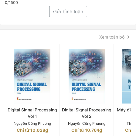
0/1500
Gửi bình luận
Xem toàn bộ
Digital Signal Processing
Digital Signal Processing
Máy điện 
Vol 1
Vol 2
Q
Nguyễn Công Phương
Nguyễn Công Phương
Thân
Chỉ từ 10.028₫
Chỉ từ 10.764₫
Chỉ 