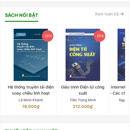
Xem toàn bộ
SÁCH NỔI BẬT
-20%
-20%
Hệ thống truyền tải điện
Giáo trình Điện tử công
Internet 
xoay chiều linh hoạt
suất
- Các chứ
Lã Minh Khánh
Trần Trọng Minh
Nguyễ
76.000₫
212.000₫
15