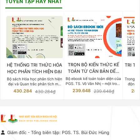
TUYỂN TẬP HAY NHẤT
TRỌN BỘ KIẾN THỨC KẾ
HỆ THỐNG TRI THỨC HÓA
TRI TH
TOÁN TỪ CĂN BẢN ĐẾN
HỌC PHÂN TÍCH HIỆN ĐẠI
DO
CHUYÊN SÂU
Bộ ebook kế toán toàn diện của
Bộ sách Hóa học phân tích hiện
Trong bố
PGS. TS. Võ Văn Nhị – một trong
đại và Quan trắc phân tích môi
động v
những chuyên gia hàng đầu,
trường của Cố Giáo sư, Tiến sĩ
việc nắm
239.648
430.284
283
239.648₫
430.284₫
giàu kinh nghiệm trong lĩnh vực
Phạm Luận là một trong những
tế và kỹ 
Kế toán – Kiểm toán tại Việt
công trình khoa học đồ sộ, có
là yếu 
Nam.
giá trị chuyên môn cao và mang
nghiệp.
tính hệ thống bậc nhất trong lĩnh
Kinh t
vực Hóa học phân tích tại Việt
Bách kho
Nam hiện nay. Bộ sách mang
trung v
đến một hệ thống tri thức hoàn
nhất củ
chỉnh từ Lý thuyết cơ sở -> Kỹ
đọc xây 
Giám đốc - Tổng biên tập: PGS. TS. Bùi Đức Hùng
thuật thực hành -> Ứng dụng
vững c
chuyên ngành, được NXB Bách
dụng li