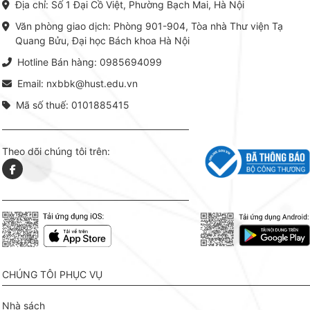
Địa chỉ: Số 1 Đại Cồ Việt, Phường Bạch Mai, Hà Nội
khoa Hà Nội ấn hành cả hai
Đỗ Văn 
phiên bản sách giấy và điện tử.
tín tron
Văn phòng giao dịch: Phòng 901-904, Tòa nhà Thư viện Tạ
lý. Các 
Quang Bửu, Đại học Bách khoa Hà Nội
chỉ là gi
mang t
Hotline Bán hàng: 0985694099
hợp giữ
tài l
Email: nxbbk@hust.edu.vn
Mã số thuế: 0101885415
Theo dõi chúng tôi trên:
CHÚNG TÔI PHỤC VỤ
Nhà sách