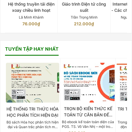
Hệ thống truyền tải điện
Giáo trình Điện tử công
Internet 
xoay chiều linh hoạt
suất
- Các chứ
Lã Minh Khánh
Trần Trọng Minh
Nguyễ
76.000₫
212.000₫
15
TUYỂN TẬP HAY NHẤT
TRỌN BỘ KIẾN THỨC KẾ
HỆ THỐNG TRI THỨC HÓA
TRI TH
TOÁN TỪ CĂN BẢN ĐẾN
HỌC PHÂN TÍCH HIỆN ĐẠI
DO
CHUYÊN SÂU
Bộ ebook kế toán toàn diện của
Bộ sách Hóa học phân tích hiện
Trong bố
PGS. TS. Võ Văn Nhị – một trong
đại và Quan trắc phân tích môi
động v
những chuyên gia hàng đầu,
trường của Cố Giáo sư, Tiến sĩ
việc nắm