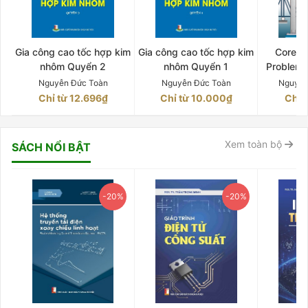
Gia công cao tốc hợp kim
Gia công cao tốc hợp kim
Core C
nhôm Quyển 2
nhôm Quyển 1
Problem
OF MAT
Nguyễn Đức Toàn
Nguyễn Đức Toàn
Nguyễn
Chỉ từ 12.696₫
Chỉ từ 10.000₫
Chỉ 
Xem toàn bộ
SÁCH NỔI BẬT
-20%
-20%