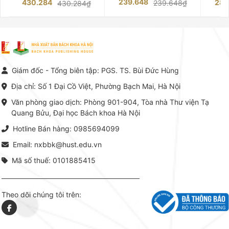
239.648
430.284
283
239.648₫
430.284₫
giàu kinh nghiệm trong lĩnh vực
Phạm Luận là một trong những
tế và kỹ 
Kế toán – Kiểm toán tại Việt
công trình khoa học đồ sộ, có
là yếu 
Nam.
giá trị chuyên môn cao và mang
nghiệp.
tính hệ thống bậc nhất trong lĩnh
Kinh t
vực Hóa học phân tích tại Việt
Bách kho
Nam hiện nay. Bộ sách mang
trung v
đến một hệ thống tri thức hoàn
nhất củ
chỉnh từ Lý thuyết cơ sở -> Kỹ
đọc xây 
Giám đốc - Tổng biên tập: PGS. TS. Bùi Đức Hùng
thuật thực hành -> Ứng dụng
vững c
chuyên ngành, được NXB Bách
dụng li
Địa chỉ: Số 1 Đại Cồ Việt, Phường Bạch Mai, Hà Nội
khoa Hà Nội ấn hành cả hai
Đỗ Văn 
phiên bản sách giấy và điện tử.
tín tron
Văn phòng giao dịch: Phòng 901-904, Tòa nhà Thư viện Tạ
lý. Các 
Quang Bửu, Đại học Bách khoa Hà Nội
chỉ là gi
mang t
Hotline Bán hàng: 0985694099
hợp giữ
tài l
Email: nxbbk@hust.edu.vn
Mã số thuế: 0101885415
Theo dõi chúng tôi trên: