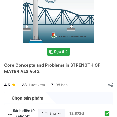
Đọc thử
Core Concepts and Problems in STRENGTH OF
MATERIALS Vol 2
4.5
28
Lượt xem
7
Đã bán
Chọn sản phẩm
Sách điện tử
1 Tháng
12.972₫
(ebook)