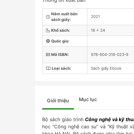
Thông tin xuất bản
Năm xuất bản
2021
sách giấy:
Khổ sách:
16 x 24
Quốc gia:
Mã ISBN:
978-604-316-023-9
Loại sách:
Sách giấy Ebook
Mục lục
Giới thiệu
Bộ sách giáo trình
Công nghệ và kỹ thuậ
học “Công nghệ cao su” và “Kỹ thuật v
khoa Hà Nội. Bộ sách được chia làm hai