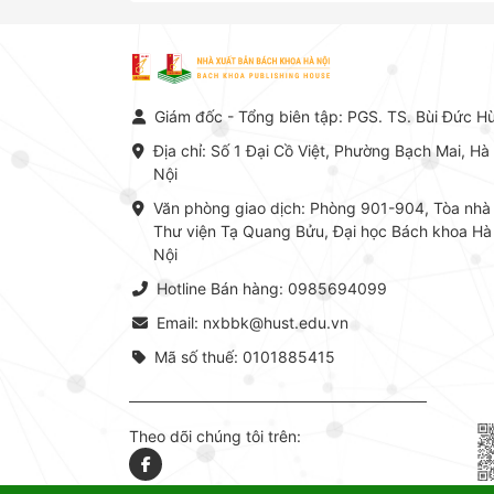
sộ, có giá trị chuyên môn cao và mang
tính hệ thống bậc nhất trong lĩnh vực
Hóa học phân tích tại Việt Nam hiện
nay. Bộ sách mang đến một hệ thống
tri thức hoàn chỉnh từ Lý thuyết cơ sở
Giám đốc - Tổng biên tập: PGS. TS. Bùi Đức H
-> Kỹ thuật thực hành -> Ứng dụng
chuyên ngành, được NXB Bách khoa
Địa chỉ: Số 1 Đại Cồ Việt, Phường Bạch Mai, Hà
Hà Nội ấn hành cả hai phiên bản sách
Nội
giấy và điện tử.
Văn phòng giao dịch: Phòng 901-904, Tòa nhà
Thư viện Tạ Quang Bửu, Đại học Bách khoa Hà
Nội
Hotline Bán hàng: 0985694099
Email: nxbbk@hust.edu.vn
Mã số thuế: 0101885415
Theo dõi chúng tôi trên: