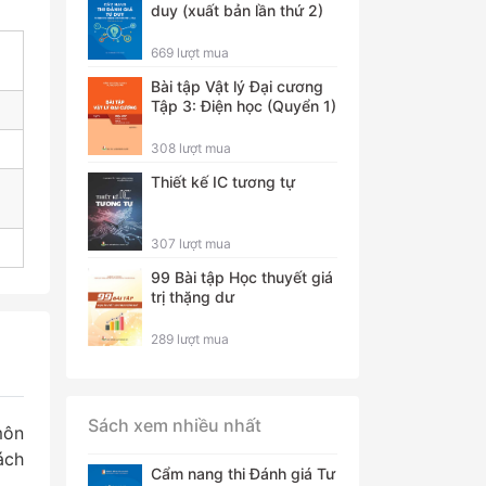
duy (xuất bản lần thứ 2)
669 lượt mua
Bài tập Vật lý Đại cương
Tập 3: Điện học (Quyển 1)
308 lượt mua
Thiết kế IC tương tự
307 lượt mua
99 Bài tập Học thuyết giá
trị thặng dư
289 lượt mua
Sách xem nhiều nhất
môn
ách
Cẩm nang thi Đánh giá Tư