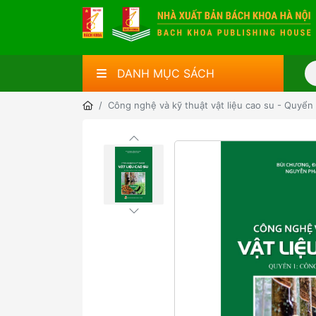
DANH MỤC SÁCH
Công nghệ và kỹ thuật vật liệu cao su - Quyển 