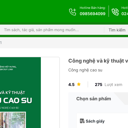
Hotline Bán hàng:
Hotl
0985694099
02
Tìm kiếm
1
Công nghệ và kỹ thuật v
Công nghệ cao su
4.5
275
Lượt xem
Chọn sản phẩm
Sách giấy