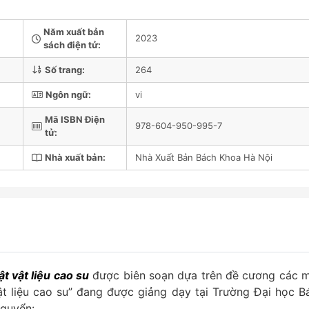
Năm xuất bản
2023
sách điện tử:
Số trang:
264
Ngôn ngữ:
vi
Mã ISBN Điện
978-604-950-995-7
tử:
Nhà xuất bản:
Nhà Xuất Bản Bách Khoa Hà Nội
t vật liệu cao su
được biên soạn dựa trên đề cương các 
ật liệu cao su” đang được giảng dạy tại Trường Đại học B
 quyển: