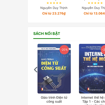
Nguyễn Duy Thịnh
Nguyễn Duy Th
Chỉ từ 23.276₫
Chỉ từ 13.06
SÁCH NỔI BẬT
-20%
-20%
-
ệ thống truyền tải
Giáo trình Điện tử
Internet thế hệ
iện xoay chiều linh
công suất
Tập 1 - Các c