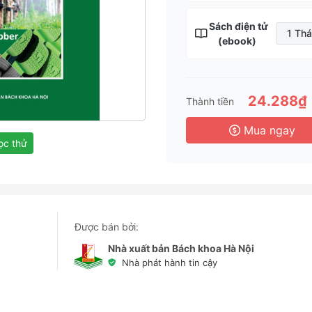
Sách điện tử
1 Th
(ebook)
1 T
3 
6 
24.288₫
Thành tiền
3 
Mua ngay
c thử
Được bán bởi:
Nhà xuất bản Bách khoa Hà Nội
Nhà phát hành tin cậy