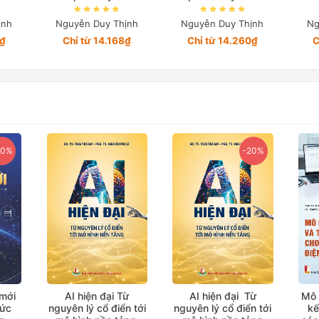
ịnh
Nguyễn Duy Thịnh
Nguyễn Duy Thịnh
Ng
4₫
Chỉ từ 14.168₫
Chỉ từ 14.260₫
C
20%
-20%
 mới
AI hiện đại Từ
AI hiện đại Từ
Mô 
hức
nguyên lý cổ điển tới
nguyên lý cổ điển tới
kế