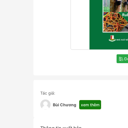
Đọ
Tác giả:
xem thêm
Bùi Chương