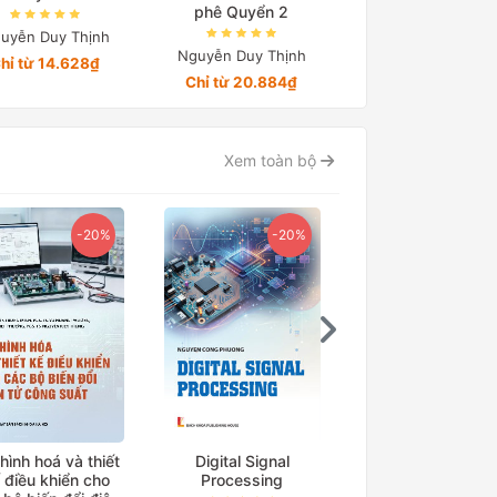
phê Quyển 2
uyễn Duy Thịnh
Nguyễn Duy Thịn
Nguyễn Duy Thịnh
hỉ từ 14.628₫
Chỉ từ 11.040₫
Chỉ từ 20.884₫
Xem toàn bộ
-20%
-20%
-15
hình hoá và thiết
Digital Signal
Cơ sở truyền độ
 điều khiển cho
Processing
điện