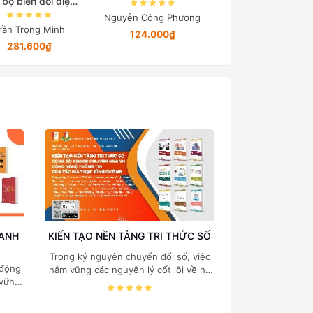
 bộ biến đổi điện
tử công suất
Nguyễn Công Phương
Nguyễn Quang Đị
rần Trọng Minh
124.000₫
194.650₫
281.600₫
OANH
KIẾN TẠO NỀN TẢNG TRI THỨC SỐ
Trong kỷ nguyên chuyển đổi số, việc
 động
nắm vững các nguyên lý cốt lõi về hệ
 vững
thống thông tin, cấu trúc dữ liệu, cơ
 quản
sở dữ liệu và quản trị hệ thống là "chìa
 của
khóa vàng" đối với mọi sinh viên và