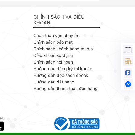
. TS.
chuyên gia công nghệ thông tin.
ách
Nhằm mang đến nguồn tài liệu chuẩn
g vào
mực và chuyên sâu, Nhà xuất bản
CHÍNH SÁCH VÀ ĐIỀU
 trị,
Bách khoa phát hành bộ ebook
KHOẢN
ng lý
chuyên ngành của tác giả Thạc Bình
 ứng
Cường – một giảng viên giàu kinh
Cách thức vận chuyển
ỗ Văn
nghiệm với cách tiếp cận khoa học,
Chính sách bảo mật
ngành
thực tiễn.
Chính sách khách hàng mua sỉ
m của
Điều khoản sử dụng
huyết
, kết
Chính sách hồi hoàn
 liệu
Hướng dẫn đăng ký tài khoản
Hướng dẫn đọc sách ebook
Hướng dẫn đặt hàng
Hướng dẫn thanh toán đơn hàng