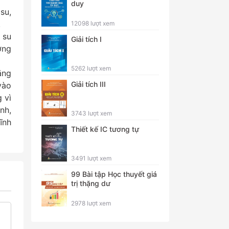
duy
su,
.
12098 lượt xem
 su
Giải tích I
ơng
5262 lượt xem
ăng
Giải tích III
vào
 vì
nh,
3743 lượt xem
ĩnh
Thiết kế IC tương tự
3491 lượt xem
99 Bài tập Học thuyết giá
trị thặng dư
2978 lượt xem