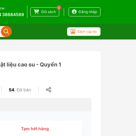
0
ine :
Giỏ sách
Đăng nhập
4 38684569
Sách của tôi
ật liệu cao su - Quyển 1
54
Đã bán
Tạm hết hàng