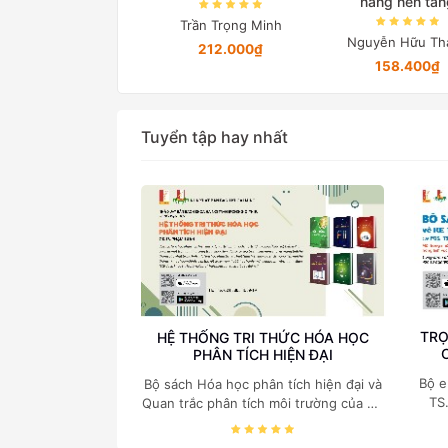
hoạt
năng nền tản
Trần Trọng Minh
Lã Minh Khánh
Nguyễn Hữu Th
212.000₫
76.000₫
158.400₫
Tuyển tập hay nhất
TRỌ
HỆ THỐNG TRI THỨC HÓA HỌC
PHÂN TÍCH HIỆN ĐẠI
Bộ e
Bộ sách Hóa học phân tích hiện đại và
TS
Quan trắc phân tích môi trường của Cố
c
Giáo sư, Tiến sĩ Phạm Luận là một
nghi
trong những công trình khoa học đồ