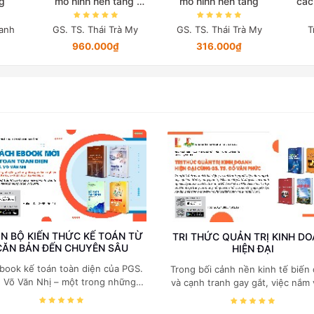
g
mô hình nền tảng
mô hình nền tảng
các
(Bản in màu đặc biệt)
anh
GS. TS. Thái Trà My
GS. TS. Thái Trà My
T
960.000₫
316.000₫
N BỘ KIẾN THỨC KẾ TOÁN TỪ
TRI THỨC QUẢN TRỊ KINH D
CĂN BẢN ĐẾN CHUYÊN SÂU
HIỆN ĐẠI
book kế toán toàn diện của PGS.
Trong bối cảnh nền kinh tế biến
. Võ Văn Nhị – một trong những
và cạnh tranh gay gắt, việc nắm
huyên gia hàng đầu, giàu kinh
các quy luật kinh tế và kỹ năng
ệm trong lĩnh vực Kế toán – Kiểm
trị điều hành là yếu tố sống còn