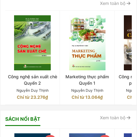
Xem toàn bộ
Công nghệ sản xuất chè
Marketing thực phẩm
Công ngh
Quyển 2
Quyển 1
phê
Nguyễn Duy Thịnh
Nguyễn Duy Thịnh
Nguyễ
Chỉ từ 23.276₫
Chỉ từ 13.064₫
Chỉ 
Xem toàn bộ
SÁCH NỔI BẬT