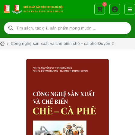
0
Công nghệ sản xuất và chế biến chè - cà phê Quyển 2