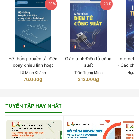
-20%
-20%
Hệ thống truyền tải điện
Giáo trình Điện tử công
Internet 
xoay chiều linh hoạt
suất
- Các chứ
Lã Minh Khánh
Trần Trọng Minh
Nguyễ
76.000₫
212.000₫
15
TUYỂN TẬP HAY NHẤT