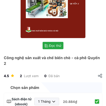
Đọc thử
Công nghệ sản xuất và chế biến chè - cà phê Quyển
2
4.5
2
Lượt xem
0
Đã bán
Chọn sản phẩm
Sách điện tử
1 Tháng
20.884₫
(ebook)