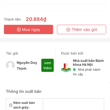
1 Tháng
3 Tháng
6 Tháng
20.884₫
Thành tiền
3 Năm
Mua ngay
Thêm vào giỏ
Tác giả:
Được bán bởi:
Nhà xuất bản Bách
Nguyễn Duy
xem
khoa Hà Nội
thêm
Thịnh
Nhà phát hành
tin cậy
Thông tin xuất bản
Năm xuất bản
sách giấy: