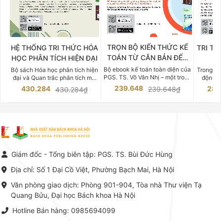
TRỌN BỘ KIẾN THỨC KẾ
HỆ THỐNG TRI THỨC HÓA
TRI TH
TOÁN TỪ CĂN BẢN ĐẾN
HỌC PHÂN TÍCH HIỆN ĐẠI
DO
CHUYÊN SÂU
Bộ ebook kế toán toàn diện của
Bộ sách Hóa học phân tích hiện
Trong bố
PGS. TS. Võ Văn Nhị – một trong
đại và Quan trắc phân tích môi
động v
những chuyên gia hàng đầu,
trường của Cố Giáo sư, Tiến sĩ
việc nắm
239.648
430.284
283
239.648₫
430.284₫
giàu kinh nghiệm trong lĩnh vực
Phạm Luận là một trong những
tế và kỹ 
Kế toán – Kiểm toán tại Việt
công trình khoa học đồ sộ, có
là yếu 
Nam.
giá trị chuyên môn cao và mang
nghiệp.
tính hệ thống bậc nhất trong lĩnh
Kinh t
vực Hóa học phân tích tại Việt
Bách kho
Nam hiện nay. Bộ sách mang
trung v
đến một hệ thống tri thức hoàn
nhất củ
chỉnh từ Lý thuyết cơ sở -> Kỹ
đọc xây 
Giám đốc - Tổng biên tập: PGS. TS. Bùi Đức Hùng
thuật thực hành -> Ứng dụng
vững c
chuyên ngành, được NXB Bách
dụng li
Địa chỉ: Số 1 Đại Cồ Việt, Phường Bạch Mai, Hà Nội
khoa Hà Nội ấn hành cả hai
Đỗ Văn 
phiên bản sách giấy và điện tử.
tín tron
Văn phòng giao dịch: Phòng 901-904, Tòa nhà Thư viện Tạ
lý. Các 
Quang Bửu, Đại học Bách khoa Hà Nội
chỉ là gi
mang t
Hotline Bán hàng: 0985694099
hợp giữ
tài l