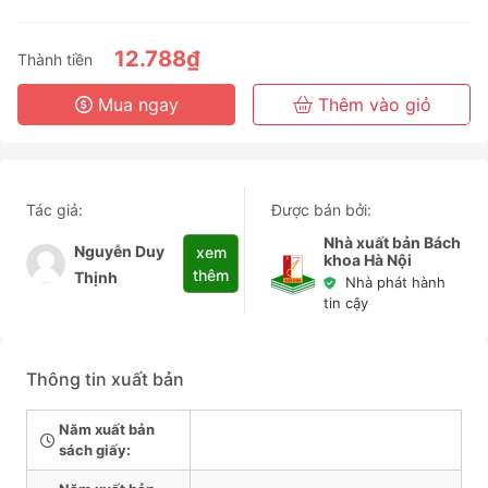
3 Tháng
6 Tháng
12.788₫
Thành tiền
3 Năm
Mua ngay
Thêm vào giỏ
Tác giả:
Được bán bởi:
Nhà xuất bản Bách
Nguyễn Duy
xem
khoa Hà Nội
thêm
Thịnh
Nhà phát hành
tin cậy
Thông tin xuất bản
Năm xuất bản
sách giấy: