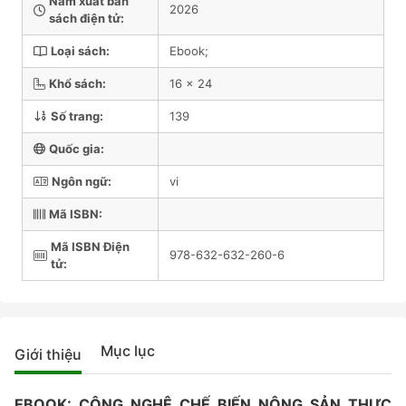
Năm xuất bản
2026
sách điện tử:
Loại sách:
Ebook;
Khổ sách:
16 x 24
Số trang:
139
Quốc gia:
Ngôn ngữ:
vi
Mã ISBN:
Mã ISBN Điện
978-632-632-260-6
tử:
Mục lục
Giới thiệu
EBOOK: CÔNG NGHỆ CHẾ BIẾN NÔNG SẢN THỰC