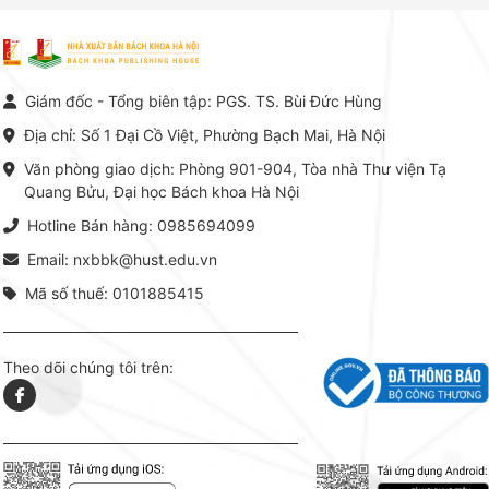
Nam.
giá trị chuyên môn cao và mang
nghiệp.
tính hệ thống bậc nhất trong lĩnh
Kinh t
vực Hóa học phân tích tại Việt
Bách kho
Nam hiện nay. Bộ sách mang
trung v
đến một hệ thống tri thức hoàn
nhất củ
chỉnh từ Lý thuyết cơ sở -> Kỹ
đọc xây 
Giám đốc - Tổng biên tập: PGS. TS. Bùi Đức Hùng
thuật thực hành -> Ứng dụng
vững c
chuyên ngành, được NXB Bách
dụng li
Địa chỉ: Số 1 Đại Cồ Việt, Phường Bạch Mai, Hà Nội
khoa Hà Nội ấn hành cả hai
Đỗ Văn 
phiên bản sách giấy và điện tử.
tín tron
Văn phòng giao dịch: Phòng 901-904, Tòa nhà Thư viện Tạ
lý. Các 
Quang Bửu, Đại học Bách khoa Hà Nội
chỉ là gi
mang t
Hotline Bán hàng: 0985694099
hợp giữ
tài l
Email: nxbbk@hust.edu.vn
Mã số thuế: 0101885415
Theo dõi chúng tôi trên: