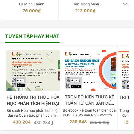
Lã Minh Khánh
Trần Trọng Minh
Nguyễ
76.000₫
212.000₫
15
TUYỂN TẬP HAY NHẤT
TRỌN BỘ KIẾN THỨC KẾ
HỆ THỐNG TRI THỨC HÓA
TRI TH
TOÁN TỪ CĂN BẢN ĐẾN
HỌC PHÂN TÍCH HIỆN ĐẠI
DO
CHUYÊN SÂU
Bộ ebook kế toán toàn diện của
Bộ sách Hóa học phân tích hiện
Trong bố
PGS. TS. Võ Văn Nhị – một trong
đại và Quan trắc phân tích môi
động v
những chuyên gia hàng đầu,
trường của Cố Giáo sư, Tiến sĩ
việc nắm
239.648
430.284
283
239.648₫
430.284₫
giàu kinh nghiệm trong lĩnh vực
Phạm Luận là một trong những
tế và kỹ 
Kế toán – Kiểm toán tại Việt
công trình khoa học đồ sộ, có
là yếu 