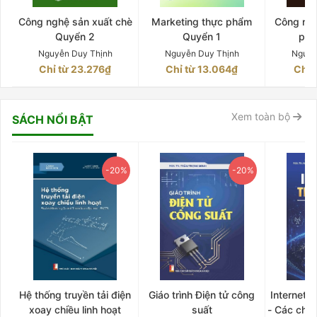
Công nghệ sản xuất chè
Marketing thực phẩm
Công ngh
Quyển 2
Quyển 1
phê
Nguyễn Duy Thịnh
Nguyễn Duy Thịnh
Nguyễ
Chỉ từ 23.276₫
Chỉ từ 13.064₫
Chỉ 
Xem toàn bộ
SÁCH NỔI BẬT
-20%
-20%
Hệ thống truyền tải điện
Giáo trình Điện tử công
Internet 
xoay chiều linh hoạt
suất
- Các chứ