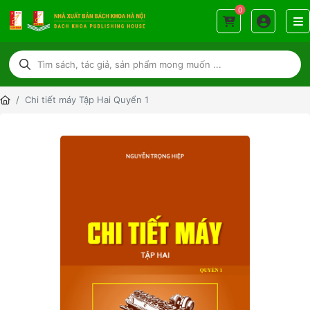
0
Chi tiết máy Tập Hai Quyển 1