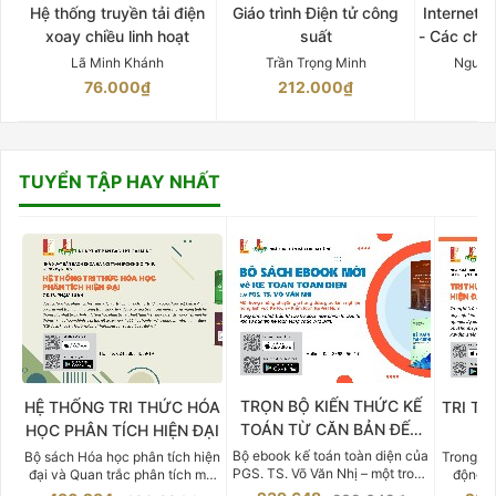
Hệ thống truyền tải điện
Giáo trình Điện tử công
Internet 
xoay chiều linh hoạt
suất
- Các chứ
Lã Minh Khánh
Trần Trọng Minh
Nguyễ
76.000₫
212.000₫
15
TUYỂN TẬP HAY NHẤT
TRỌN BỘ KIẾN THỨC KẾ
HỆ THỐNG TRI THỨC HÓA
TRI TH
TOÁN TỪ CĂN BẢN ĐẾN
HỌC PHÂN TÍCH HIỆN ĐẠI
DO
CHUYÊN SÂU
Bộ ebook kế toán toàn diện của
Bộ sách Hóa học phân tích hiện
Trong bố
PGS. TS. Võ Văn Nhị – một trong
đại và Quan trắc phân tích môi
động v
những chuyên gia hàng đầu,
trường của Cố Giáo sư, Tiến sĩ
việc nắm