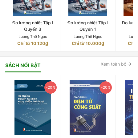
Đo lường nhiệt Tập I
Đo lường nhiệt Tập I
Đo lườn
Quyển 3
Quyển 1
Q
Lương Thế Ngọc
Lương Thế Ngọc
Lươn
Chỉ từ 10.120₫
Chỉ từ 10.000₫
Chỉ 
Xem toàn bộ
SÁCH NỔI BẬT
-20%
-20%