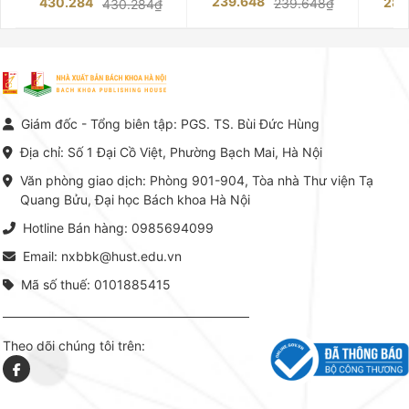
239.648
430.284
283
239.648₫
430.284₫
giàu kinh nghiệm trong lĩnh vực
Phạm Luận là một trong những
tế và kỹ 
Kế toán – Kiểm toán tại Việt
công trình khoa học đồ sộ, có
là yếu 
Nam.
giá trị chuyên môn cao và mang
nghiệp.
tính hệ thống bậc nhất trong lĩnh
Kinh t
vực Hóa học phân tích tại Việt
Bách kho
Nam hiện nay. Bộ sách mang
trung v
đến một hệ thống tri thức hoàn
nhất củ
chỉnh từ Lý thuyết cơ sở -> Kỹ
đọc xây 
Giám đốc - Tổng biên tập: PGS. TS. Bùi Đức Hùng
thuật thực hành -> Ứng dụng
vững c
chuyên ngành, được NXB Bách
dụng li
Địa chỉ: Số 1 Đại Cồ Việt, Phường Bạch Mai, Hà Nội
khoa Hà Nội ấn hành cả hai
Đỗ Văn 
phiên bản sách giấy và điện tử.
tín tron
Văn phòng giao dịch: Phòng 901-904, Tòa nhà Thư viện Tạ
lý. Các 
Quang Bửu, Đại học Bách khoa Hà Nội
chỉ là gi
mang t
Hotline Bán hàng: 0985694099
hợp giữ
tài l
Email: nxbbk@hust.edu.vn
Mã số thuế: 0101885415
Theo dõi chúng tôi trên: