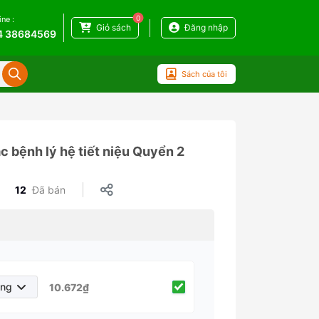
0
ine :
Giỏ sách
Đăng nhập
4 38684569
Sách của tôi
 bệnh lý hệ tiết niệu Quyển 2
12
Đã bán
áng
10.672₫
háng