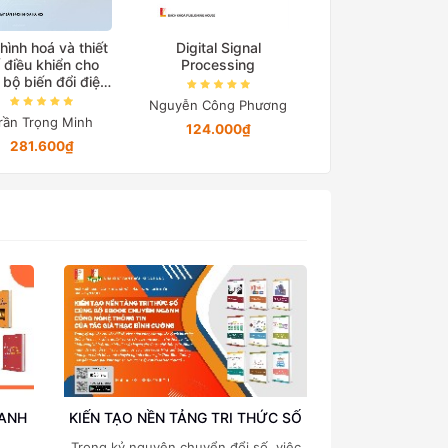
hình hoá và thiết
Digital Signal
Cơ sở truyền độ
 điều khiển cho
Processing
điện
 bộ biến đổi điện
tử công suất
Nguyễn Công Phương
Nguyễn Quang Đị
rần Trọng Minh
124.000₫
194.650₫
281.600₫
OANH
KIẾN TẠO NỀN TẢNG TRI THỨC SỐ
Trong kỷ nguyên chuyển đổi số, việc