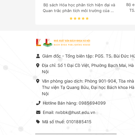
Bộ e
Bộ sách Hóa học phân tích hiện đại và
TS
Quan trắc phân tích môi trường của Cố
c
Giáo sư, Tiến sĩ Phạm Luận là một
nghi
trong những công trình khoa học đồ
sộ, có giá trị chuyên môn cao và mang
tính hệ thống bậc nhất trong lĩnh vực
Hóa học phân tích tại Việt Nam hiện
nay. Bộ sách mang đến một hệ thống
tri thức hoàn chỉnh từ Lý thuyết cơ sở
Giám đốc - Tổng biên tập: PGS. TS. Bùi Đức H
-> Kỹ thuật thực hành -> Ứng dụng
chuyên ngành, được NXB Bách khoa
Địa chỉ: Số 1 Đại Cồ Việt, Phường Bạch Mai, Hà
Hà Nội ấn hành cả hai phiên bản sách
Nội
giấy và điện tử.
Văn phòng giao dịch: Phòng 901-904, Tòa nhà
Thư viện Tạ Quang Bửu, Đại học Bách khoa Hà
Nội
Hotline Bán hàng: 0985694099
Email: nxbbk@hust.edu.vn
Mã số thuế: 0101885415