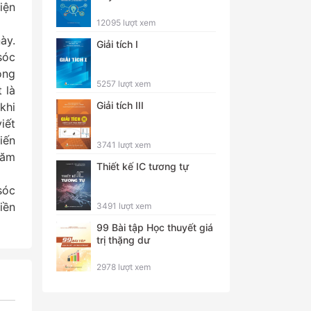
iện
12095 lượt xem
ày.
Giải tích I
sóc
ông
5257 lượt xem
 là
Giải tích III
khi
iết
iến
3741 lượt xem
hăm
Thiết kế IC tương tự
sóc
iền
3491 lượt xem
99 Bài tập Học thuyết giá
trị thặng dư
2978 lượt xem