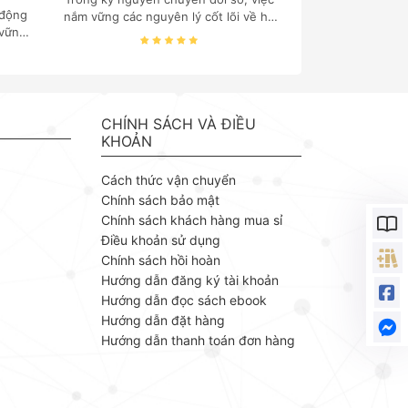
 động
nắm vững các nguyên lý cốt lõi về hệ
 vững
thống thông tin, cấu trúc dữ liệu, cơ
 quản
sở dữ liệu và quản trị hệ thống là "chìa
 của
khóa vàng" đối với mọi sinh viên và
. TS.
chuyên gia công nghệ thông tin.
ách
Nhằm mang đến nguồn tài liệu chuẩn
g vào
mực và chuyên sâu, Nhà xuất bản
CHÍNH SÁCH VÀ ĐIỀU
 trị,
Bách khoa phát hành bộ ebook
KHOẢN
ng lý
chuyên ngành của tác giả Thạc Bình
 ứng
Cường – một giảng viên giàu kinh
Cách thức vận chuyển
ỗ Văn
nghiệm với cách tiếp cận khoa học,
Chính sách bảo mật
ngành
thực tiễn.
Chính sách khách hàng mua sỉ
m của
Điều khoản sử dụng
huyết
, kết
Chính sách hồi hoàn
 liệu
Hướng dẫn đăng ký tài khoản
Hướng dẫn đọc sách ebook
Hướng dẫn đặt hàng
Hướng dẫn thanh toán đơn hàng