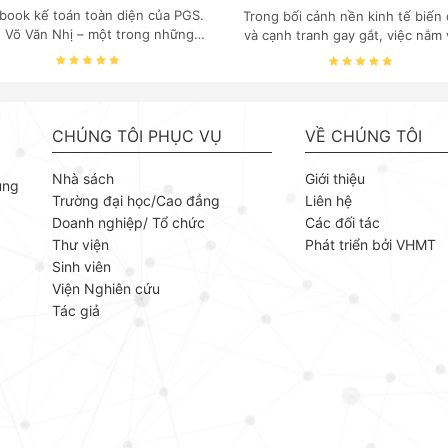
book kế toán toàn diện của PGS.
Trong bối cảnh nền kinh tế biến
. Võ Văn Nhị – một trong những
và cạnh tranh gay gắt, việc nắm
huyên gia hàng đầu, giàu kinh
các quy luật kinh tế và kỹ năng
ệm trong lĩnh vực Kế toán – Kiểm
trị điều hành là yếu tố sống còn
toán tại Việt Nam.
doanh nghiệp. Bộ ebook của GS
Kinh tế Đỗ Văn Phức do NXB B
khoa Hà Nội phát hành tập trun
CHÚNG TÔI PHỤC VỤ
VỀ CHÚNG TÔI
những mảng cốt lõi nhất của quản
giúp người đọc xây dựng nền tả
Nhà sách
Giới thiệu
ùng
thuyết vững chắc và khả năng
Trường đại học/Cao đẳng
Liên hệ
dụng linh hoạt. GS. TS Kinh tế Đ
Doanh nghiệp/ Tổ chức
Các đối tác
Phức là chuyên gia uy tín trong 
Thư viện
Phát triển bởi VHMT
Kinh tế và Quản lý. Các tác phẩ
ông không chỉ là giáo trình lý t
Sinh viên
mà còn mang tính ứng dụng cao
Viện Nghiên cứu
hợp giữa sách chuyên khảo và tài
Tác giả
tư vấn thực tiễn.