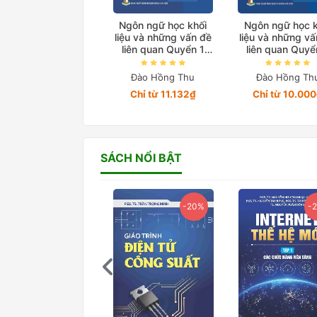
Ngôn ngữ học khối
Ngôn ngữ học k
liệu và những vấn đề
liệu và những v
liên quan Quyển 1
liên quan Quyể
Tập 2
Tập 3
Đào Hồng Thu
Đào Hồng Th
Chỉ từ 11.132₫
Chỉ từ 10.00
SÁCH NỔI BẬT
-20%
-20%
-