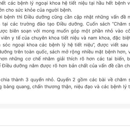
ết các bệnh lý ngoại khoa hệ tiết niệu tại hầu hết bệnh v
 lớn cho sức khỏe của người bệnh.
ời bệnh thì Điều dưỡng cũng cần cập nhật những vấn đề n
ên tại các trường đào tạo Điều dưỡng. Cuốn sách “Chăm 
, được biên soạn với mong muốn góp một phần nhỏ vào c
iên y tế của chuyên khoa tiết niệu và nam khoa, đặc biệt
sóc ngoại khoa các bệnh lý hệ tiết niệu”, được viết sau 
dưỡng trên toàn quốc, sách mở rộng nhiều mặt bệnh hơn, v
ơn những cơ chế nhằm giải thích rõ hơn các tai biến, b
để Điều dưỡng nắm được rõ hơn bản chất của vấn đề cần c
 chia thành 3 quyển nhỏ. Quyển 2 gồm các bài về chăm 
 bàng quang, chấn thương thận, niệu đạo và các bệnh lý t