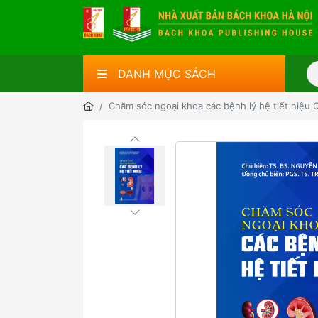
DANH MỤC SÁCH
Chăm sóc ngoại khoa các bệnh lý hệ tiết niệu