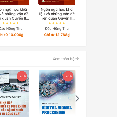
ôn ngữ học khối
Ngôn ngữ học khối
Ngôn ngữ học kh
 và những vấn đề
liệu và những vấn đề
liệu và những vấn
ên quan Quyển II
liên quan Quyển II
liên quan Quyển I
Tập 1
Tập 3
Tập 2
Đào Hồng Thu
Đào Hồng Thu
Đào Hồng Thu
hỉ từ 10.000₫
Chỉ từ 12.788₫
Chỉ từ 10.948₫
Xem toàn bộ
-20%
-20%
-15