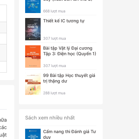
668 lượt mua
Thiết kế IC tương tự
307 lượt mua
Bài tập Vật lý Đại cương
Tập 3: Điện học (Quyển 1)
307 lượt mua
99 Bài tập Học thuyết giá
trị thặng dư
288 lượt mua
Sách xem nhiều nhất
hữa
các
Cẩm nang thi Đánh giá Tư
uật
duy