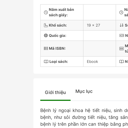
Năm xuất bản
N
sách giấy:
sá
Khổ sách:
19 x 27
S
Quốc gia:
N
M
Mã ISBN:
t
Loại sách:
Ebook
N
Mục lục
Giới thiệu
Bệnh lý ngoại khoa hệ tiết niệu, sinh
bệnh, như sỏi đường tiết niệu, tăng sản
bệnh lý trên phần lớn can thiệp bằng p