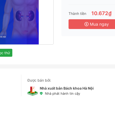
3 
6 
10.672₫
Thành tiền
3 
Mua ngay
c thử
Được bán bởi:
Nhà xuất bản Bách khoa Hà Nội
Nhà phát hành tin cậy