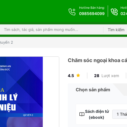
Hotline Bán hàng:
Hotl
0985694099
02
Tìm kiếm
 Quyển 2
Chăm sóc ngoại khoa các
4.5
28
Lượt xem
Chọn sản phẩm
Sách điện tử
1 Th
(ebook)
1 T