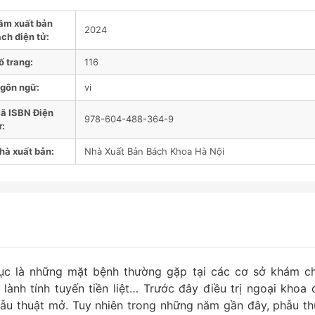
ăm xuất bản
2024
ch điện tử:
ố trang:
116
gôn ngữ:
vi
ã ISBN Điện
978-604-488-364-9
ử:
hà xuất bản:
Nhà Xuất Bản Bách Khoa Hà Nội
 dục là những mặt bệnh thường gặp tại các cơ sở khám c
 lành tính tuyến tiền liệt… Trước đây điều trị ngoại khoa 
hẫu thuật mở. Tuy nhiên trong những năm gần đây, phẫu th