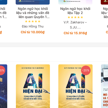
hối
Ngôn ngữ học khối
Ngôn ngữ học khối
Ng
ấn đề
liệu và những vấn đề
liệu Tập 2
liệu
n 1
liên quan Quyển 1
li
Tập 1
V.P. Zakharov –
u
Đào Hồng Thu
S.JU....
0₫
Chỉ từ 10.000₫
C
Chỉ từ 15.916₫
20%
-20%