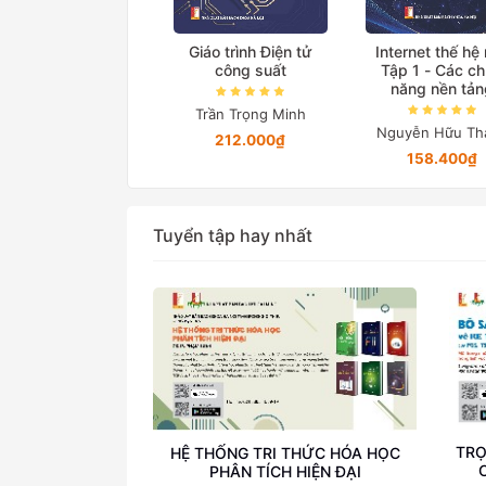
ệ thống truyền tải
Giáo trình Điện tử
Internet thế hệ
iện xoay chiều linh
công suất
Tập 1 - Các c
hoạt
năng nền tản
Trần Trọng Minh
Lã Minh Khánh
Nguyễn Hữu Th
212.000₫
76.000₫
158.400₫
Tuyển tập hay nhất
TRỌ
HỆ THỐNG TRI THỨC HÓA HỌC
PHÂN TÍCH HIỆN ĐẠI