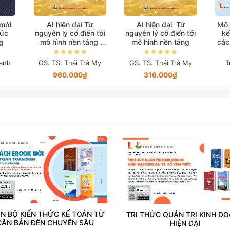
 mới
AI hiện đại Từ
AI hiện đại Từ
Mô 
hức
nguyên lý cổ điển tới
nguyên lý cổ điển tới
kế
g
mô hình nền tảng
mô hình nền tảng
các
(Bản in màu đặc biệt)
anh
GS. TS. Thái Trà My
GS. TS. Thái Trà My
T
960.000₫
316.000₫
N BỘ KIẾN THỨC KẾ TOÁN TỪ
TRI THỨC QUẢN TRỊ KINH D
CĂN BẢN ĐẾN CHUYÊN SÂU
HIỆN ĐẠI