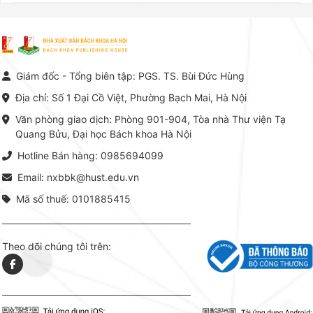
Kế toán – Kiểm toán tại Việt
công trình khoa học đồ sộ, có
là yếu 
Nam.
giá trị chuyên môn cao và mang
nghiệp.
tính hệ thống bậc nhất trong lĩnh
Kinh t
vực Hóa học phân tích tại Việt
Bách kho
Nam hiện nay. Bộ sách mang
trung v
đến một hệ thống tri thức hoàn
nhất củ
chỉnh từ Lý thuyết cơ sở -> Kỹ
đọc xây 
Giám đốc - Tổng biên tập: PGS. TS. Bùi Đức Hùng
thuật thực hành -> Ứng dụng
vững c
chuyên ngành, được NXB Bách
dụng li
Địa chỉ: Số 1 Đại Cồ Việt, Phường Bạch Mai, Hà Nội
khoa Hà Nội ấn hành cả hai
Đỗ Văn 
phiên bản sách giấy và điện tử.
tín tron
Văn phòng giao dịch: Phòng 901-904, Tòa nhà Thư viện Tạ
lý. Các 
Quang Bửu, Đại học Bách khoa Hà Nội
chỉ là gi
mang t
Hotline Bán hàng: 0985694099
hợp giữ
tài l
Email: nxbbk@hust.edu.vn
Mã số thuế: 0101885415
Theo dõi chúng tôi trên: