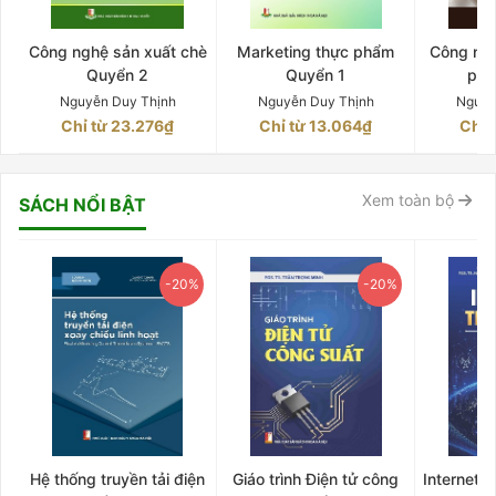
Công nghệ sản xuất chè
Marketing thực phẩm
Công ngh
Quyển 2
Quyển 1
phê
Nguyễn Duy Thịnh
Nguyễn Duy Thịnh
Nguyễ
Chỉ từ 23.276₫
Chỉ từ 13.064₫
Chỉ 
Xem toàn bộ
SÁCH NỔI BẬT
-20%
-20%
Hệ thống truyền tải điện
Giáo trình Điện tử công
Internet 