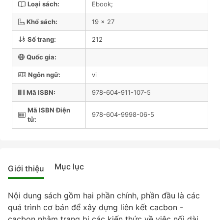
Loại sách:
Ebook;
Khổ sách:
19 x 27
Số trang:
212
Quốc gia:
Ngôn ngữ:
vi
Mã ISBN:
978-604-911-107-5
Mã ISBN Điện
978-604-9998-06-5
tử:
Mục lục
Giới thiệu
Nội dung sách gồm hai phần chính, phần đầu là các
quá trình cơ bản để xây dựng liên kết cacbon -
cacbon nhằm trang bị các kiến thức về việc nối dài