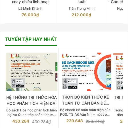
xoay chiều linh hoạt
suất
- Các chứ
Lã Minh Khánh
Trần Trọng Minh
Nguyễ
76.000₫
212.000₫
15
TUYỂN TẬP HAY NHẤT
TRỌN BỘ KIẾN THỨC KẾ
HỆ THỐNG TRI THỨC HÓA
TRI TH
TOÁN TỪ CĂN BẢN ĐẾN
HỌC PHÂN TÍCH HIỆN ĐẠI
DO
CHUYÊN SÂU
Bộ ebook kế toán toàn diện của
Bộ sách Hóa học phân tích hiện
Trong bố
PGS. TS. Võ Văn Nhị – một trong
đại và Quan trắc phân tích môi
động v
những chuyên gia hàng đầu,
trường của Cố Giáo sư, Tiến sĩ
việc nắm
239.648
430.284
283
239.648₫
430.284₫
giàu kinh nghiệm trong lĩnh vực
Phạm Luận là một trong những
tế và kỹ 