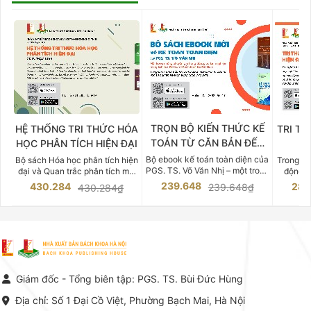
TRỌN BỘ KIẾN THỨC KẾ
HỆ THỐNG TRI THỨC HÓA
TRI TH
TOÁN TỪ CĂN BẢN ĐẾN
HỌC PHÂN TÍCH HIỆN ĐẠI
DO
CHUYÊN SÂU
Bộ ebook kế toán toàn diện của
Bộ sách Hóa học phân tích hiện
Trong bố
PGS. TS. Võ Văn Nhị – một trong
đại và Quan trắc phân tích môi
động v
những chuyên gia hàng đầu,
trường của Cố Giáo sư, Tiến sĩ
việc nắm
239.648
430.284
283
239.648₫
430.284₫
giàu kinh nghiệm trong lĩnh vực
Phạm Luận là một trong những
tế và kỹ 
Kế toán – Kiểm toán tại Việt
công trình khoa học đồ sộ, có
là yếu 
Nam.
giá trị chuyên môn cao và mang
nghiệp.
tính hệ thống bậc nhất trong lĩnh
Kinh t
vực Hóa học phân tích tại Việt
Bách kho
Nam hiện nay. Bộ sách mang
trung v
đến một hệ thống tri thức hoàn
nhất củ
chỉnh từ Lý thuyết cơ sở -> Kỹ
đọc xây 
Giám đốc - Tổng biên tập: PGS. TS. Bùi Đức Hùng
thuật thực hành -> Ứng dụng
vững c
chuyên ngành, được NXB Bách
dụng li
Địa chỉ: Số 1 Đại Cồ Việt, Phường Bạch Mai, Hà Nội
khoa Hà Nội ấn hành cả hai
Đỗ Văn 