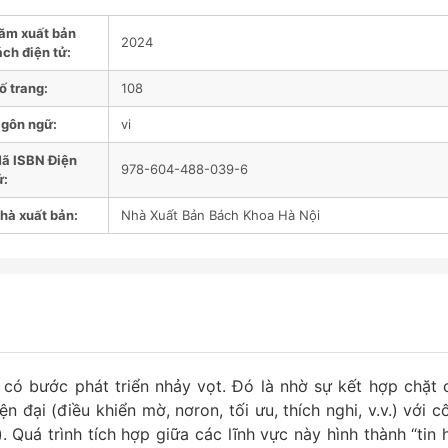
ăm xuất bản
2024
ách điện tử:
ố trang:
108
gôn ngữ:
vi
ã ISBN Điện
978-604-488-039-6
ử:
hà xuất bản:
Nhà Xuất Bản Bách Khoa Hà Nội
i có bước phát triển nhảy vọt. Đó là nhờ sự kết hợp chặt 
n đại (điều khiển mờ, nơron, tối ưu, thích nghi, v.v.) với c
). Quá trình tích hợp giữa các lĩnh vực này hình thành “tin 