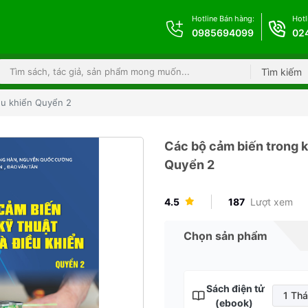
Hotline Bán hàng:
Hotl
0985694099
02
Tìm kiếm
ều khiển Quyển 2
Các bộ cảm biến trong k
Quyển 2
4.5
187
Lượt xem
Chọn sản phẩm
Sách điện tử
1 Th
(ebook)