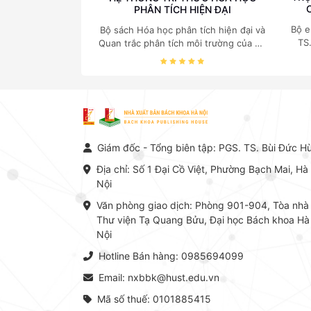
PHÂN TÍCH HIỆN ĐẠI
Bộ e
Bộ sách Hóa học phân tích hiện đại và
TS
Quan trắc phân tích môi trường của Cố
c
Giáo sư, Tiến sĩ Phạm Luận là một
nghi
trong những công trình khoa học đồ
sộ, có giá trị chuyên môn cao và mang
tính hệ thống bậc nhất trong lĩnh vực
Hóa học phân tích tại Việt Nam hiện
nay. Bộ sách mang đến một hệ thống
tri thức hoàn chỉnh từ Lý thuyết cơ sở
Giám đốc - Tổng biên tập: PGS. TS. Bùi Đức H
-> Kỹ thuật thực hành -> Ứng dụng
chuyên ngành, được NXB Bách khoa
Địa chỉ: Số 1 Đại Cồ Việt, Phường Bạch Mai, Hà
Hà Nội ấn hành cả hai phiên bản sách
Nội
giấy và điện tử.
Văn phòng giao dịch: Phòng 901-904, Tòa nhà
Thư viện Tạ Quang Bửu, Đại học Bách khoa Hà
Nội
Hotline Bán hàng: 0985694099
Email: nxbbk@hust.edu.vn
Mã số thuế: 0101885415