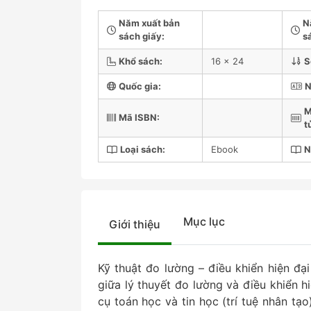
Năm xuất bản
N
sách giấy:
s
Khổ sách:
16 x 24
S
Quốc gia:
N
M
Mã ISBN:
t
Loại sách:
Ebook
N
Mục lục
Giới thiệu
Kỹ thuật đo lường – điều khiển hiện đạ
giữa lý thuyết đo lường và điều khiển hiệ
cụ toán học và tin học (trí tuệ nhân tạo