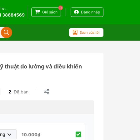
0
ine :
Giỏ sách
Đăng nhập
4 38684569
Sách của tôi
ỹ thuật đo lường và điều khiển
2
Đã bán
áng
10.000₫