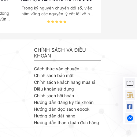
Trong kỷ nguyên chuyển đổi số, việc
 động
nắm vững các nguyên lý cốt lõi về hệ
 vững
thống thông tin, cấu trúc dữ liệu, cơ
 quản
sở dữ liệu và quản trị hệ thống là "chìa
 của
khóa vàng" đối với mọi sinh viên và
. TS.
chuyên gia công nghệ thông tin.
ách
Nhằm mang đến nguồn tài liệu chuẩn
g vào
mực và chuyên sâu, Nhà xuất bản
CHÍNH SÁCH VÀ ĐIỀU
 trị,
Bách khoa phát hành bộ ebook
KHOẢN
ng lý
chuyên ngành của tác giả Thạc Bình
 ứng
Cường – một giảng viên giàu kinh
Cách thức vận chuyển
ỗ Văn
nghiệm với cách tiếp cận khoa học,
Chính sách bảo mật
ngành
thực tiễn.
Chính sách khách hàng mua sỉ
m của
Điều khoản sử dụng
huyết
, kết
Chính sách hồi hoàn
 liệu
Hướng dẫn đăng ký tài khoản
Hướng dẫn đọc sách ebook
Hướng dẫn đặt hàng
Hướng dẫn thanh toán đơn hàng