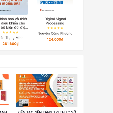
hình hoá và thiết
Digital Signal
Cơ sở truyền độ
 điều khiển cho
Processing
điện
 bộ biến đổi điện
tử công suất
Nguyễn Công Phương
Nguyễn Quang Đị
rần Trọng Minh
124.000₫
194.650₫
281.600₫
OANH
KIẾN TẠO NỀN TẢNG TRI THỨC SỐ