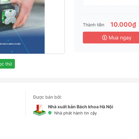
1 T
3 
6 
10.000₫
Thành tiền
3 
Mua ngay
c thử
Được bán bởi:
Nhà xuất bản Bách khoa Hà Nội
Nhà phát hành tin cậy