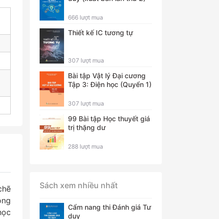
666 lượt mua
Thiết kế IC tương tự
307 lượt mua
Bài tập Vật lý Đại cương
Tập 3: Điện học (Quyển 1)
307 lượt mua
99 Bài tập Học thuyết giá
trị thặng dư
288 lượt mua
Sách xem nhiều nhất
chẽ
ông
Cẩm nang thi Đánh giá Tư
học
duy