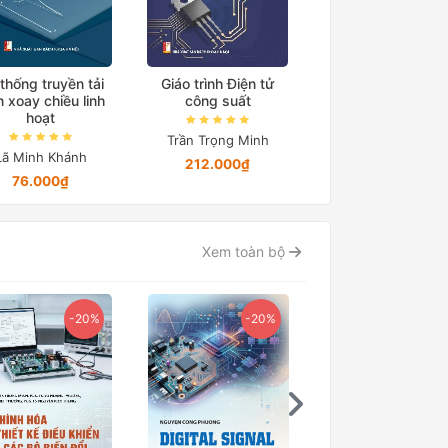
thống truyền tải
Giáo trình Điện tử
Giáo trình Điện t
n xoay chiều linh
công suất
công suất Quyển
hoạt
Trần Trọng Minh
Trần Trọng Minh
Lã Minh Khánh
212.000₫
Chỉ từ 12.328₫
76.000₫
Xem toàn bộ
-20%
-20%
-15