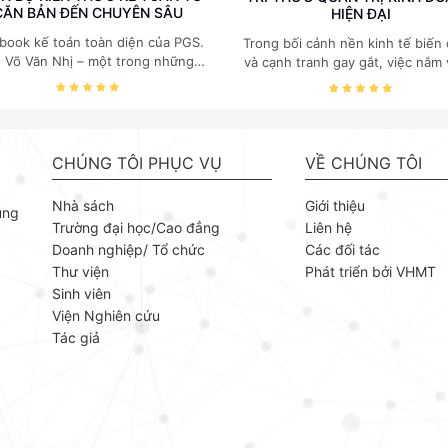
CĂN BẢN ĐẾN CHUYÊN SÂU
HIỆN ĐẠI
book kế toán toàn diện của PGS.
Trong bối cảnh nền kinh tế biến
. Võ Văn Nhị – một trong những
và cạnh tranh gay gắt, việc nắm
huyên gia hàng đầu, giàu kinh
các quy luật kinh tế và kỹ năng
ệm trong lĩnh vực Kế toán – Kiểm
trị điều hành là yếu tố sống còn
toán tại Việt Nam.
doanh nghiệp. Bộ ebook của GS
Kinh tế Đỗ Văn Phức do NXB B
khoa Hà Nội phát hành tập trun
CHÚNG TÔI PHỤC VỤ
VỀ CHÚNG TÔI
những mảng cốt lõi nhất của quản
giúp người đọc xây dựng nền tả
Nhà sách
Giới thiệu
ùng
thuyết vững chắc và khả năng
Trường đại học/Cao đẳng
Liên hệ
dụng linh hoạt. GS. TS Kinh tế Đ
Doanh nghiệp/ Tổ chức
Các đối tác
Phức là chuyên gia uy tín trong 
Thư viện
Phát triển bởi VHMT
Kinh tế và Quản lý. Các tác phẩ
ông không chỉ là giáo trình lý t
Sinh viên
mà còn mang tính ứng dụng cao
Viện Nghiên cứu
hợp giữa sách chuyên khảo và tài
Tác giả
tư vấn thực tiễn.