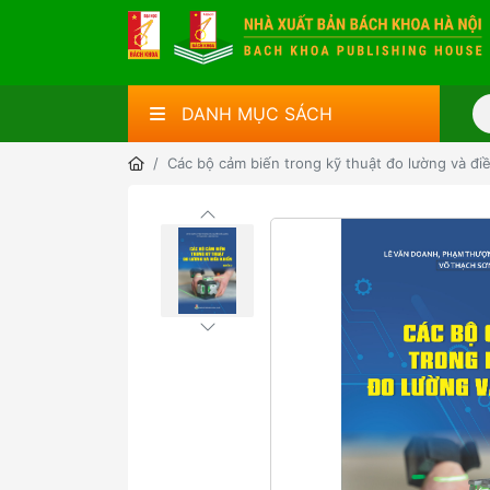
DANH MỤC SÁCH
Các bộ cảm biến trong kỹ thuật đo lường và đi