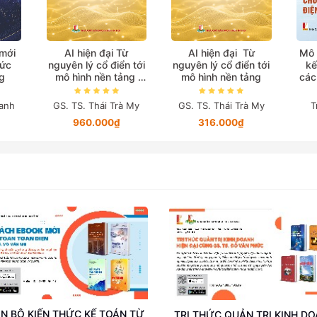
 mới
AI hiện đại Từ
AI hiện đại Từ
Mô 
hức
nguyên lý cổ điển tới
nguyên lý cổ điển tới
kế
g
mô hình nền tảng
mô hình nền tảng
các
(Bản in màu đặc biệt)
anh
GS. TS. Thái Trà My
GS. TS. Thái Trà My
T
960.000₫
316.000₫
N BỘ KIẾN THỨC KẾ TOÁN TỪ
TRI THỨC QUẢN TRỊ KINH D