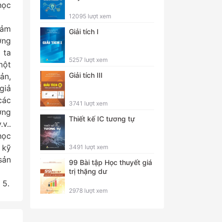
học
12095 lượt xem
cảm
Giải tích I
ợng
 ta
5257 lượt xem
một
Giải tích III
ản,
giả
các
3741 lượt xem
ợng
Thiết kế IC tương tự
v..
học
 kỹ
3491 lượt xem
sản
99 Bài tập Học thuyết giá
trị thặng dư
 5.
2978 lượt xem