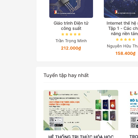
ệ thống truyền tải
Giáo trình Điện tử
Internet thế hệ
iện xoay chiều linh
công suất
Tập 1 - Các c
hoạt
năng nền tản
Trần Trọng Minh
Lã Minh Khánh
Nguyễn Hữu Th
212.000₫
76.000₫
158.400₫
Tuyển tập hay nhất
TRỌ
HỆ THỐNG TRI THỨC HÓA HỌC