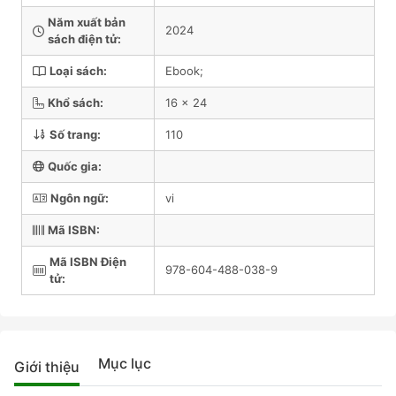
Năm xuất bản
2024
sách điện tử:
Loại sách:
Ebook;
Khổ sách:
16 x 24
Số trang:
110
Quốc gia:
Ngôn ngữ:
vi
Mã ISBN:
Mã ISBN Điện
978-604-488-038-9
tử:
Mục lục
Giới thiệu