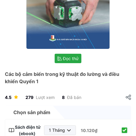
Đọc thử
Các bộ cảm biến trong kỹ thuật đo lường và điều
khiển Quyển 1
4.5
279
Lượt xem
8
Đã bán
Chọn sản phẩm
Sách điện tử
1 Tháng
10.120₫
(ebook)