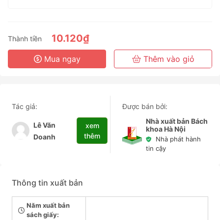
1 Tháng
3 Tháng
6 Tháng
10.120₫
Thành tiền
3 Năm
Mua ngay
Thêm vào giỏ
Tác giả:
Được bán bởi:
Nhà xuất bản Bách
Lê Văn
xem
khoa Hà Nội
thêm
Doanh
Nhà phát hành
tin cậy
Thông tin xuất bản
Năm xuất bản
sách giấy: