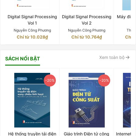
Digital Signal Processing
Digital Signal Processing
Máy điện 
Vol 1
Vol 2
Q
Nguyễn Công Phương
Nguyễn Công Phương
Thân
Chỉ từ 10.028₫
Chỉ từ 10.764₫
Chỉ 
Xem toàn bộ
SÁCH NỔI BẬT
-20%
-20%
Hệ thống truyền tải điện
Giáo trình Điện tử công
Internet 