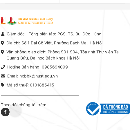
Kế toán – Kiểm toán tại Việt
công trình khoa học đồ sộ, có
là yếu 
Nam.
giá trị chuyên môn cao và mang
nghiệp.
tính hệ thống bậc nhất trong lĩnh
Kinh t
vực Hóa học phân tích tại Việt
Bách kho
Nam hiện nay. Bộ sách mang
trung v
đến một hệ thống tri thức hoàn
nhất củ
chỉnh từ Lý thuyết cơ sở -> Kỹ
đọc xây 
Giám đốc - Tổng biên tập: PGS. TS. Bùi Đức Hùng
thuật thực hành -> Ứng dụng
vững c
chuyên ngành, được NXB Bách
dụng li
Địa chỉ: Số 1 Đại Cồ Việt, Phường Bạch Mai, Hà Nội
khoa Hà Nội ấn hành cả hai
Đỗ Văn 
phiên bản sách giấy và điện tử.
tín tron
Văn phòng giao dịch: Phòng 901-904, Tòa nhà Thư viện Tạ
lý. Các 
Quang Bửu, Đại học Bách khoa Hà Nội
chỉ là gi
mang t
Hotline Bán hàng: 0985694099
hợp giữ
tài l
Email: nxbbk@hust.edu.vn
Mã số thuế: 0101885415
Theo dõi chúng tôi trên: