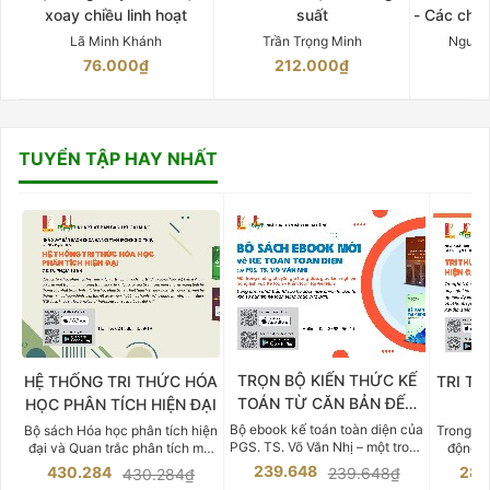
xoay chiều linh hoạt
suất
- Các chứ
Lã Minh Khánh
Trần Trọng Minh
Nguyễ
76.000₫
212.000₫
15
TUYỂN TẬP HAY NHẤT
TRỌN BỘ KIẾN THỨC KẾ
HỆ THỐNG TRI THỨC HÓA
TRI TH
TOÁN TỪ CĂN BẢN ĐẾN
HỌC PHÂN TÍCH HIỆN ĐẠI
DO
CHUYÊN SÂU
Bộ ebook kế toán toàn diện của
Bộ sách Hóa học phân tích hiện
Trong bố
PGS. TS. Võ Văn Nhị – một trong
đại và Quan trắc phân tích môi
động v
những chuyên gia hàng đầu,
trường của Cố Giáo sư, Tiến sĩ
việc nắm
239.648
430.284
283
239.648₫
430.284₫
giàu kinh nghiệm trong lĩnh vực
Phạm Luận là một trong những
tế và kỹ 