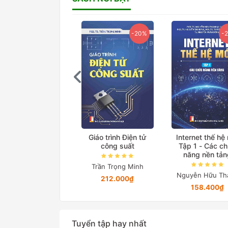
-20%
-20%
-
ệ thống truyền tải
Giáo trình Điện tử
Internet thế hệ
iện xoay chiều linh
công suất
Tập 1 - Các c
hoạt
năng nền tản
Trần Trọng Minh
Lã Minh Khánh
Nguyễn Hữu Th
212.000₫
76.000₫
158.400₫
Tuyển tập hay nhất