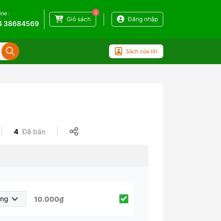
0
ine :
Giỏ sách
Đăng nhập
4 38684569
Sách của tôi
4
Đã bán
áng
10.000₫
háng