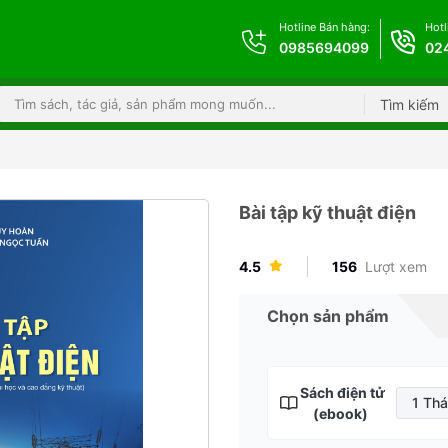
Hotline Bán hàng:
Hotl
0985694099
02
Tìm kiếm
Bài tập kỹ thuật điện
4.5
156
Lượt xem
Chọn sản phẩm
Sách điện tử
1 Th
(ebook)
1 T