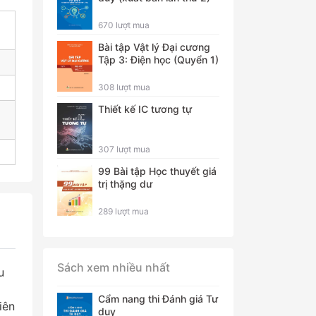
670 lượt mua
Bài tập Vật lý Đại cương
Tập 3: Điện học (Quyển 1)
308 lượt mua
Thiết kế IC tương tự
307 lượt mua
99 Bài tập Học thuyết giá
trị thặng dư
289 lượt mua
Sách xem nhiều nhất
u
Cẩm nang thi Đánh giá Tư
iên
duy