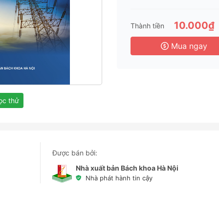
3 
6 
10.000₫
Thành tiền
3 
Mua ngay
c thử
Được bán bởi:
Nhà xuất bản Bách khoa Hà Nội
Nhà phát hành tin cậy