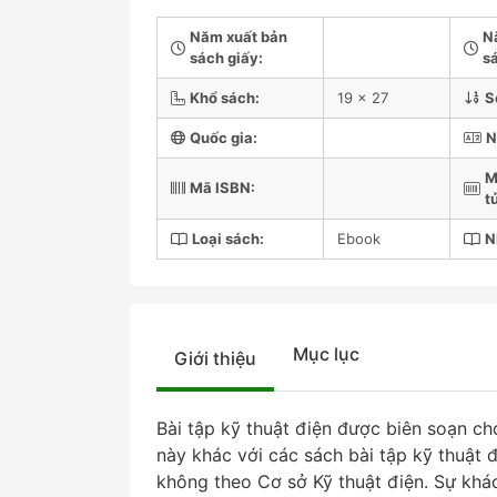
Năm xuất bản
N
sách giấy:
sá
Khổ sách:
19 x 27
S
Quốc gia:
N
M
Mã ISBN:
t
Loại sách:
Ebook
N
Mục lục
Giới thiệu
Bài tập kỹ thuật điện được biên soạn cho
này khác với các sách bài tập kỹ thuật
không theo Cơ sở Kỹ thuật điện. Sự khá