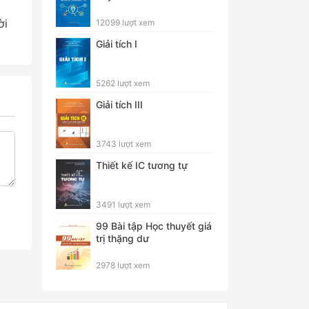
ời
12099 lượt xem
Giải tích I
5262 lượt xem
Giải tích III
3743 lượt xem
Thiết kế IC tương tự
3491 lượt xem
99 Bài tập Học thuyết giá
trị thặng dư
2978 lượt xem