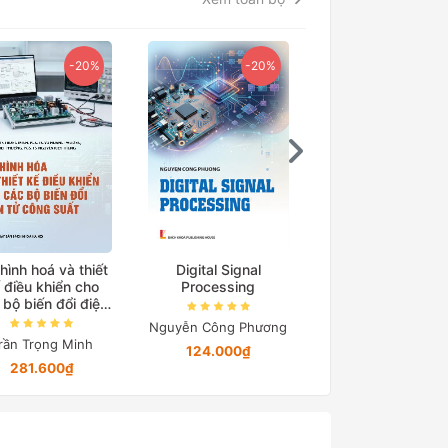
-20%
-20%
-15
hình hoá và thiết
Digital Signal
Cơ sở truyền độ
 điều khiển cho
Processing
điện
 bộ biến đổi điện
tử công suất
Nguyễn Công Phương
Nguyễn Quang Đị
rần Trọng Minh
124.000₫
194.650₫
281.600₫