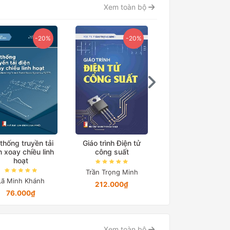
Xem toàn bộ
-20%
-20%
thống truyền tải
Giáo trình Điện tử
Giáo trình Điện t
n xoay chiều linh
công suất
công suất Quyển
hoạt
Trần Trọng Minh
Trần Trọng Minh
Lã Minh Khánh
212.000₫
Chỉ từ 12.328₫
76.000₫
Xem toàn bộ