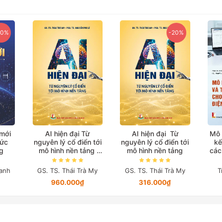
20%
-20%
 mới
AI hiện đại Từ
AI hiện đại Từ
Mô 
hức
nguyên lý cổ điển tới
nguyên lý cổ điển tới
kế
g
mô hình nền tảng
mô hình nền tảng
các
(Bản in màu đặc biệt)
anh
GS. TS. Thái Trà My
GS. TS. Thái Trà My
T
960.000₫
316.000₫