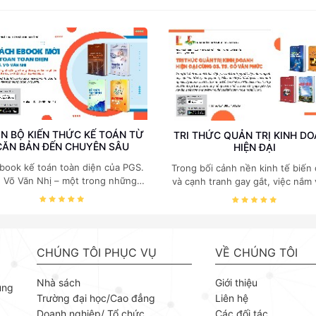
N BỘ KIẾN THỨC KẾ TOÁN TỪ
TRI THỨC QUẢN TRỊ KINH D
CĂN BẢN ĐẾN CHUYÊN SÂU
HIỆN ĐẠI
book kế toán toàn diện của PGS.
Trong bối cảnh nền kinh tế biến
. Võ Văn Nhị – một trong những
và cạnh tranh gay gắt, việc nắm
huyên gia hàng đầu, giàu kinh
các quy luật kinh tế và kỹ năng
ệm trong lĩnh vực Kế toán – Kiểm
trị điều hành là yếu tố sống còn
toán tại Việt Nam.
doanh nghiệp. Bộ ebook của GS
Kinh tế Đỗ Văn Phức do NXB B
khoa Hà Nội phát hành tập trun
CHÚNG TÔI PHỤC VỤ
VỀ CHÚNG TÔI
những mảng cốt lõi nhất của quản
giúp người đọc xây dựng nền tả
Nhà sách
Giới thiệu
ùng
thuyết vững chắc và khả năng
Trường đại học/Cao đẳng
Liên hệ
dụng linh hoạt. GS. TS Kinh tế Đ
Doanh nghiệp/ Tổ chức
Các đối tác
Phức là chuyên gia uy tín trong 