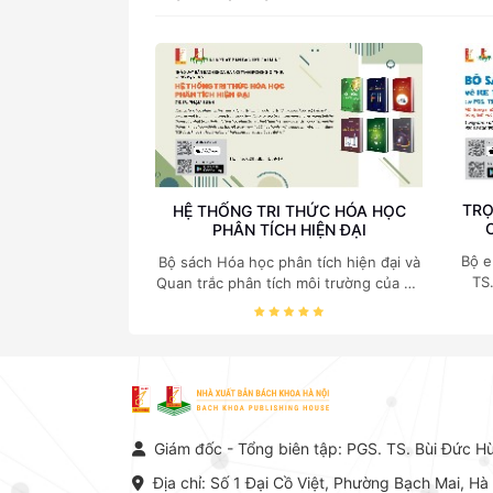
TRỌ
HỆ THỐNG TRI THỨC HÓA HỌC
PHÂN TÍCH HIỆN ĐẠI
Bộ e
Bộ sách Hóa học phân tích hiện đại và
TS
Quan trắc phân tích môi trường của Cố
c
Giáo sư, Tiến sĩ Phạm Luận là một
nghi
trong những công trình khoa học đồ
sộ, có giá trị chuyên môn cao và mang
tính hệ thống bậc nhất trong lĩnh vực
Hóa học phân tích tại Việt Nam hiện
nay. Bộ sách mang đến một hệ thống
tri thức hoàn chỉnh từ Lý thuyết cơ sở
Giám đốc - Tổng biên tập: PGS. TS. Bùi Đức H
-> Kỹ thuật thực hành -> Ứng dụng
chuyên ngành, được NXB Bách khoa
Địa chỉ: Số 1 Đại Cồ Việt, Phường Bạch Mai, Hà
Hà Nội ấn hành cả hai phiên bản sách