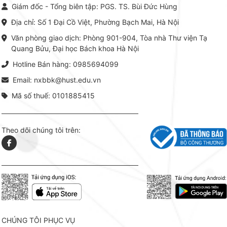
chỉnh từ Lý thuyết cơ sở -> Kỹ
đọc xây 
Giám đốc - Tổng biên tập: PGS. TS. Bùi Đức Hùng
thuật thực hành -> Ứng dụng
vững c
chuyên ngành, được NXB Bách
dụng li
Địa chỉ: Số 1 Đại Cồ Việt, Phường Bạch Mai, Hà Nội
khoa Hà Nội ấn hành cả hai
Đỗ Văn 
phiên bản sách giấy và điện tử.
tín tron
Văn phòng giao dịch: Phòng 901-904, Tòa nhà Thư viện Tạ
lý. Các 
Quang Bửu, Đại học Bách khoa Hà Nội
chỉ là gi
mang t
Hotline Bán hàng: 0985694099
hợp giữ
tài l
Email: nxbbk@hust.edu.vn
Mã số thuế: 0101885415
Theo dõi chúng tôi trên:
CHÚNG TÔI PHỤC VỤ