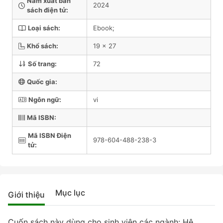
Năm xuất bản
2024
sách điện tử:
Loại sách:
Ebook;
Khổ sách:
19 x 27
Số trang:
72
Quốc gia:
Ngôn ngữ:
vi
Mã ISBN:
Mã ISBN Điện
978-604-488-238-3
tử:
Mục lục
Giới thiệu
Cuốn sách này dùng cho sinh viên các ngành: Hệ