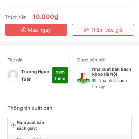
3 Tháng
6 Tháng
10.000₫
Thành tiền
3 Năm
Mua ngay
Thêm vào giỏ
Tác giả:
Được bán bởi:
Nhà xuất bản Bách
Trương Ngọc
xem
khoa Hà Nội
thêm
Tuấn
Nhà phát hành
tin cậy
Thông tin xuất bản
Năm xuất bản
sách giấy: