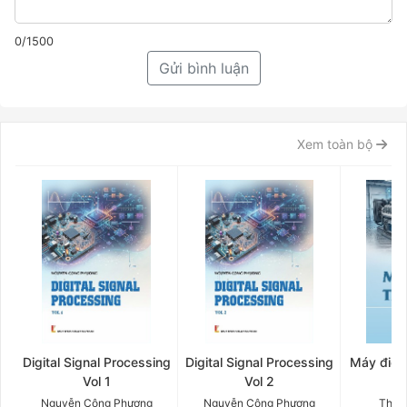
0/1500
Gửi bình luận
Xem toàn bộ
Digital Signal Processing
Digital Signal Processing
Máy điện 
Vol 1
Vol 2
Q
Nguyễn Công Phương
Nguyễn Công Phương
Thân