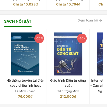
Chỉ từ 10.028₫
Chỉ từ 10.764₫
Chỉ 
Xem toàn bộ
SÁCH NỔI BẬT
-20%
-20%
Hệ thống truyền tải điện
Giáo trình Điện tử công
Internet 
xoay chiều linh hoạt
suất
- Các chứ
Lã Minh Khánh
Trần Trọng Minh
Nguyễ
76.000₫
212.000₫
15