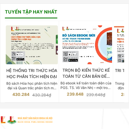
TUYỂN TẬP HAY NHẤT
TRỌN BỘ KIẾN THỨC KẾ
HỆ THỐNG TRI THỨC HÓA
TRI TH
TOÁN TỪ CĂN BẢN ĐẾN
HỌC PHÂN TÍCH HIỆN ĐẠI
DO
CHUYÊN SÂU
Bộ ebook kế toán toàn diện của
Bộ sách Hóa học phân tích hiện
Trong bố
PGS. TS. Võ Văn Nhị – một trong
đại và Quan trắc phân tích môi
động v
những chuyên gia hàng đầu,
trường của Cố Giáo sư, Tiến sĩ
việc nắm
239.648
430.284
283
239.648₫
430.284₫
giàu kinh nghiệm trong lĩnh vực
Phạm Luận là một trong những
tế và kỹ 
Kế toán – Kiểm toán tại Việt
công trình khoa học đồ sộ, có
là yếu 
Nam.
giá trị chuyên môn cao và mang
nghiệp.
tính hệ thống bậc nhất trong lĩnh
Kinh t
vực Hóa học phân tích tại Việt
Bách kho
Nam hiện nay. Bộ sách mang
trung v
đến một hệ thống tri thức hoàn
nhất củ