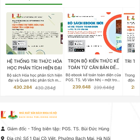
TRỌN BỘ KIẾN THỨC KẾ
HỆ THỐNG TRI THỨC HÓA
TRI TH
TOÁN TỪ CĂN BẢN ĐẾN
HỌC PHÂN TÍCH HIỆN ĐẠI
DO
CHUYÊN SÂU
Bộ ebook kế toán toàn diện của
Bộ sách Hóa học phân tích hiện
Trong bố
PGS. TS. Võ Văn Nhị – một trong
đại và Quan trắc phân tích môi
động v
những chuyên gia hàng đầu,
trường của Cố Giáo sư, Tiến sĩ
việc nắm
239.648
430.284
283
239.648₫
430.284₫
giàu kinh nghiệm trong lĩnh vực
Phạm Luận là một trong những
tế và kỹ 
Kế toán – Kiểm toán tại Việt
công trình khoa học đồ sộ, có
là yếu 
Nam.
giá trị chuyên môn cao và mang
nghiệp.
tính hệ thống bậc nhất trong lĩnh
Kinh t
vực Hóa học phân tích tại Việt
Bách kho
Nam hiện nay. Bộ sách mang
trung v
đến một hệ thống tri thức hoàn
nhất củ
chỉnh từ Lý thuyết cơ sở -> Kỹ
đọc xây 
Giám đốc - Tổng biên tập: PGS. TS. Bùi Đức Hùng
thuật thực hành -> Ứng dụng
vững c
chuyên ngành, được NXB Bách
dụng li
Địa chỉ: Số 1 Đại Cồ Việt, Phường Bạch Mai, Hà Nội