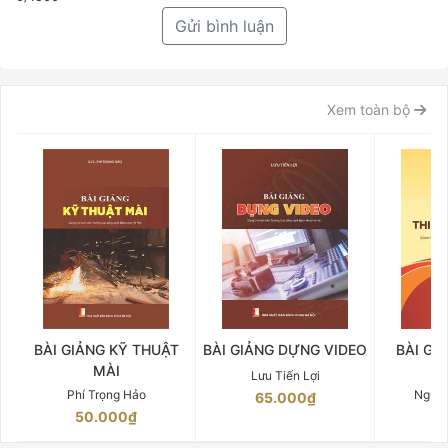
Gửi bình luận
Xem toàn bộ
BÀI GIẢNG KỸ THUẬT
BÀI GIẢNG DỰNG VIDEO
BÀI GI
MÀI
W
Lưu Tiến Lợi
Phí Trọng Hảo
Nguyễ
65.000₫
50.000₫
6