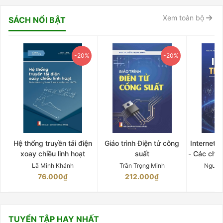
Xem toàn bộ
SÁCH NỔI BẬT
-20%
-20%
Hệ thống truyền tải điện
Giáo trình Điện tử công
Internet 
xoay chiều linh hoạt
suất
- Các chứ
Lã Minh Khánh
Trần Trọng Minh
Nguyễ
76.000₫
212.000₫
15
TUYỂN TẬP HAY NHẤT