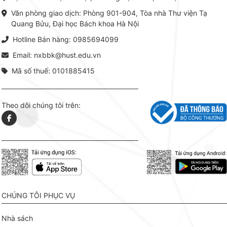
khoa Hà Nội ấn hành cả hai
Đỗ Văn 
phiên bản sách giấy và điện tử.
tín tron
Văn phòng giao dịch: Phòng 901-904, Tòa nhà Thư viện Tạ
lý. Các 
Quang Bửu, Đại học Bách khoa Hà Nội
chỉ là gi
mang t
Hotline Bán hàng: 0985694099
hợp giữ
tài l
Email: nxbbk@hust.edu.vn
Mã số thuế: 0101885415
Theo dõi chúng tôi trên:
CHÚNG TÔI PHỤC VỤ
Nhà sách