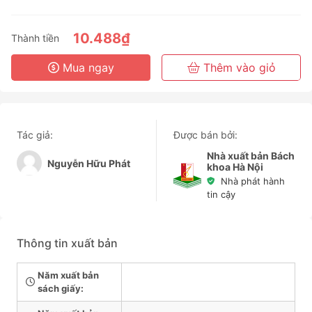
3 Tháng
6 Tháng
10.488₫
Thành tiền
3 Năm
Mua ngay
Thêm vào giỏ
Tác giả:
Được bán bởi:
Nhà xuất bản Bách
Nguyễn Hữu Phát
khoa Hà Nội
Nhà phát hành
tin cậy
Thông tin xuất bản
Năm xuất bản
sách giấy: