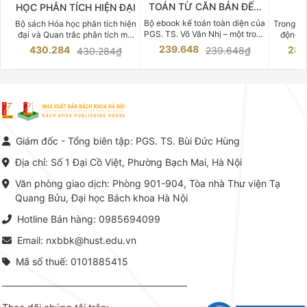
TOÁN TỪ CĂN BẢN ĐẾN
HỌC PHÂN TÍCH HIỆN ĐẠI
DO
CHUYÊN SÂU
Bộ ebook kế toán toàn diện của
Bộ sách Hóa học phân tích hiện
Trong bố
PGS. TS. Võ Văn Nhị – một trong
đại và Quan trắc phân tích môi
động v
những chuyên gia hàng đầu,
trường của Cố Giáo sư, Tiến sĩ
việc nắm
239.648
430.284
283
239.648₫
430.284₫
giàu kinh nghiệm trong lĩnh vực
Phạm Luận là một trong những
tế và kỹ 
Kế toán – Kiểm toán tại Việt
công trình khoa học đồ sộ, có
là yếu 
Nam.
giá trị chuyên môn cao và mang
nghiệp.
tính hệ thống bậc nhất trong lĩnh
Kinh t
vực Hóa học phân tích tại Việt
Bách kho
Nam hiện nay. Bộ sách mang
trung v
đến một hệ thống tri thức hoàn
nhất củ
chỉnh từ Lý thuyết cơ sở -> Kỹ
đọc xây 
Giám đốc - Tổng biên tập: PGS. TS. Bùi Đức Hùng
thuật thực hành -> Ứng dụng
vững c
chuyên ngành, được NXB Bách
dụng li
Địa chỉ: Số 1 Đại Cồ Việt, Phường Bạch Mai, Hà Nội
khoa Hà Nội ấn hành cả hai
Đỗ Văn 
phiên bản sách giấy và điện tử.
tín tron
Văn phòng giao dịch: Phòng 901-904, Tòa nhà Thư viện Tạ
lý. Các 
Quang Bửu, Đại học Bách khoa Hà Nội
chỉ là gi
mang t
Hotline Bán hàng: 0985694099
hợp giữ
tài l
Email: nxbbk@hust.edu.vn
Mã số thuế: 0101885415