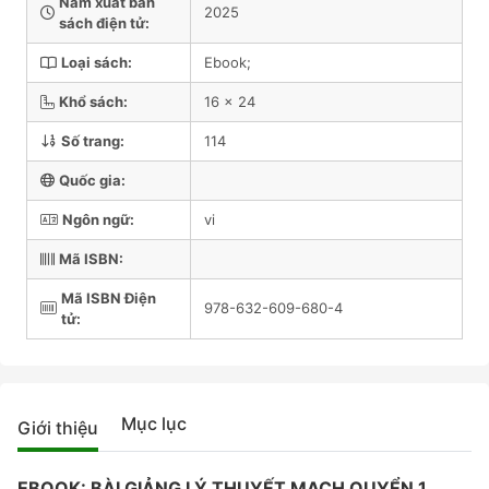
Năm xuất bản
2025
sách điện tử:
Loại sách:
Ebook;
Khổ sách:
16 x 24
Số trang:
114
Quốc gia:
Ngôn ngữ:
vi
Mã ISBN:
Mã ISBN Điện
978-632-609-680-4
tử:
Mục lục
Giới thiệu
EBOOK: BÀI GIẢNG LÝ THUYẾT MẠCH QUYỂN 1