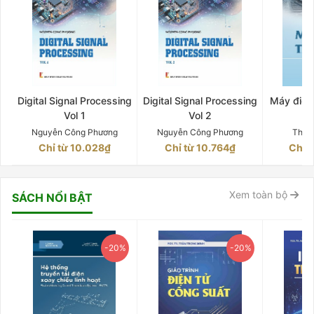
Digital Signal Processing
Digital Signal Processing
Máy điện 
Vol 1
Vol 2
Q
Nguyễn Công Phương
Nguyễn Công Phương
Thân
Chỉ từ 10.028₫
Chỉ từ 10.764₫
Chỉ 
Xem toàn bộ
SÁCH NỔI BẬT
-20%
-20%