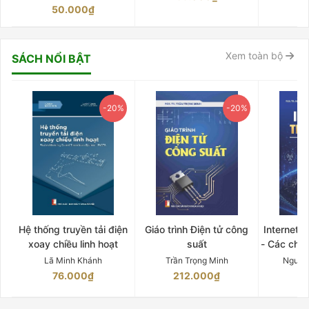
50.000₫
6
Xem toàn bộ
SÁCH NỔI BẬT
-20%
-20%
Hệ thống truyền tải điện
Giáo trình Điện tử công
Internet 
xoay chiều linh hoạt
suất
- Các chứ
Lã Minh Khánh
Trần Trọng Minh
Nguyễ
76.000₫
212.000₫
15