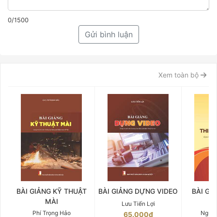
0/1500
Gửi bình luận
Xem toàn bộ
BÀI GIẢNG KỸ THUẬT
BÀI GIẢNG DỰNG VIDEO
BÀI GI
MÀI
W
Lưu Tiến Lợi
Phí Trọng Hảo
Nguyễ
65.000₫