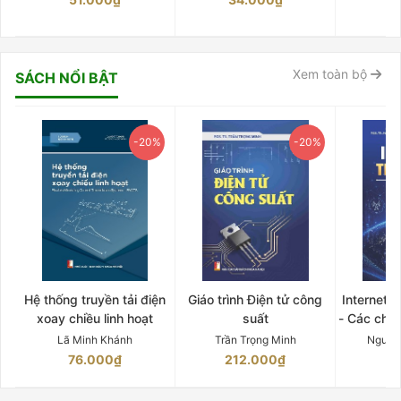
Xem toàn bộ
SÁCH NỔI BẬT
-20%
-20%
Hệ thống truyền tải điện
Giáo trình Điện tử công
Internet 
xoay chiều linh hoạt
suất
- Các chứ
Lã Minh Khánh
Trần Trọng Minh
Nguyễ
76.000₫
212.000₫
15