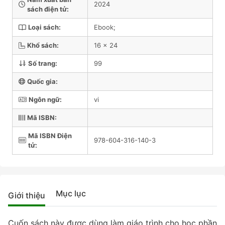
2024
sách điện tử:
Loại sách:
Ebook;
Khổ sách:
16 x 24
Số trang:
99
Quốc gia:
Ngôn ngữ:
vi
Mã ISBN:
Mã ISBN Điện
978-604-316-140-3
tử:
Mục lục
Giới thiệu
Cuốn sách này được dùng làm giáo trình cho học phần