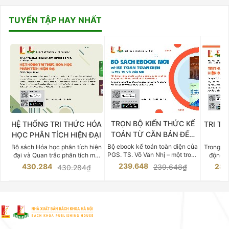
TUYỂN TẬP HAY NHẤT
TRỌN BỘ KIẾN THỨC KẾ
HỆ THỐNG TRI THỨC HÓA
TRI TH
TOÁN TỪ CĂN BẢN ĐẾN
HỌC PHÂN TÍCH HIỆN ĐẠI
DO
CHUYÊN SÂU
Bộ ebook kế toán toàn diện của
Bộ sách Hóa học phân tích hiện
Trong bố
PGS. TS. Võ Văn Nhị – một trong
đại và Quan trắc phân tích môi
động v
những chuyên gia hàng đầu,
trường của Cố Giáo sư, Tiến sĩ
việc nắm
239.648
430.284
283
239.648₫
430.284₫
giàu kinh nghiệm trong lĩnh vực
Phạm Luận là một trong những
tế và kỹ 
Kế toán – Kiểm toán tại Việt
công trình khoa học đồ sộ, có
là yếu 
Nam.
giá trị chuyên môn cao và mang
nghiệp.
tính hệ thống bậc nhất trong lĩnh
Kinh t
vực Hóa học phân tích tại Việt
Bách kho
Nam hiện nay. Bộ sách mang
trung v
đến một hệ thống tri thức hoàn
nhất củ
chỉnh từ Lý thuyết cơ sở -> Kỹ
đọc xây 