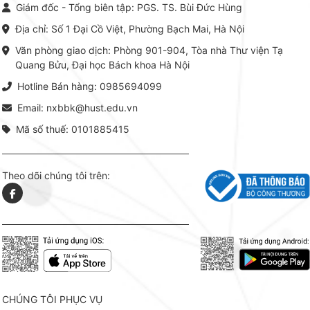
Giám đốc - Tổng biên tập: PGS. TS. Bùi Đức Hùng
thuật thực hành -> Ứng dụng
vững c
chuyên ngành, được NXB Bách
dụng li
Địa chỉ: Số 1 Đại Cồ Việt, Phường Bạch Mai, Hà Nội
khoa Hà Nội ấn hành cả hai
Đỗ Văn 
phiên bản sách giấy và điện tử.
tín tron
Văn phòng giao dịch: Phòng 901-904, Tòa nhà Thư viện Tạ
lý. Các 
Quang Bửu, Đại học Bách khoa Hà Nội
chỉ là gi
mang t
Hotline Bán hàng: 0985694099
hợp giữ
tài l
Email: nxbbk@hust.edu.vn
Mã số thuế: 0101885415
Theo dõi chúng tôi trên:
CHÚNG TÔI PHỤC VỤ