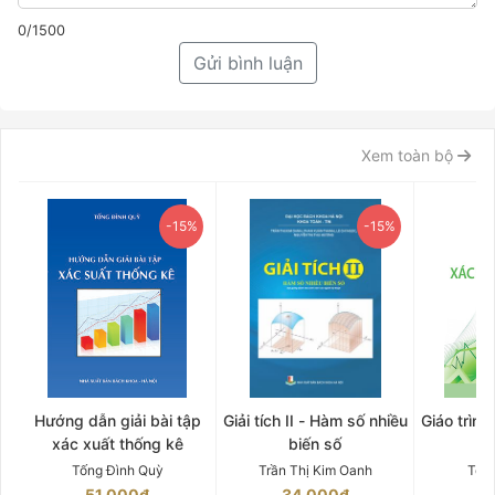
0/1500
Gửi bình luận
Xem toàn bộ
-15%
-15%
Hướng dẫn giải bài tập
Giải tích II - Hàm số nhiều
Giáo trình
xác xuất thống kê
biến số
Tống Đình Quỳ
Trần Thị Kim Oanh
Tốn
51.000₫
34.000₫
5